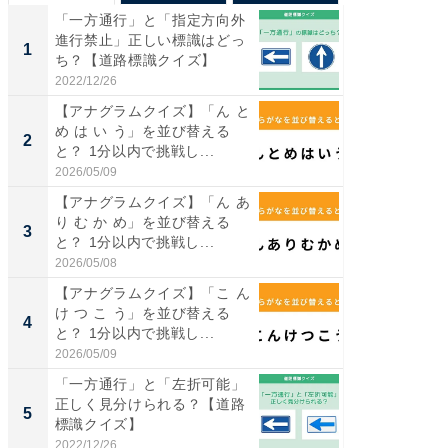
「一方通行」と「指定方向外
【兵庫
進行禁止」正しい標識はどっ
ーメン
1
1
ち？【道路標識クイズ】
再現した
道...
2022/12/26
2026/08/0
【アナグラムクイズ】「ん と
【三重
め は い う」を並び替える
の直営
2
2
と？ 1分以内で挑戦し...
ダ大判焼
伊...
2026/05/09
2026/08/0
【アナグラムクイズ】「ん あ
【千葉県
り む か め」を並び替える
級マー
3
3
と？ 1分以内で挑戦し...
ノベし
ー...
2026/05/08
2026/08/0
【アナグラムクイズ】「こ ん
「100
け つ こ う」を並び替える
スタン
4
4
と？ 1分以内で挑戦し...
ュックが
2026/05/09
2026/08/0
「一方通行」と「左折可能」
立山連
正しく見分けられる？【道路
風呂に、
5
5
標識クイズ】
層水風
帰...
2022/12/26
2026/08/0