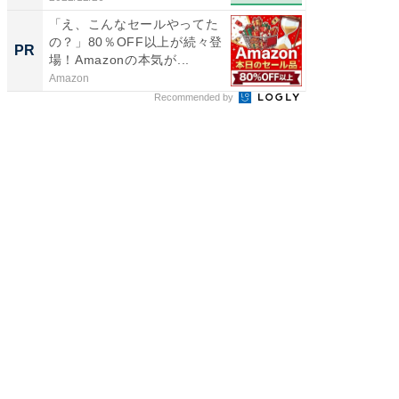
「え、こんなセールやってた
「え、
の？」80％OFF以上が続々登
の？」8
PR
PR
場！Amazonの本気が...
場！Ama
Amazon
Amazon
Recommended by