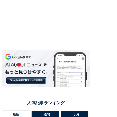
最新
一週間
一ヶ月