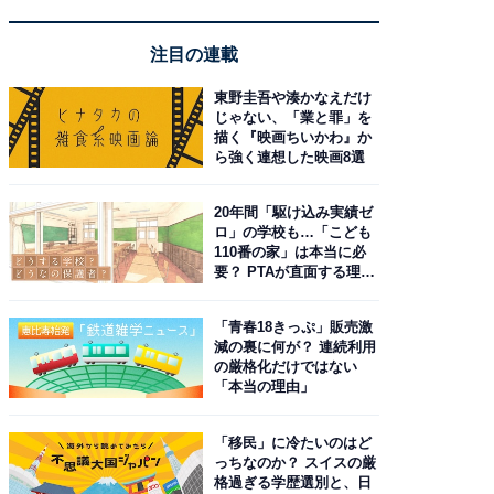
注目の連載
東野圭吾や湊かなえだけ
じゃない、「業と罪」を
描く『映画ちいかわ』か
ら強く連想した映画8選
20年間「駆け込み実績ゼ
ロ」の学校も…「こども
110番の家」は本当に必
要？ PTAが直面する理想
と現実
「青春18きっぷ」販売激
減の裏に何が？ 連続利用
の厳格化だけではない
「本当の理由」
「移民」に冷たいのはど
っちなのか？ スイスの厳
格過ぎる学歴選別と、日