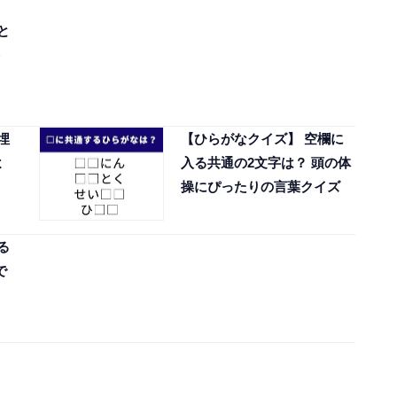
と
埋
【ひらがなクイズ】 空欄に
よ
入る共通の2文字は？ 頭の体
操にぴったりの言葉クイズ
る
で