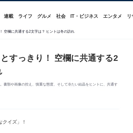
連載
ライフ
グルメ
社会
IT・ビジネス
エンタメ
リ
 空欄に共通する2文字は？ ヒントは冬の訪れ
とすっきり！ 空欄に共通する2
れ
す。書類や画像の控え、慎重な態度、そして冷たい結晶をヒントに、共通す
なクイズ」！