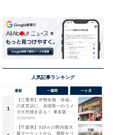
最新
一週間
一ヶ月
【三重県】伊勢名物「赤福」
【兵庫
の直営店に、全国唯一のコメ
ーメン
1
1
ダ大判焼き店も！ 東名阪・
再現した
伊...
道...
2026/08/06
2026/08/0
【千葉県】918㎡の県内最大
【三重
級マーケットから、廃校をリ
「鈴鹿天