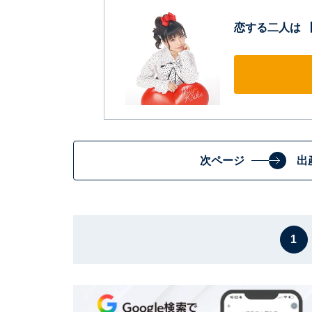
恋する二人は 【
次ページ
出
1