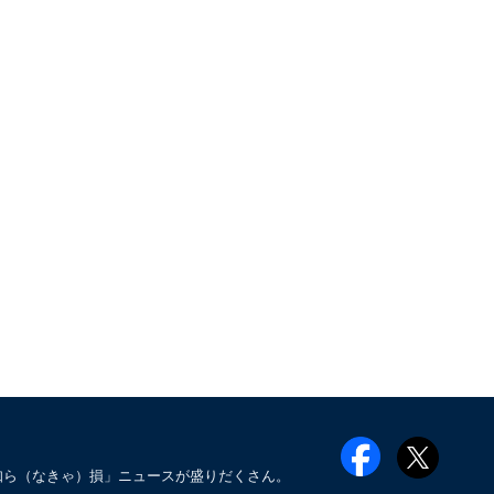
知ら（なきゃ）損」ニュースが盛りだくさん。