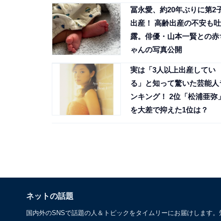
冨永愛、約20年ぶりに第2
出産！ 高齢出産の不安も吐
露。俳優・⼭本⼀賢との赤
ゃんの写真公開
実は「3人以上出産してい
る」と知って驚いた芸能人
ンキング！ 2位「松浦亜弥
を大差で抑えた1位は？
ネットの話題
国内外のSNSで話題の人＆トピックをタイムリーにお届けします