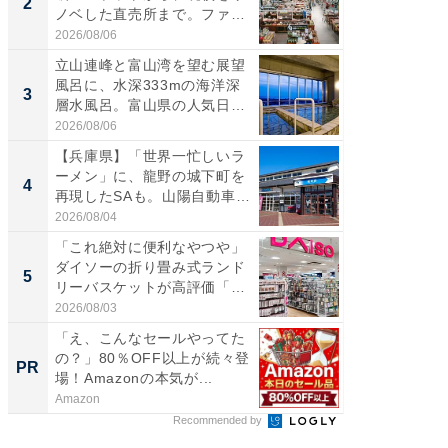
2
2
ノベした直売所まで。ファ
は100
ー...
2026/08/06
2026/08/0
立山連峰と富山湾を望む展望
ステラ
風呂に、水深333mの海洋深
詰め放題
3
3
層水風呂。富山県の人気日
00円で「
帰...
2026/08/06
2026/08/0
【兵庫県】「世界一忙しいラ
「ミニオ
ーメン」に、龍野の城下町を
ッグ！ 
4
4
再現したSAも。山陽自動車
ど、夏限
道...
2026/08/04
2026/08/0
「これ絶対に便利なやつや」
【埼玉
ダイソーの折り畳み式ランド
「行田天
5
5
リーバスケットが高評価「使
は和の
わ...
が...
2026/08/03
2026/08/0
「え、こんなセールやってた
すべて
の？」80％OFF以上が続々登
るその
PR
PR
場！Amazonの本気が...
Amazon
COCO VIL
Recommended by