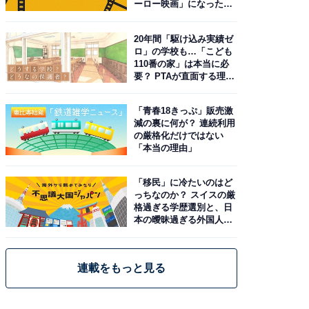
ーロー映画」になった理
由。予習したい作品は？
20年間「駆け込み実績ゼ
ロ」の学校も…「こども
110番の家」は本当に必
要？ PTAが直面する理想
と現実
「青春18きっぷ」販売激
減の裏に何が？ 連続利用
の厳格化だけではない
「本当の理由」
「移民」に冷たいのはど
っちなのか？ スイスの厳
格過ぎる学歴選別と、日
本の曖昧過ぎる外国人政
策
連載をもっと見る