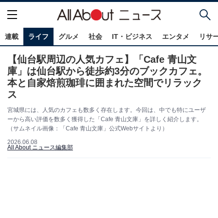
連載
ライフ
グルメ
社会
IT・ビジネス
エンタメ
リサ
【仙台駅周辺の人気カフェ】「Cafe 青山文
庫」は仙台駅から徒歩約3分のブックカフェ。
本と自家焙煎珈琲に囲まれた空間でリラック
ス
宮城県には、人気のカフェも数多く存在します。今回は、中でも特にユーザ
ーから高い評価を数多く獲得した「Cafe 青山文庫」を詳しく紹介します。
（サムネイル画像：「Cafe 青山文庫」公式Webサイトより）
2026.06.08
All About ニュース編集部