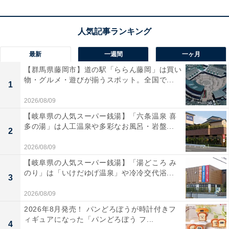
最新
一週間
一ヶ月
【群馬県藤岡市】道の駅「ららん藤岡」は買い
「Cafe 青山文庫」の口コミは？
物・グルメ・遊びが揃うスポット。全国で...
1
2026/08/09
「Cafe 青山文庫」には以下のような口コミが寄せられて
【岐阜県の人気スーパー銭湯】「六条温泉 喜
います。
多の湯」は人工温泉や多彩なお風呂・岩盤...
2
2026/08/09
本の香りが漂う落ち着いた空間で、木のインテリア
【岐阜県の人気スーパー銭湯】「湯どころ み
もおしゃれ。読書やパソコン作業、一人時間にも友
のり」は「いけだゆげ温泉」や冷冷交代浴...
達とのおしゃべりにもぴったりで、長居しても居心
3
地のいいお店です。
2026/08/09
2026年8月発売！ パンどろぼうが時計付きフ
ィギュアになった「パンどろぼう フ...
4