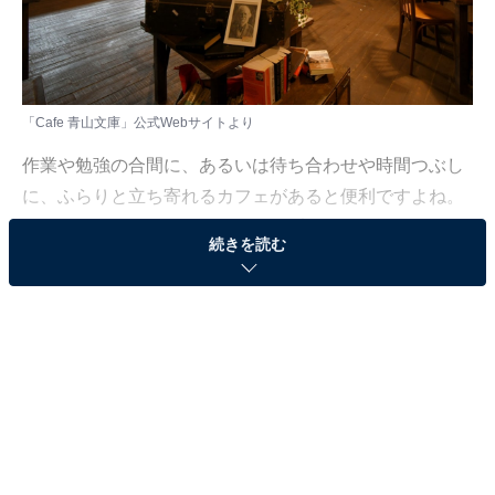
「Cafe 青山文庫」公式Webサイトより
作業や勉強の合間に、あるいは待ち合わせや時間つぶし
に、ふらりと立ち寄れるカフェがあると便利ですよね。
Wi-Fiや電源が使えて長居しやすい店や、駅近でアクセス
続きを読む
のいい店は、日常使いの心強い味方。とはいえ近年は人
気のカフェも数多く、どこに行けばよいか迷ってしま
う……そんな思いを抱えている人もいるのではないでし
ょうか。
そんな人に向けて、All About ニュース編集部が厳選し
た、人気かつ評価の高いカフェを紹介します。今回紹介
するのは、宮城県で人気の店「Cafe 青山文庫」です。