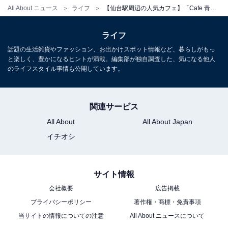
All About ニュース
ライフ
【仙台駅周辺の人気カフェ】「Cafe 青山文庫」は仙台駅から徒歩約3分のブックカフェ。本と自家焙煎珈琲に囲まれた空間でリラックス
ライフ
話題の生活雑貨やファッション、お出かけスポット情報など、暮らしがもっ
と楽しく、豊かになるヒントが満載。編集部が独自調査した、気になる他人
のライフスタイル事情も公開しています。
関連サービス
All About
All About Japan
イチオシ
こちらもおすすめ
サイト情報
【宮城県】24時以降も営業！夜遅くでもリフレ
ッシュできる人気スパ・銭湯5選
会社概要
広告掲載
プライバシーポリシー
著作権・商標・免責事項
当サイトの情報についての注意
All About ニュースについて