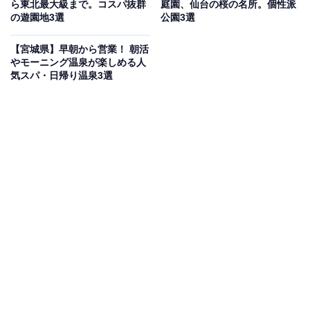
JR「仙台駅」から徒歩約3分、クリスロード商店街沿い
ら東北最大級まで。コスパ抜群
庭園、仙台の桜の名所。個性派
の遊園地3選
公園3選
のビル5階に位置し、買い物や移動の合間に立ち寄りや
すい立地です。2016年にオープンしたブックカフェで、
【宮城県】早朝から営業！ 朝活
店内には大量の文庫本が並び、貸本コーナーの本は自由
やモーニング温泉が楽しめる人
気スパ・日帰り温泉3選
に読めるのが特徴。レトロな机や椅子を揃えたノスタル
ジックな空間で、丁寧にハンドドリップされた自家焙煎
珈琲を味わえます。朝7時台から夜遅くまで開いてお
り、読書やパソコン作業、一人時間にもぴったりで、長
居しても居心地のよい一軒です。