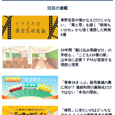
注目の連載
東野圭吾や湊かなえだけじゃな
い、「業と罪」を描く『映画ち
いかわ』から強く連想した映画
8選
20年間「駆け込み実績ゼロ」の
学校も…「こども110番の家」
アクセス・営業時間は？ Wi-Fiは使える？
は本当に必要？ PTAが直面する
理想と現実
アクセス
「青春18きっぷ」販売激減の裏
所在地：宮城県仙台市青葉区中央2-1-27 ever-i中央ビル
に何が？ 連続利用の厳格化だけ
5F
ではない「本当の理由」
アクセス：JR「仙台駅」より徒歩約3分／JR仙石線「あ
おば通駅」より徒歩約2分
「移民」に冷たいのはどっちな
のか？ スイスの厳格過ぎる学歴