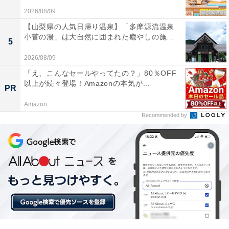
本とコーヒーが楽しめるおしゃれなカフェ。貸本コ
2026/08/09
ーナーの本は自由に読むことができ、落ち着いた雰
【山梨県の人気日帰り温泉】「多摩源流温泉
小菅の湯」は大自然に囲まれた癒やしの施...
囲気の店内でゆっくり寛げます。仙台駅から徒歩5
5
分ほどとアクセスも便利です。
2026/08/09
「え、こんなセールやってたの？」80％OFF
以上が続々登場！Amazonの本気が...
PR
大きなビーカーで出てくるアイスコーヒーと、大量
Amazon
の文庫本が置いてあるのが印象的。クラシックが流
Recommended by
れる木を基調とした店内は落ち着いた雰囲気で過ご
せました。