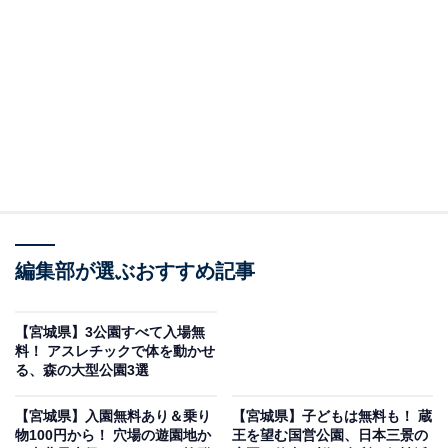
※2026年6月時点で、Googleクチコミが100件以上、平
均評価が4.0超えのカフェを紹介しています
＞アクセスや営業時間をチェックする
この記事の執筆者：
All About ニュース編集
部
「All About ニュース」は、ネットの話題から世の中の動きまで、暮
編集部が選ぶおすすめ記事
らしの中にあふれる「なぜ？」「どうして？」を分かりやすく伝え
るAll About発のニュースメディアです。お金や仕事、恋愛、ITに関
...続きを読む
する疑問に対して専門家が分かりやすく回答するほか、エンタメ情
【宮城県】3公園すべて入場無
報やSNSで話題のトピックスを紹介しています。
料！ アスレチックで体を動かせ
「Cafe 青山文庫」は仙台駅から徒歩約3分、本に
る、森の大型公園3選
囲まれて長居できるブックカフェ
【宮城県】入園無料あり＆乗り
【宮城県】子どもは無料も！ 蔵
物100円から！ 穴場の遊園地か
王を望む国営公園、日本三景の