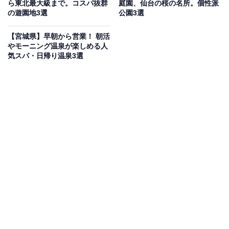
地下鉄「広瀬通駅」から徒歩2分、クリスロード商店街
ら東北最大級まで。コスパ抜群
庭園、仙台の桜の名所。個性派
の遊園地3選
公園3選
沿いの水晶堂ビル3階に位置し、買い物や街歩きの合間
に立ち寄りやすい立地です。コンクリート打ちっぱなし
【宮城県】早朝から営業！ 朝活
の壁にアンティーク家具を配した約30席の店内は、ロン
やモーニング温泉が楽しめる人
気スパ・日帰り温泉3選
ドン風・イタリア風など席ごとに趣が異なり、ソファー
席や街を見下ろす窓側カウンター席も。広々と余裕をも
って席が配置されているため、周りを気にせずゆったり
過ごせます。自家焙煎コーヒーや手作りケーキに加え、
思わず微笑んでしまう3Dラテアートやアートスムージー
も名物で、息抜きにもぴったりの一軒です。