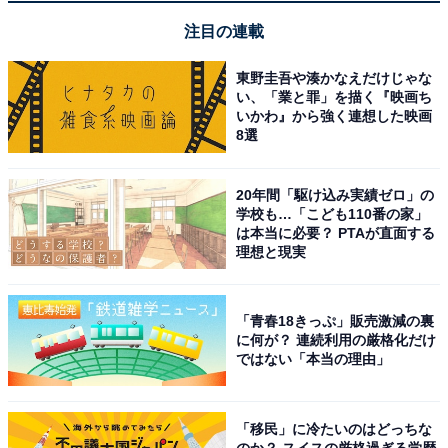
注目の連載
東野圭吾や湊かなえだけじゃな
い、「業と罪」を描く『映画ち
いかわ』から強く連想した映画
8選
20年間「駆け込み実績ゼロ」の
学校も…「こども110番の家」
は本当に必要？ PTAが直面する
理想と現実
アクセス・営業時間は？ Wi-Fiは使える？
「青春18きっぷ」販売激減の裏
に何が？ 連続利用の厳格化だけ
アクセス
ではない「本当の理由」
所在地：宮城県仙台市青葉区中央2-4-11 水晶堂ビル3F
アクセス：JR「仙台駅」より徒歩約10分／仙台市地下鉄
「移民」に冷たいのはどっちな
南北線「広瀬通駅」より徒歩約2分
のか？ スイスの厳格過ぎる学歴