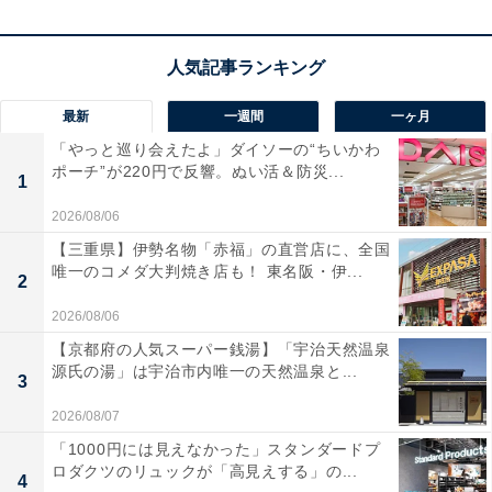
最新
一週間
一ヶ月
「やっと巡り会えたよ」ダイソーの“ちいかわ
ポーチ”が220円で反響。ぬい活＆防災...
1
「Cafe MythiQue」の口コミは？
2026/08/06
【三重県】伊勢名物「赤福」の直営店に、全国
「Cafe MythiQue」には以下のような口コミが寄せられ
唯一のコメダ大判焼き店も！ 東名阪・伊...
2
ています。
2026/08/06
【京都府の人気スーパー銭湯】「宇治天然温泉
ビルの3階にある、まさに仙台の隠れ家。窓際の特
源氏の湯」は宇治市内唯一の天然温泉と...
等席から街を眺めながら繊細なラテアートをいただ
3
く時間は最高に贅沢でした。洗練されたインテリア
2026/08/07
も素敵で、都会の喧騒を忘れてリフレッシュしたい
「1000円には見えなかった」スタンダードプ
ロダクツのリュックが「高見えする」の...
ときに最適です。
4