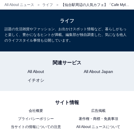
All About ニュース
ライフ
【仙台駅周辺の人気カフェ】「Cafe MythiQue」は仙台駅から徒歩圏内の隠れ家パティスリーカフェ。アンティーク調の空間でリラックス
ライフ
話題の生活雑貨やファッション、お出かけスポット情報など、暮らしがもっ
と楽しく、豊かになるヒントが満載。編集部が独自調査した、気になる他人
のライフスタイル事情も公開しています。
関連サービス
All About
All About Japan
イチオシ
サイト情報
こちらもおすすめ
会社概要
広告掲載
【宮城県】24時以降も営業！夜遅くでもリフレ
ッシュできる人気スパ・銭湯5選
プライバシーポリシー
著作権・商標・免責事項
当サイトの情報についての注意
All About ニュースについて