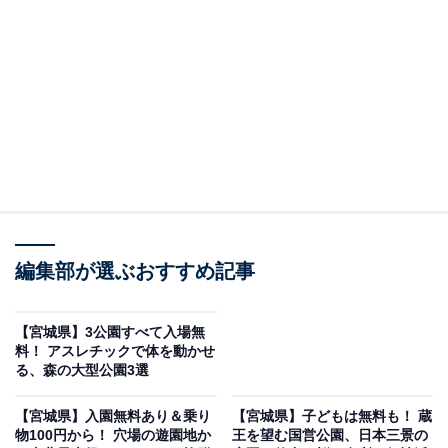
※2026年6月時点で、Googleクチコミが100件以上、平
均評価が4.0超えのカフェを紹介しています
＞アクセスや営業時間をチェックする
この記事の執筆者：
All About ニュース編集
部
「All About ニュース」は、ネットの話題から世の中の動きまで、暮
編集部が選ぶおすすめ記事
らしの中にあふれる「なぜ？」「どうして？」を分かりやすく伝え
るAll About発のニュースメディアです。お金や仕事、恋愛、ITに関
...続きを読む
する疑問に対して専門家が分かりやすく回答するほか、エンタメ情
【宮城県】3公園すべて入場無
報やSNSで話題のトピックスを紹介しています。
料！ アスレチックで体を動かせ
「Cafe MythiQue」は広瀬通駅から徒歩2分、商店
る、森の大型公園3選
街沿いのビル3階にある隠れ家カフェ
【宮城県】入園無料あり＆乗り
【宮城県】子どもは無料も！ 蔵
物100円から！ 穴場の遊園地か
王を望む国営公園、日本三景の