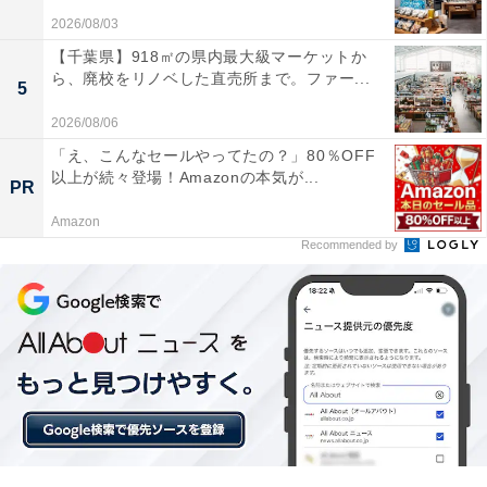
2026/08/03
【千葉県】918㎡の県内最大級マーケットか
ら、廃校をリノベした直売所まで。ファー...
平日の昼頃に訪問したところ店内は空いていて、ゆ
5
っくり過ごせました。雑誌にも紹介されているスム
2026/08/06
ージーはいろんな種類があってどれも可愛らしく、
「え、こんなセールやってたの？」80％OFF
おいしかったです。
以上が続々登場！Amazonの本気が...
PR
Amazon
Recommended by
コンクリート打ちっぱなしの無骨さと、ウッド調イ
ンテリアの可愛さのバランスが絶妙。高い天井と大
きな窓で開放感があり、思い思いの時間を過ごせる
空間でした。