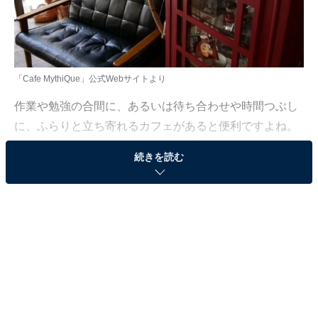
「Cafe MythiQue」公式Webサイトより
作業や勉強の合間に、あるいは待ち合わせや時間つぶし
に、ふらりと立ち寄れるカフェがあると便利ですよね。
Wi-Fiや電源が使えて長居しやすい店や、駅近でアクセス
続きを読む
のいい店は、日常使いの心強い味方。とはいえ近年は人
気のカフェも数多く、どこに行けばよいか迷ってしま
う……そんな思いを抱えている人もいるのではないでし
ょうか。
そんな人に向けて、All About ニュース編集部が厳選し
た、人気かつ評価の高いカフェを紹介します。今回紹介
するのは、宮城県で人気の店「Cafe MythiQue」です。