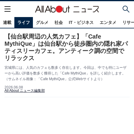
連載
ライフ
グルメ
社会
IT・ビジネス
エンタメ
リサ
【仙台駅周辺の人気カフェ】「Cafe
MythiQue」は仙台駅から徒歩圏内の隠れ家パ
ティスリーカフェ。アンティーク調の空間で
リラックス
宮城県には、人気のカフェも数多く存在します。今回は、中でも特にユーザ
ーから高い評価を数多く獲得した「Cafe MythiQue」を詳しく紹介します。
（サムネイル画像：「Cafe MythiQue」公式Webサイトより）
2026.06.08
All About ニュース編集部