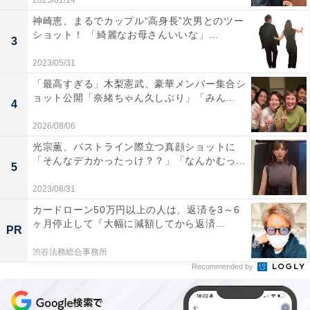
2025/01/14
神崎恵、まるでカップル“高身長”次男とのツー
ショット！ 「綺麗なお母さんいいな」...
3
2023/05/31
「最高すぎる」木梨憲武、豪華メンバー集合シ
ョット公開「奈緒ちゃん久しぶり」「みん...
4
2026/08/06
光宗薫、バストライン際立つ真顔ショットに
「そんなデカかったっけ？？」「なんかむっ...
5
2023/08/31
カードローン50万円以上の人は、返済を3～6
ヶ月停止して『大幅に減額してから返済...
PR
渋谷法務総合事務所
Recommended by