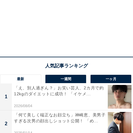
最新
一週間
一ヶ月
「え、別人過ぎん？」お笑い芸人、2カ月で約
12kgのダイエットに成功！ 「イケメ...
1
2026/08/04
「何て美しく端正なお顔立ち」神崎恵、美男子
すぎる次男の顔出しショット公開！ 「め...
2