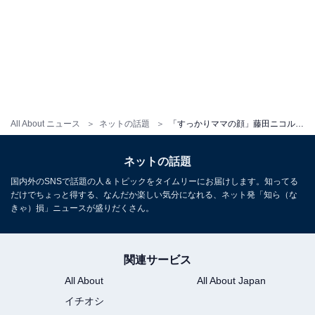
All About ニュース
ネットの話題
「すっかりママの顔」藤田ニコル、娘とのお宮参りショットを披露！ 「可愛いよー」「ママルンになっても素敵」
ネットの話題
国内外のSNSで話題の人＆トピックをタイムリーにお届けします。知ってる
だけでちょっと得する、なんだか楽しい気分になれる、ネット発「知ら（な
きゃ）損」ニュースが盛りだくさん。
関連サービス
All About
All About Japan
イチオシ