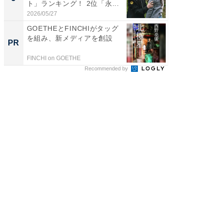
ト」ランキング！ 2位「永...
グ！ 2
2026/05/27
2026/08/0
GOETHEとFINCHIがタッグ
【西野
を組み、新メディアを創設
を追求
PR
PR
は
FINCHI on GOETHE
FINCHI o
Recommended by