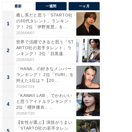
最新
一週間
一ヶ月
癒し系だと思う「STARTO社
癒し系だ
の30代タレント」ランキン
の若手
1
1
グ！ 2位「伊野尾慧」を...
グ！ 2
2026/08/07
2026/08/0
世界で活躍できると思う「ST
「パフ
ARTO社の若手タレント」ラ
思うST
2
2
ンキング！ 2位「目黒蓮...
ンキング
2026/08/07
2026/08/0
「HANA」の好きなメンバー
ギャップ
ランキング！ 2位「YURI」を
RTO社
3
3
抑えた1位は？【20...
キング！
2026/07/24
2026/08/0
「KAWAII LAB.」でかわいい
癒し系だ
と思うアイドルランキング！
の30代
4
4
2位「櫻井優衣」...
グ！ 2
2026/07/20
2026/08/0
【女性が選ぶ】演技がうまい
「ファン
「STARTO社の若手タレン
ARTO
5
5