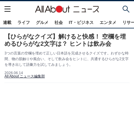
連載
ライフ
グルメ
社会
IT・ビジネス
エンタメ
リサ
【ひらがなクイズ】解けると快感！ 空欄を埋
めるひらがな2文字は？ ヒントは飲み会
3つの言葉の空欄を埋めて正しい日本語を完成させるクイズです。わずかな時
間、物の肌触りや風合い、そして飲み会をヒントに、共通するひらがな2文字
を導き出して語彙力を試してみましょう。
2026.06.14
All About ニュース編集部