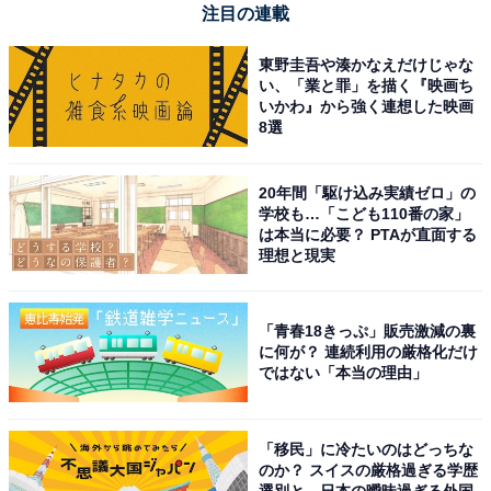
注目の連載
東野圭吾や湊かなえだけじゃな
い、「業と罪」を描く『映画ち
いかわ』から強く連想した映画
8選
20年間「駆け込み実績ゼロ」の
学校も…「こども110番の家」
は本当に必要？ PTAが直面する
理想と現実
「青春18きっぷ」販売激減の裏
に何が？ 連続利用の厳格化だけ
ではない「本当の理由」
「移民」に冷たいのはどっちな
のか？ スイスの厳格過ぎる学歴
選別と、日本の曖昧過ぎる外国