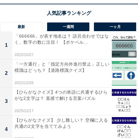
【ひらがなクイズ】空欄を埋めて4つの単語を完
成させよう！ 共通するひらがなは？
最新
一週間
一ヶ月
「666666」が表す地名は？ 語呂合わせではな
く、数字の数に注目！ 【ポケベル...
1
2022/10/27
「一方通行」と「指定方向外進行禁止」正しい
1
2
標識はどっち？【道路標識クイズ】
2
2022/12/26
【ひらがなクイズ】4つの単語に共通するひら
がな2文字は？ 直感で解ける言葉パズル
3
2025/12/17
【ひらがなクイズ】 少し難しい？ 空欄に入る
共通の2文字を当ててみよう
4