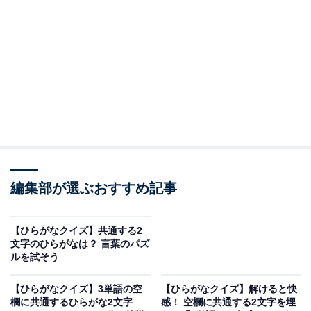
□に共通するひらがなは？
次の言葉に共通して入るひらがなを考えてみましょう。
□□のま
し□□ん
ふ□□よい
編集部が選ぶおすすめ記事
ヒント：長い時間の流れの中ではほんの一瞬にすぎない
一時。衣服や家具などを選ぶ際に重視される、表面のな
【ひらがなクイズ】共通する2
めらかさやざらざらした風合い。そして、飲み会の翌日
文字のひらがなは？ 言葉のパズ
ルを試そう
になって頭痛や吐き気に悩まされる状態を思い浮かべて
みてください。
【ひらがなクイズ】3単語の空
【ひらがなクイズ】解けると快
欄に共通するひらがな2文字
感！ 空欄に共通する2文字を埋