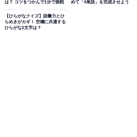
は？ コツをつかんで1分で挑戦
めて「4単語」を完成させよう
次ページ
正解を見る
【ひらがなクイズ】語彙力とひ
らめきがカギ！ 空欄に共通する
ひらがな2文字は？
こちらもおすすめ