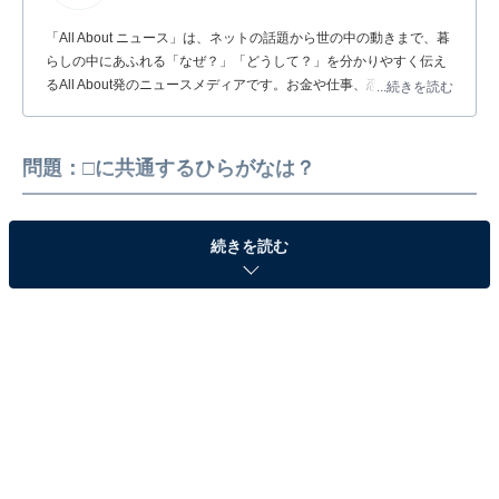
「All About ニュース」は、ネットの話題から世の中の動きまで、暮
らしの中にあふれる「なぜ？」「どうして？」を分かりやすく伝え
るAll About発のニュースメディアです。お金や仕事、恋愛、ITに関
...続きを読む
する疑問に対して専門家が分かりやすく回答するほか、エンタメ情
報やSNSで話題のトピックスを紹介しています。
問題：□に共通するひらがなは？
続きを読む