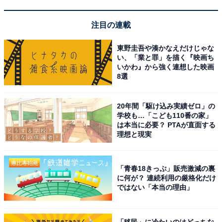
注目の連載
玉川食堂のご飯が地元のお母ちゃんたちの手作りで
美味しかったです。昭和の懐かしい雰囲気の中で温
東野圭吾や湊かなえだけじゃな
い、「業と罪」を描く『映画ち
泉と食事を楽しめて、田舎のおばあちゃんの家に帰
いかわ』から強く連想した映画
ってきたような温かい気分になりました。
8選
20年間「駆け込み実績ゼロ」の
学校も…「こども110番の家」
「昭和レトロな温泉銭湯 玉川温
は本当に必要？ PTAが直面する
次ページ
泉」のアクセスや料金情報も見る
理想と現実
「青春18きっぷ」販売激減の裏
に何が？ 連続利用の厳格化だけ
ではない「本当の理由」
「移民」に冷たいのはどっちな