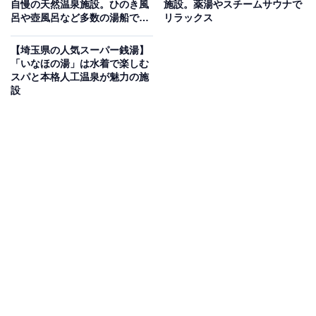
自慢の天然温泉施設。ひのき風
施設。薬湯やスチームサウナで
のPh10美肌の湯と週替り2浴場・玉川食堂が揃う
呂や壺風呂など多数の湯船でく
リラックス
昭和レトロな銭湯
つろげる
【埼玉県の人気スーパー銭湯】
「いなほの湯」は水着で楽しむ
埼玉県比企郡ときがわ町に位置する日帰り天然温泉施
スパと本格人工温泉が魅力の施
設。秩父古生層から地下1,700mより湧出するアルカリ性
設
単純温泉（Ph10）は、お肌の角質を落とし長持ちする保
温効果に優れた「美肌の湯」として人気です。岩風呂の
露天風呂と里山の景色が楽しめる「昭の湯」と、赤富
士・昭和の街並みのペンキ絵やレトロ広告が並ぶ下町銭
湯風の「和の湯」が毎週日曜日に男女入れ替わります。
地元の食材を使った「玉川食堂」・ボディケア・オリジ
ナルグッズ販売も充実。土日祝は朝5時から営業してい
ます。