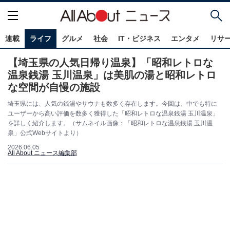
連載
ライフ
グルメ
社会
IT・ビジネス
エンタメ
リサ
【埼玉県の人気日帰り温泉】「昭和レトロな
温泉銭湯 玉川温泉」は美肌の湯と昭和レトロ
な空間が自慢の施設
埼玉県には、人気の銭湯やサウナも数多く存在します。今回は、中でも特に
ユーザーから高い評価を数多く獲得した「昭和レトロな温泉銭湯 玉川温泉」
を詳しく紹介します。（サムネイル画像：「昭和レトロな温泉銭湯 玉川温
泉」公式Webサイトより）
2026.06.05
All About ニュース編集部