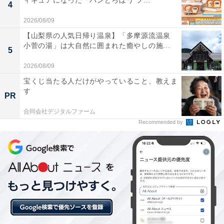
ィギュアになった「パンどろぼう フ...
4
「昭和レトロな温泉銭湯 玉川温泉」の口コミは？
2026/08/09
【山梨県の人気日帰り温泉】「多摩源流温泉
「昭和レトロな温泉銭湯 玉川温泉」には以下のような口
小菅の湯」は大自然に囲まれた癒やしの施...
5
コミが寄せられています。
2026/08/09
宝くじ当たる人だけがやっていること、教えま
入った瞬間にぬるぬるつるつるとしたお湯の違いが
す
わかりました。Ph10のアルカリ性温泉は本当に美肌
PR
効果が高く、湯上がり後も肌がしっとりとなめらか
合同会社デジタルファーム
Recommended by
で大満足でした。
昭の湯の露天風呂からときがわ町の里山を眺めなが
らの入浴は最高でした。和の湯のレトロなペンキ絵
も雰囲気があって、どちらの浴場も趣が異なり毎回
楽しめます。