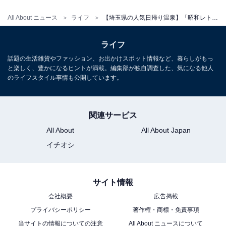
1
2
All About ニュース
ライフ
【埼玉県の人気日帰り温泉】「昭和レトロな温泉銭湯 玉川温泉」は美肌の湯と昭和レトロな空間が自慢の施設
ライフ
話題の生活雑貨やファッション、お出かけスポット情報など、暮らしがもっ
と楽しく、豊かになるヒントが満載。編集部が独自調査した、気になる他人
のライフスタイル事情も公開しています。
関連サービス
All About
All About Japan
イチオシ
サイト情報
会社概要
広告掲載
プライバシーポリシー
著作権・商標・免責事項
当サイトの情報についての注意
All About ニュースについて