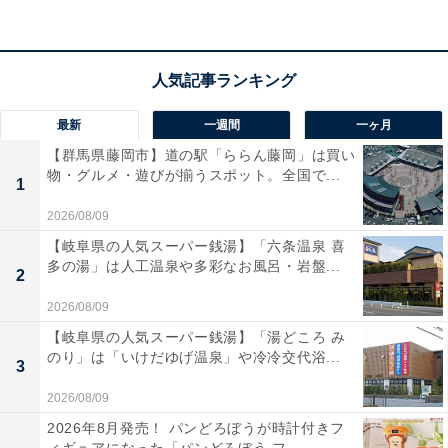
楽天トラベルで埼玉県の施設を見る
最新
一週間
一ヶ月
【群馬県藤岡市】道の駅「ららん藤岡」は買い
物・グルメ・遊びが揃うスポット。全国で...
1
2026/08/09
【岐阜県の人気スーパー銭湯】「六条温泉 喜
多の湯」は人工温泉や多彩なお風呂・岩盤...
2
2026/08/09
【岐阜県の人気スーパー銭湯】「湯どころ み
のり」は「いけだゆげ温泉」や冷冷交代浴...
3
2026/08/09
2026年8月発売！ パンどろぼうが時計付きフ