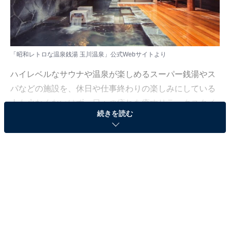
「昭和レトロな温泉銭湯 玉川温泉」公式Webサイトより
ハイレベルなサウナや温泉が楽しめるスーパー銭湯やス
パなどの施設を、休日や仕事終わりの楽しみにしている
人も少なくないはず。日々の疲れを癒すリラックスタイ
続きを読む
ムは、何物にも代えがたい時間ですよね。しかし、近年
では高い人気をほこる施設も多く、どこに行けばよいか
迷ってしまう……そんな思いを抱えている人もいるので
はないでしょうか。
そんな人に向けて、All About ニュース編集部が厳選し
た、人気かつ評価の高いサウナやスーパー銭湯の施設を
紹介します。今回紹介するのは、埼玉県で人気の施設