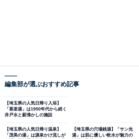
「昭和レトロな温泉銭湯 玉川温泉」です。
※2026年5月時点で、Googleクチコミが500件以上、平
均評価が4.0超えの銭湯を紹介しています
＞アクセスと料金をチェックする
この記事の執筆者：
All About ニュース編集
部
編集部が選ぶおすすめ記事
「All About ニュース」は、ネットの話題から世の中の動きまで、暮
らしの中にあふれる「なぜ？」「どうして？」を分かりやすく伝え
るAll About発のニュースメディアです。お金や仕事、恋愛、ITに関
...続きを読む
【埼玉県の人気日帰り入浴】
する疑問に対して専門家が分かりやすく回答するほか、エンタメ情
「喜楽湯」は1950年代から続く
報やSNSで話題のトピックスを紹介しています。
井戸水と薪沸かしの施設
※本記事で紹介している商品の購入やサービスの利用により、売上の一部が
オールアバウトに還元されることがあります。
【埼玉県の人気日帰り温泉】
【埼玉県の穴場銭湯】「サン光
「昭和レトロな温泉銭湯 玉川温泉」は地下1,700m
「茂美の湯」は源泉かけ流しが
湯」は肌に優しい軟水が魅力の