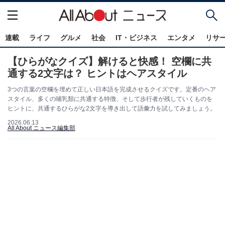
連載
ライフ
グルメ
社会
IT・ビジネス
エンタメ
リサ
【ひらがなクイズ】解けると快感！ 空欄に共
通する2文字は？ ヒントはヘアスタイル
3つの言葉の空欄を埋めて正しい日本語を完成させるクイズです。定番のヘア
スタイル、多くの哺乳類に共通する特徴、そして歩行者が残していくものを
ヒントに、共通するひらがな2文字を導き出して語彙力を試してみましょう。
2026.06.13
All About ニュース編集部