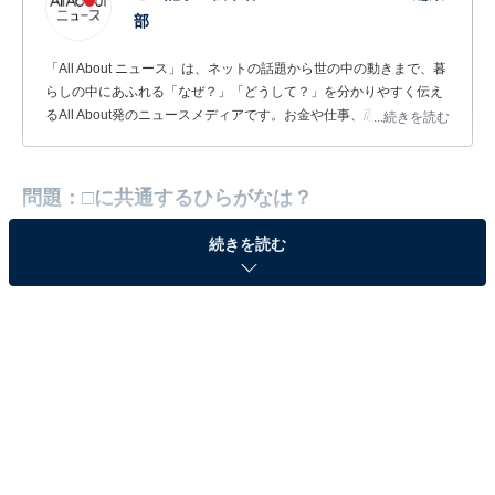
部
「All About ニュース」は、ネットの話題から世の中の動きまで、暮
らしの中にあふれる「なぜ？」「どうして？」を分かりやすく伝え
るAll About発のニュースメディアです。お金や仕事、恋愛、ITに関
...続きを読む
する疑問に対して専門家が分かりやすく回答するほか、エンタメ情
報やSNSで話題のトピックスを紹介しています。
問題：□に共通するひらがなは？
続きを読む