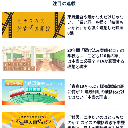
注目の連載
東野圭吾や湊かなえだけじゃな
い、「業と罪」を描く『映画ち
いかわ』から強く連想した映画
8選
20年間「駆け込み実績ゼロ」の
学校も…「こども110番の家」
は本当に必要？ PTAが直面する
理想と現実
「青春18きっぷ」販売激減の裏
に何が？ 連続利用の厳格化だけ
ではない「本当の理由」
「移民」に冷たいのはどっちな
のか？ スイスの厳格過ぎる学歴
選別と、日本の曖昧過ぎる外国