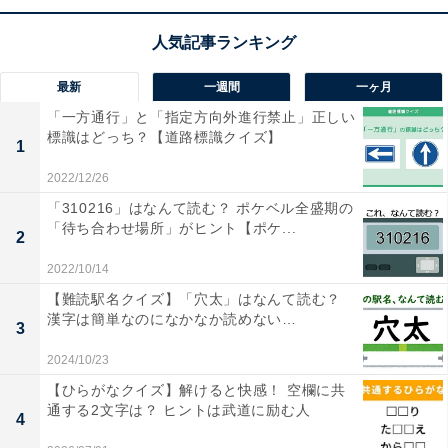
【ひらがなクイズ】空欄を埋めて4つの言葉を完
成させよう！ ひらめき力が試される問題
最新
一週間
一ヶ月
「一方通行」と「指定方向外進行禁止」正しい
標識はどっち？【道路標識クイズ】
1
2022/12/26
「310216」はなんて読む？ ポケベル全盛期の
1
2
「待ち合わせ場所」がヒント【ポケ...
2
2022/10/14
【難読駅名クイズ】「穴太」はなんて読む？
漢字は簡単なのになかなか読めない…
3
2024/10/23
【ひらがなクイズ】解けると快感！ 空欄に共
通する2文字は？ ヒントは武道に励む人
4