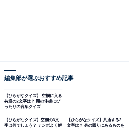
問題：□に共通するひらがなは？
次の言葉に共通して入るひらがなを考えてみましょう。
み□□み
よ□□し
く□□と
編集部が選ぶおすすめ記事
ヒント：犬や猫などのように、地面に4つのパーツをつ
【ひらがなクイズ】 空欄に入る
けて歩行するスタイル。そして、スニーカーなどを履い
共通の2文字は？ 頭の体操にぴ
ったりの言葉クイズ
て地面を歩いたとき、その底のデザインが泥や砂に残る
ことを思い浮かべてみてください。
【ひらがなクイズ】空欄の3文
【ひらがなクイズ】共通する2
字は何でしょう？ テンポよく解
文字は？ 身の回りにあるものを