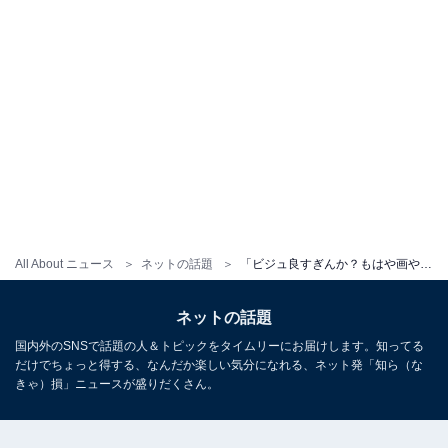
All About ニュース
ネットの話題
「ビジュ良すぎんか？もはや画やん」森香澄、プライベート旅行ショットに反響「かわいすぎて森 香澄かと」
ネットの話題
国内外のSNSで話題の人＆トピックをタイムリーにお届けします。知ってる
だけでちょっと得する、なんだか楽しい気分になれる、ネット発「知ら（な
きゃ）損」ニュースが盛りだくさん。