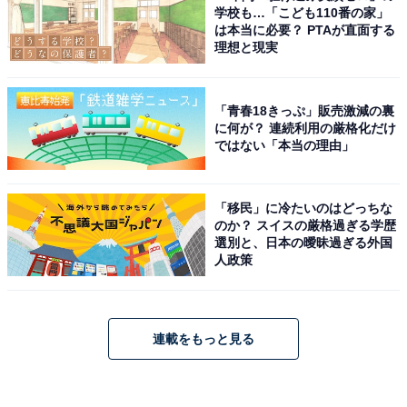
学校も…「こども110番の家」
は本当に必要？ PTAが直面する
理想と現実
「青春18きっぷ」販売激減の裏
に何が？ 連続利用の厳格化だけ
ではない「本当の理由」
「移民」に冷たいのはどっちな
のか？ スイスの厳格過ぎる学歴
選別と、日本の曖昧過ぎる外国
人政策
連載をもっと見る