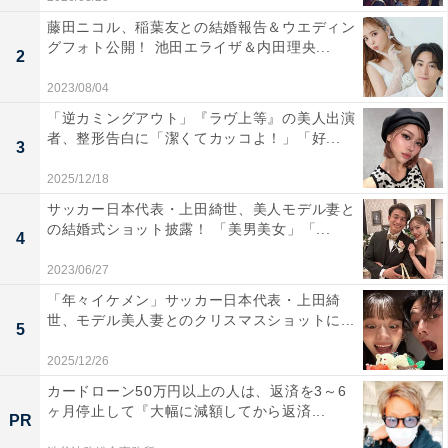
藤田ニコル、稲葉友との結婚報告＆ウエディン
グフォト公開！ 池田エライザ＆内田理央...
2
2023/08/04
「逆カミングアウト」『ラヴ上等』の美人出演
者、整形告白に「潔くてカッコよ！」「好...
3
2025/12/18
サッカー日本代表・上田綺世、美人モデル妻と
の結婚式ショット披露！ 「美男美女」「...
4
2023/06/27
「年々イケメン」サッカー日本代表・上田綺
世、モデル美人妻とのクリスマスショットに...
5
2025/12/26
カードローン50万円以上の人は、返済を3～6
ヶ月停止して『大幅に減額してから返済...
PR