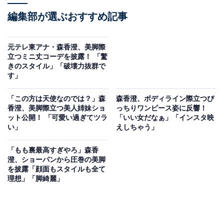
編集部が選ぶおすすめ記事
元テレ東アナ・森香澄、美脚際
立つミニ丈コーデを披露！ 「驚
きのスタイル」「破壊力抜群で
す」
「この方は天使なのでは？」森
森香澄、ボディライン際立つぴ
香澄、美脚際立つ美人姉妹ショ
っちりワンピース姿に反響！
ット公開！ 「可愛い過ぎてツラ
「いい女だなぁ」「インスタ映
い」
えしちゃう」
「もも裏最高すぎやろ」森香
澄、ショーパンから圧巻の美脚
を披露「顔面もスタイルも全て
理想」「脚綺麗」