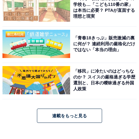
学校も…「こども110番の家」
は本当に必要？ PTAが直面する
理想と現実
「青春18きっぷ」販売激減の裏
に何が？ 連続利用の厳格化だけ
ではない「本当の理由」
「移民」に冷たいのはどっちな
のか？ スイスの厳格過ぎる学歴
選別と、日本の曖昧過ぎる外国
人政策
連載をもっと見る