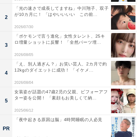
「光の速さで成長してますね」中川翔子、双子
が10カ月に！ 「はやいいいい この前...
2
2026/07/30
「ポケモンで言う進化」女性タレント、25キ
ロ増量ショットに反響！ 「全然パーツ埋...
3
2026/08/05
「え、別人過ぎん？」お笑い芸人、2カ月で約
12kgのダイエットに成功！ 「イケメ...
4
2026/08/04
女装姿が話題の47歳2児の父親、ビフォーアフ
ター姿を公開！ 「素顔もお美しくて納...
5
2025/06/12
「夜中起きる原因は脳」4時間睡眠の人必見
PR