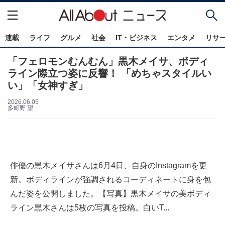
連載
ライフ
グルメ
社会
IT・ビジネス
エンタメ
リサ
「フェロモンむんむん」黒木メイサ、ボディ
ライン際立つ姿に反響！ 「めちゃスタイルい
い」「女神すぎ」
2026.06.05
多町野 望
俳優の黒木メイサさんは6月4日、自身のInstagramを更
新。ボディラインが強調されるコーディネートに身を包
んだ姿を公開しました。【写真】黒木メイサの美ボディ
ライン黒木さんは5枚の写真を投稿。白いT...