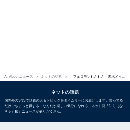
All About ニュース
ネットの話題
「フェロモンむんむん」黒木メイサ、ボディライン際立つ姿に反響！ 「めちゃスタイルいい」「女神すぎ」
ネットの話題
国内外のSNSで話題の人＆トピックをタイムリーにお届けします。知ってる
だけでちょっと得する、なんだか楽しい気分になれる、ネット発「知ら（な
きゃ）損」ニュースが盛りだくさん。