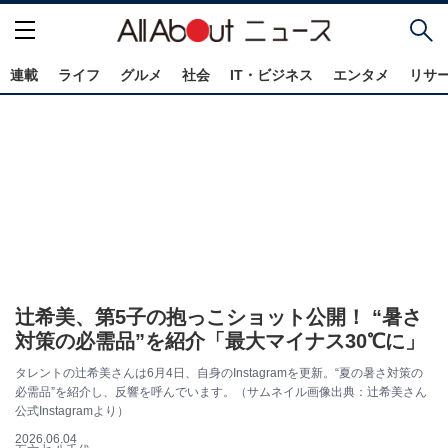
連載
ライフ
グルメ
社会
IT・ビジネス
エンタメ
リサ
辻希美、第5子の抱っこショット公開！ “暑さ
対策の必需品”を紹介「最大マイナス30℃に」
タレントの辻希美さんは6月4日、自身のInstagramを更新。“夏の暑さ対策の
必需品”を紹介し、反響を呼んでいます。（サムネイル画像出典：辻希美さん
公式Instagramより）
2026.06.04