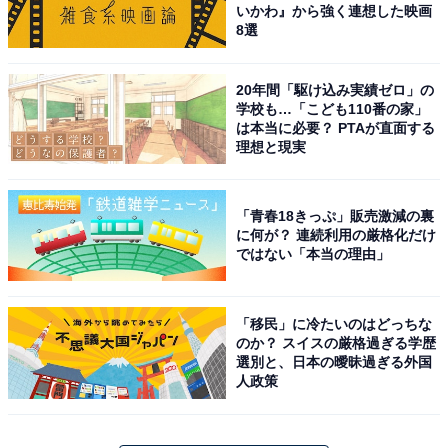
いかわ』から強く連想した映画
8選
20年間「駆け込み実績ゼロ」の
学校も…「こども110番の家」
は本当に必要？ PTAが直面する
理想と現実
「青春18きっぷ」販売激減の裏
に何が？ 連続利用の厳格化だけ
ではない「本当の理由」
「移民」に冷たいのはどっちな
のか？ スイスの厳格過ぎる学歴
選別と、日本の曖昧過ぎる外国
人政策