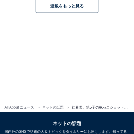
連載をもっと見る
All About ニュース
ネットの話題
辻希美、第5子の抱っこショット公開！ “暑さ対策の必需品”を紹介「最大マイナス30℃に」
ネットの話題
国内外のSNSで話題の人＆トピックをタイムリーにお届けします。知ってる