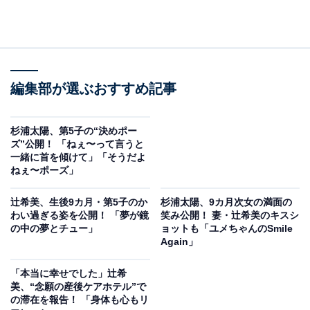
編集部が選ぶおすすめ記事
杉浦太陽、第5子の“決めポー
ズ”公開！ 「ねぇ〜って言うと
一緒に首を傾けて」「そうだよ
ねぇ〜ポーズ」
辻希美、生後9カ月・第5子のか
杉浦太陽、9カ月次女の満面の
わい過ぎる姿を公開！ 「夢が鏡
笑み公開！ 妻・辻希美のキスシ
の中の夢とチュー」
ョットも「ユメちゃんのSmile
Again」
「本当に幸せでした」辻希
美、“念願の産後ケアホテル”で
の滞在を報告！ 「身体も心もリ