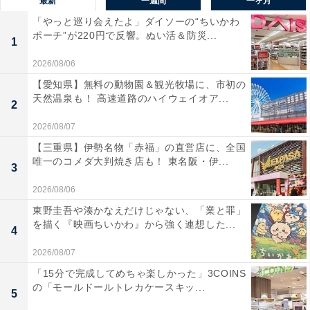
最新
一週間
一ヶ月
「やっと巡り会えたよ」ダイソーの“ちいかわ
ポーチ”が220円で反響。ぬい活＆防災...
1
2026/08/06
【愛知県】無料の動物園＆観光牧場に、市初の
天然温泉も！ 高速道路のハイウェイオア...
2
2026/08/07
【三重県】伊勢名物「赤福」の直営店に、全国
唯一のコメダ大判焼き店も！ 東名阪・伊...
3
2026/08/06
東野圭吾や湊かなえだけじゃない、「業と罪」
を描く『映画ちいかわ』から強く連想した...
4
2026/08/07
「15分で完成してめちゃ楽しかった」3COINS
の「モールドールトレカケースキッ...
5