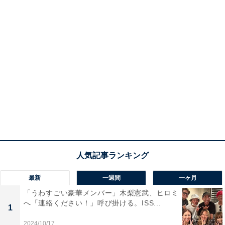
最新
一週間
一ヶ月
「うわすごい豪華メンバー」木梨憲武、ヒロミ
へ「連絡ください！」呼び掛ける。ISS...
1
2024/10/17