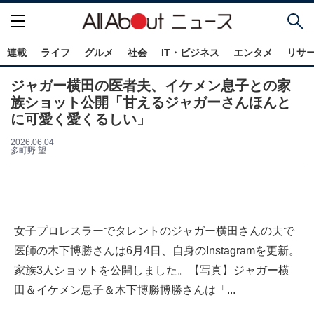
連載
ライフ
グルメ
社会
IT・ビジネス
エンタメ
リサ
ジャガー横田の医者夫、イケメン息子との家
族ショット公開「甘えるジャガーさんほんと
に可愛く愛くるしい」
2026.06.04
多町野 望
女子プロレスラーでタレントのジャガー横田さんの夫で
医師の木下博勝さんは6月4日、自身のInstagramを更新。
家族3人ショットを公開しました。【写真】ジャガー横
田＆イケメン息子＆木下博勝博勝さんは「...