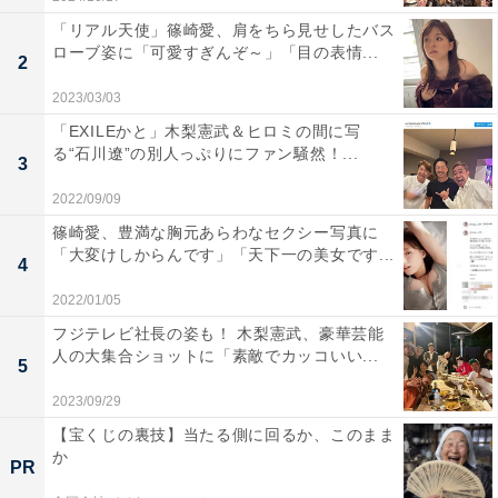
「リアル天使」篠崎愛、肩をちら見せしたバス
ローブ姿に「可愛すぎんぞ～」「目の表情...
2
2023/03/03
「EXILEかと」木梨憲武＆ヒロミの間に写
る“石川遼”の別人っぷりにファン騒然！...
3
2022/09/09
篠崎愛、豊満な胸元あらわなセクシー写真に
「大変けしからんです」「天下一の美女です...
4
2022/01/05
フジテレビ社長の姿も！ 木梨憲武、豪華芸能
人の大集合ショットに「素敵でカッコいい...
5
2023/09/29
【宝くじの裏技】当たる側に回るか、このまま
か
PR