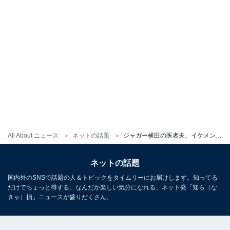
All About ニュース
ネットの話題
ジャガー横田の医者夫、イケメン息子との家族ショット公開「甘えるジャガーさんほんとに可愛く愛くるしい」
ネットの話題
国内外のSNSで話題の人＆トピックをタイムリーにお届けします。知ってる
だけでちょっと得する、なんだか楽しい気分になれる、ネット発「知ら（な
きゃ）損」ニュースが盛りだくさん。