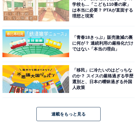
学校も…「こども110番の家」
は本当に必要？ PTAが直面する
理想と現実
「青春18きっぷ」販売激減の裏
に何が？ 連続利用の厳格化だけ
ではない「本当の理由」
「移民」に冷たいのはどっちな
のか？ スイスの厳格過ぎる学歴
選別と、日本の曖昧過ぎる外国
人政策
連載をもっと見る