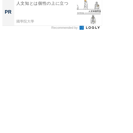
人文知とは個性の上に立つ
人文知
探究
PR
PR
國學院大學
國學院大
Recommended by