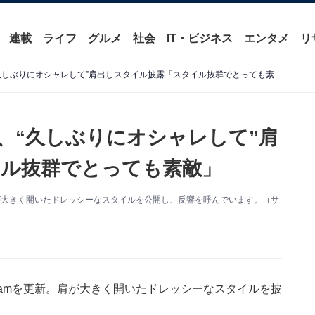
連載
ライフ
グルメ
社会
IT・ビジネス
エンタメ
リ
「肌見せ最高」長谷川京子、“久しぶりにオシャレして”肩出しスタイル披露「スタイル抜群でとっても素敵」
、“久しぶりにオシャレして”肩
ル抜群でとっても素敵」
。肩が大きく開いたドレッシーなスタイルを公開し、反響を呼んでいます。（サ
gramを更新。肩が大きく開いたドレッシーなスタイルを披