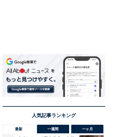
最新
一週間
一ヶ月