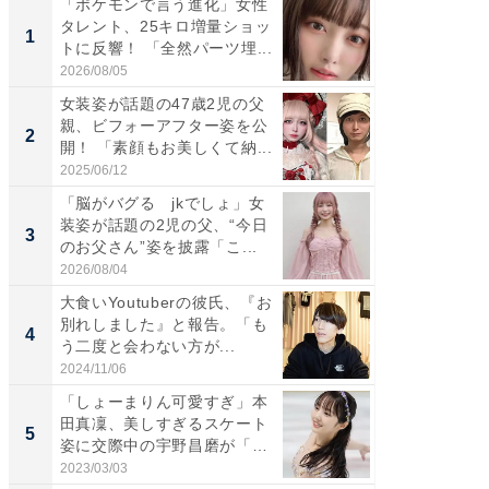
「ポケモンで言う進化」女性
「さす
タレント、25キロ増量ショッ
は」高
1
1
トに反響！ 「全然パーツ埋...
災地を
「カ...
2026/08/05
2026/08/0
女装姿が話題の47歳2児の父
「女の
親、ビフォーアフター姿を公
介、バ
2
2
開！ 「素顔もお美しくて納...
らのプレ
愛...
2025/06/12
2026/08/0
「脳がバグる jkでしょ」女
「好感
装姿が話題の2児の父、“今日
や、“マ
3
3
のお父さん”姿を披露「こ...
画変更
財...
2026/08/04
2026/07/3
大食いYoutuberの彼氏、『お
「脚が
別れしました』と報告。「も
横川尚
4
4
う二度と会わない方が...
ムキな姿
刃...
2024/11/06
2026/08/0
「しょーまりん可愛すぎ」本
「2人と
田真凜、美しすぎるスケート
團十郎
5
5
姿に交際中の宇野昌磨が「優
「後ろ
勝...
「...
2023/03/03
2026/08/0