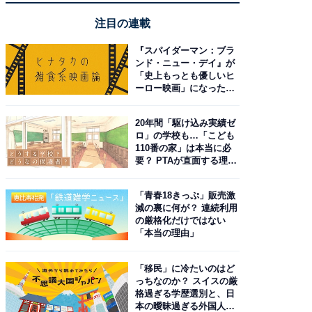
注目の連載
『スパイダーマン：ブラ
ンド・ニュー・デイ』が
「史上もっとも優しいヒ
ーロー映画」になった理
由。予習したい作品は？
20年間「駆け込み実績ゼ
ロ」の学校も…「こども
110番の家」は本当に必
要？ PTAが直面する理想
と現実
「青春18きっぷ」販売激
減の裏に何が？ 連続利用
の厳格化だけではない
「本当の理由」
「移民」に冷たいのはど
っちなのか？ スイスの厳
格過ぎる学歴選別と、日
本の曖昧過ぎる外国人政