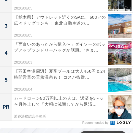
2026/08/05
【栃木県】アウトレット近くのSAに、600㎡の
広々ドッグランも！ 東北自動車道の...
3
2026/08/05
「面白いのあったから購入〜」ダイソーのポッ
プアップランドリーバッグが話題。“さま...
4
2026/08/03
【羽田空港周辺】夏季プールは大人450円＆24
時間営業の天然温泉も！ コスパ抜群...
5
2026/08/04
カードローン50万円以上の人は、返済を3～6
ヶ月停止して『大幅に減額してから返済...
PR
渋谷法務総合事務所
Recommended by