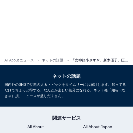
All About ニュース
ネットの話題
「女神顔小さすぎ」新木優子、圧巻スタイルの全身ショット公開！ 「本当にスタイル良くて羨ましい」
ネットの話題
国内外のSNSで話題の人＆トピックをタイムリーにお届けします。知ってる
だけでちょっと得する、なんだか楽しい気分になれる、ネット発「知ら（な
きゃ）損」ニュースが盛りだくさん。
関連サービス
All About
All About Japan