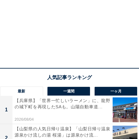
最新
一週間
一ヶ月
【兵庫県】「世界一忙しいラーメン」に、龍野
の城下町を再現したSAも。山陽自動車道...
1
2026/08/04
【山梨県の人気日帰り温泉】「山梨日帰り温泉
源泉かけ流しの湯 桜湯」は源泉かけ流...
2