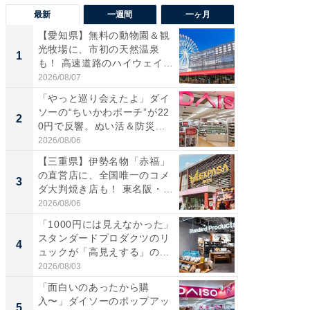
最新
一週間
一ヶ月
【愛知県】無料の動物園＆観
【兵庫
光牧場に、市初の天然温泉
ーメン
1
1
も！ 高速道路のハイウェイオ
再現した
ア...
道...
2026/08/07
2026/08/0
「やっと巡り会えたよ」ダイ
【三重
ソーの“ちいかわポーチ”が22
の直営
2
2
0円で反響。ぬい活＆防災...
ダ大判焼
伊...
2026/08/06
2026/08/0
【三重県】伊勢名物「赤福」
【千葉県
の直営店に、全国唯一のコメ
級マー
3
3
ダ大判焼き店も！ 東名阪・
ノベし
伊...
ー...
2026/08/06
2026/08/0
「1000円には見えなかった」
立山連
スタンダードプロダクツのリ
風呂に、
4
4
ュックが「高見えする」の...
層水風
帰...
2026/08/03
2026/08/0
「面白いのあったから購
「これ
入〜」ダイソーのポップアッ
ダイソ
5
5