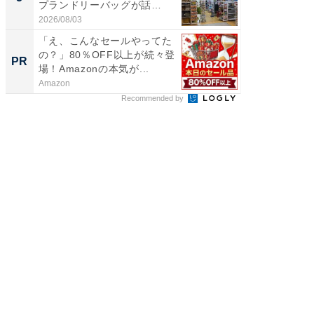
プランドリーバッグが話
リーバ
題。“さま...
わ...
2026/08/03
2026/08/0
「え、こんなセールやってた
「今日
の？」80％OFF以上が続々登
変わるA
PR
PR
場！Amazonの本気が...
が見逃
Amazon
Amazon
Recommended by