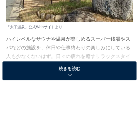
「太子温泉」公式Webサイトより
ハイレベルなサウナや温泉が楽しめるスーパー銭湯やス
パなどの施設を、休日や仕事終わりの楽しみにしている
人も少なくないはず。日々の疲れを癒すリラックスタイ
ムは、何物にも代えがたい時間ですよね。しかし、近年
続きを読む
では高い人気をほこる施設も多く、どこに行けばよいか
迷ってしまう……そんな思いを抱えている人もいるので
はないでしょうか。
そんな人に向けて、All About ニュース編集部が厳選し
た、人気かつ評価の高いサウナやスーパー銭湯の施設を
紹介します。今回紹介するのは、大阪府で人気の施設
「太子温泉」です。