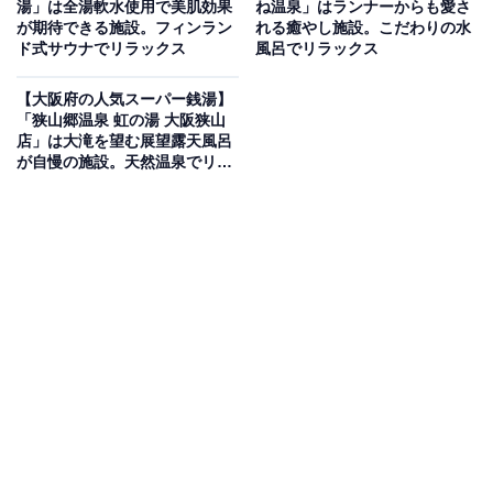
湯」は全湯軟水使用で美肌効果
ね温泉」はランナーからも愛さ
帰り温泉
が期待できる施設。フィンラン
れる癒やし施設。こだわりの水
ド式サウナでリラックス
風呂でリラックス
万葉びとの浪漫漂う二上山の西側の山間に位置する、昭
【大阪府の人気スーパー銭湯】
和54年創業の日帰り天然温泉施設。泉質は単純温泉（低
「狭山郷温泉 虹の湯 大阪狭山
店」は大滝を望む展望露天風呂
張性・弱アルカリ性・低温泉）で、リウマチ・神経症・
が自慢の施設。天然温泉でリラ
疲労回復などに効能があるとされています。岩風呂・露
ックス
天風呂・サウナ・うたた寝の間を完備。シャンプー・ト
リートメント・ボディーソープ・ドライヤーは備え付
け。お食事処「峠の釜飯食堂 鶏と卵」・バイク神社大
阪・車中泊エリア「太子オートパーク」も併設していま
す。
楽天トラベルで大阪府の施設を見る