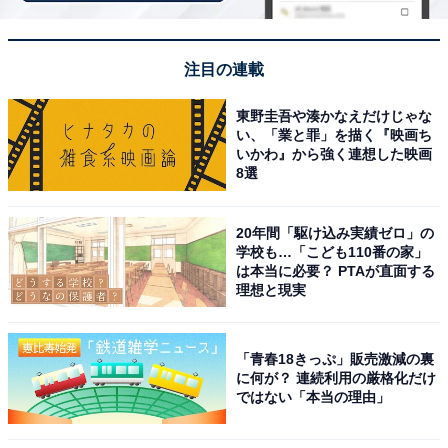
バイク神社やウォールアートなど温泉以外の楽しみ
もたくさんあります。車中泊エリアもあるので遠方
注目の連載
からのツーリング客が多く、賑やかで楽しい雰囲気
の施設でした。
東野圭吾や湊かなえだけじゃな
い、「業と罪」を描く『映画ち
いかわ』から強く連想した映画
8選
「太子温泉」のアクセスや料金情
次ページ
報も見る
20年間「駆け込み実績ゼロ」の
学校も…「こども110番の家」
は本当に必要？ PTAが直面する
理想と現実
「青春18きっぷ」販売激減の裏
に何が？ 連続利用の厳格化だけ
ではない「本当の理由」