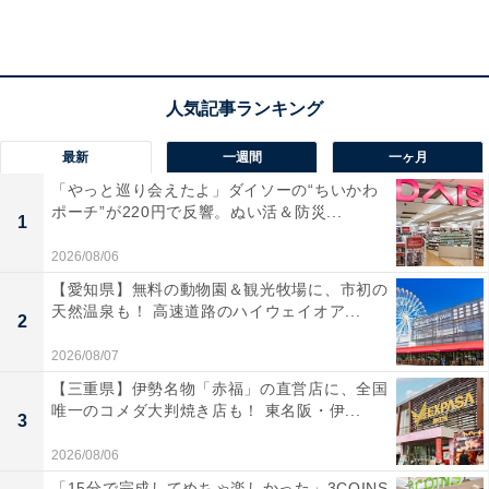
最新
一週間
一ヶ月
「やっと巡り会えたよ」ダイソーの“ちいかわ
ポーチ”が220円で反響。ぬい活＆防災...
1
2026/08/06
【愛知県】無料の動物園＆観光牧場に、市初の
天然温泉も！ 高速道路のハイウェイオア...
2
2026/08/07
【三重県】伊勢名物「赤福」の直営店に、全国
唯一のコメダ大判焼き店も！ 東名阪・伊...
3
2026/08/06
「太子温泉」の口コミは？
「15分で完成してめちゃ楽しかった」3COINS