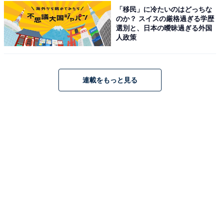
「移民」に冷たいのはどっちな
のか？ スイスの厳格過ぎる学歴
選別と、日本の曖昧過ぎる外国
人政策
連載をもっと見る
こちらもおすすめ
【大阪府の穴場銭湯】「葉村温泉」は創業100
年の老舗ながら、おしゃれな街並みに溶け込む
施設。週替わりの「暦風呂」でリラックス
1
2