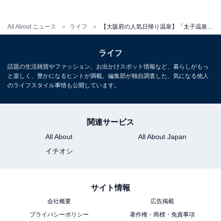
All About ニュース
ライフ
【大阪府の人気日帰り温泉】「太子温泉」は二上山の山間に佇む昭和54年創業の岩風呂・露天風呂が揃う施設
ライフ
話題の生活雑貨やファッション、お出かけスポット情報など、暮らしがもっ
と楽しく、豊かになるヒントが満載。編集部が独自調査した、気になる他人
のライフスタイル事情も公開しています。
関連サービス
All About
All About Japan
イチオシ
サイト情報
会社概要
広告掲載
プライバシーポリシー
著作権・商標・免責事項