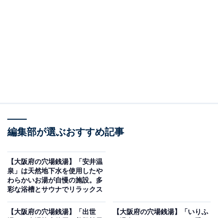
※2026年5月時点で、Googleクチコミが500件以上、平
均評価が3.5超えの銭湯を紹介しています
＞アクセスと料金をチェックする
この記事の執筆者：
All About ニュース編集
部
「All About ニュース」は、ネットの話題から世の中の動きまで、暮
編集部が選ぶおすすめ記事
らしの中にあふれる「なぜ？」「どうして？」を分かりやすく伝え
るAll About発のニュースメディアです。お金や仕事、恋愛、ITに関
...続きを読む
する疑問に対して専門家が分かりやすく回答するほか、エンタメ情
【大阪府の穴場銭湯】「安井温
報やSNSで話題のトピックスを紹介しています。
泉」は天然地下水を使用したや
※本記事で紹介している商品の購入やサービスの利用により、売上の一部が
わらかいお湯が自慢の施設。多
オールアバウトに還元されることがあります。
彩な浴槽とサウナでリラックス
「太子温泉」は昭和54年創業、二上山の山間に湧
【大阪府の穴場銭湯】「出世
【大阪府の穴場銭湯】「いりふ
く単純温泉の岩風呂・露天風呂・サウナが揃う日