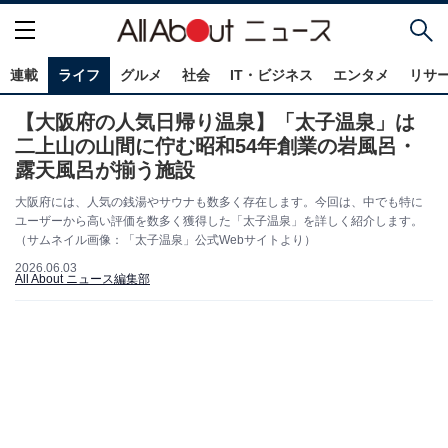
連載
ライフ
グルメ
社会
IT・ビジネス
エンタメ
リサ
【大阪府の人気日帰り温泉】「太子温泉」は
二上山の山間に佇む昭和54年創業の岩風呂・
露天風呂が揃う施設
大阪府には、人気の銭湯やサウナも数多く存在します。今回は、中でも特に
ユーザーから高い評価を数多く獲得した「太子温泉」を詳しく紹介します。
（サムネイル画像：「太子温泉」公式Webサイトより）
2026.06.03
All About ニュース編集部