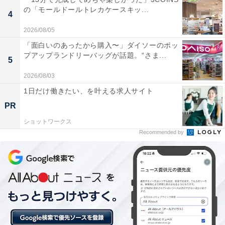
の「モールドールトレカケースキッ...
4
「太子温泉」には以下のような口コミが寄せられていま
す。
2026/08/05
「面白いのあったから購入〜」ダイソーのポッ
プアップランドリーバッグが話題。“さま...
二上山の麓にある自然豊かな露天風呂はとても気持
5
ちよく、季節ごとに変わる景色を眺めながら入浴で
2026/08/03
きるのが最高でした。山の空気と天然温泉で心身と
1日だけ働きたい、を叶える求人サイト
もにリフレッシュできました。
PR
ショットワークス
Recommended by
サウナと水風呂の後に露天風呂でととのえました。
昭和から続く歴史のある温泉で、地元の常連さんも
多くアットホームな雰囲気でした。釜飯食堂の料理
も美味しかったです。