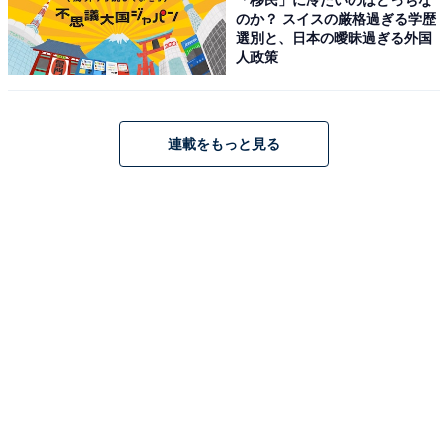
のか？ スイスの厳格過ぎる学歴
選別と、日本の曖昧過ぎる外国
人政策
四万温泉 積善館本館（画像：「四万温泉 積善館本館」公式Webサイトよ
り）
「四万温泉 積善館本館」は、1691年創業で日本最古の木
連載をもっと見る
造湯宿建築と伝わる歴史的な宿です。群馬県の重要文化
財に指定された建物は、赤い橋を渡れば映画の世界のよ
うな情緒が漂います。大正ロマン溢れる名湯「元禄の
湯」や、心身を整える「積善弁当」を通じ、伝統的な湯
治の醍醐味を存分に堪能できるのが魅力です。
楽天トラベルでホテルを見る