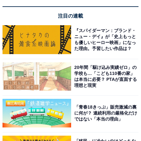
注目の連載
『スパイダーマン：ブランド・
「四万温泉 積善館本館」は日本最古の木造湯宿建
ニュー・デイ』が「史上もっと
も優しいヒーロー映画」になっ
築で歴史に浸るひとときを
た理由。予習したい作品は？
20年間「駆け込み実績ゼロ」の
学校も…「こども110番の家」
は本当に必要？ PTAが直面する
理想と現実
「青春18きっぷ」販売激減の裏
に何が？ 連続利用の厳格化だけ
ではない「本当の理由」
「移民」に冷たいのはどっちな