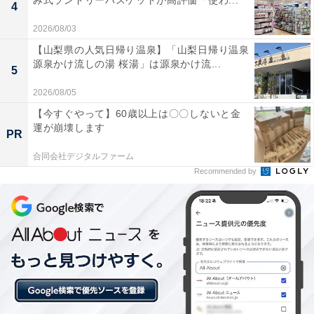
み式ランドリーバスケットが高評価「使わ...
チェックイン：15:00から
4
チェックアウト：10:00まで
2026/08/03
※プランにより時間が異なる可能性があります
【山梨県の人気日帰り温泉】「山梨日帰り温泉
源泉かけ流しの湯 桜湯」は源泉かけ流...
5
あわせて読みたい
2026/08/05
【群馬県の人気ホテル】「水上温泉 源泉湯の
宿 松乃井」は「生温泉」を源泉かけ流しで堪
【今すぐやって】60歳以上は〇〇しないと金
能できる
運が崩壊します
PR
合同会社デジタルファーム
Recommended by