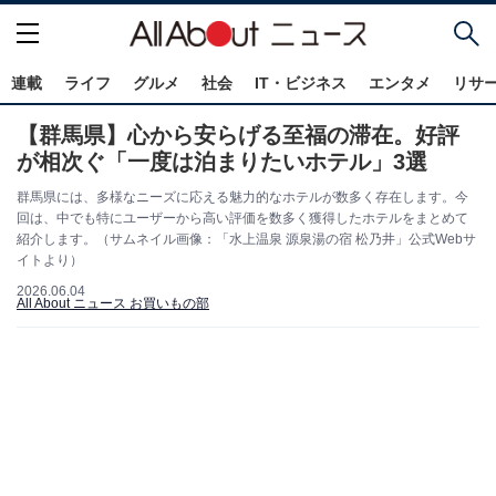
連載
ライフ
グルメ
社会
IT・ビジネス
エンタメ
リサ
【群馬県】心から安らげる至福の滞在。好評
が相次ぐ「一度は泊まりたいホテル」3選
群馬県には、多様なニーズに応える魅力的なホテルが数多く存在します。今
回は、中でも特にユーザーから高い評価を数多く獲得したホテルをまとめて
紹介します。（サムネイル画像：「水上温泉 源泉湯の宿 松乃井」公式Webサ
イトより）
2026.06.04
All About ニュース お買いもの部