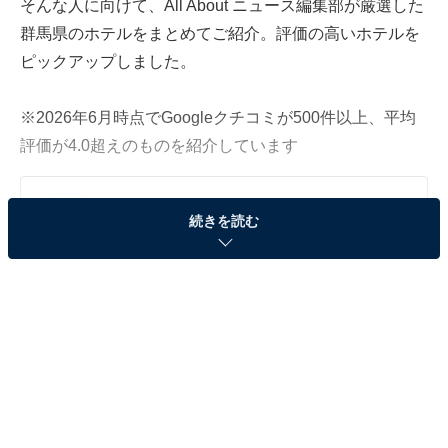
そんな人に向けて、All About ニュース編集部が厳選した
群馬県のホテルをまとめてご紹介。評価の高いホテルを
ピックアップしました。
※2026年6月時点でGoogleクチコミが500件以上、平均
評価が4.0超えのものを紹介しています
この記事の執筆者：
All About ニュース お買
続きを読む
いもの部
Amazonのセール商品から売れ筋ランキングまで、毎日のお買いも
のがもっと楽しく、もっとお得になる情報をお届け。編集部員によ
る独自レビューなど、ここでしか手に入らない情報も満載です。
...続きを読む
※本記事で紹介している商品の購入やサービスの利用により、売上の一部が
オールアバウトに還元されることがあります。
「水上温泉 源泉湯の宿 松乃井」は一万坪を誇る日