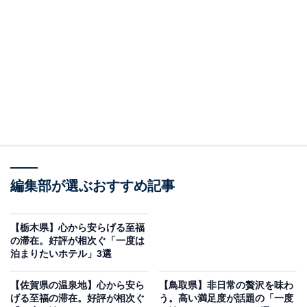
本庭園「華松園」が魅力の宿
編集部が選ぶおすすめ記事
【栃木県】心から安らげる至福
の滞在。好評が相次ぐ「一度は
泊まりたいホテル」3選
水上温泉 源泉湯の宿 松乃井（画像：「水上温泉 源泉湯の宿 松乃井」公式
Webサイトより）
【佐賀県の温泉地】心から安ら
【鳥取県】非日常の贅沢を味わ
げる至福の滞在。好評が相次ぐ
う。高い満足度が話題の「一度