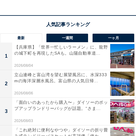
アクセス
所在地：群馬県利根郡みなかみ町湯原551
最新
一週間
一ヶ月
交通手段：
【兵庫県】「世界一忙しいラーメン」に、龍野
・関越道水上ICより車5分
の城下町を再現したSAも。山陽自動車道...
1
・JR上越線水上駅より徒歩15分
・JR上毛高原駅及びJR水上駅と宿の間で送迎バスあり
2026/08/04
立山連峰と富山湾を望む展望風呂に、水深333
mの海洋深層水風呂。富山県の人気日帰...
料金
2
大人1名：1万3200円～
2026/08/06
※料金は公式Webサイト参考価格 ​​​​​​
「面白いのあったから購入〜」ダイソーのポッ
プアップランドリーバッグが話題。“さま...
※プラン・部屋により価格は変動します
3
2026/08/03
チェックイン・チェックアウト
「これ絶対に便利なやつや」ダイソーの折り畳