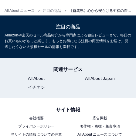
All About ニュース
注目の商品
【群馬県】心から安らげる至福の滞在。好評が相次ぐ「一度は泊まりたいホテル」3選
注目の商品
アクセス
Amazonや楽天のセール商品紹介から専門家による独自レビューまで、毎日の
お買いものがもっと楽しく、もっとお得になる注目の商品情報をお届け。見
所在地：群馬県吾妻郡中之条町大字四万甲4236
逃したくない大規模セールの情報も満載です。
交通手段：JR吾妻線中之条駅より関越交通バスにて約40
分、終点「四万温泉」下車後徒歩約2分／関越自動車道
関連サービス
渋川伊香保ICより約50分
All About
All About Japan
料金
イチオシ
大人1名（参考価格）：1万3200円
※料金は公式Webサイト参考価格
サイト情報
※プラン・部屋により価格は変動します
会社概要
広告掲載
プライバシーポリシー
著作権・商標・免責事項
チェックイン・チェックアウト
当サイトの情報についての注意
All About ニュースについて