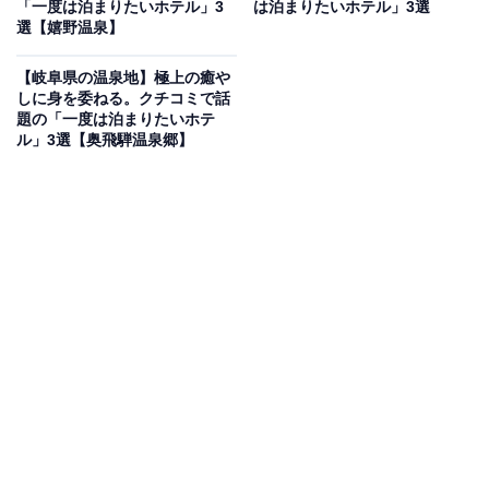
利根川源流沿いに建つ「松乃井」は、谷川岳を望む壮大
「一度は泊まりたいホテル」3
は泊まりたいホテル」3選
選【嬉野温泉】
なロケーションと1万坪を誇る日本庭園「華松園」が魅
力の宿です。自社所有の4つの源泉から引き湯した「生
【岐阜県の温泉地】極上の癒や
温泉」は、加水なしの源泉かけ流しで、5つの貸切風呂
しに身を委ねる。クチコミで話
題の「一度は泊まりたいホテ
を含む多彩な湯殿で堪能できます。食事は信頼できる生
ル」3選【奥飛騨温泉郷】
産者から仕入れた「安全・新鮮・美味」な食材にこだわ
り、和の趣と洋の機能美が調和した客室で心和むひとと
きを約束。四季折々の大自然を庭園で感じながら、豊か
な湯の恵みに浸る贅沢な時間を過ごせます。
楽天トラベルでホテルを見る