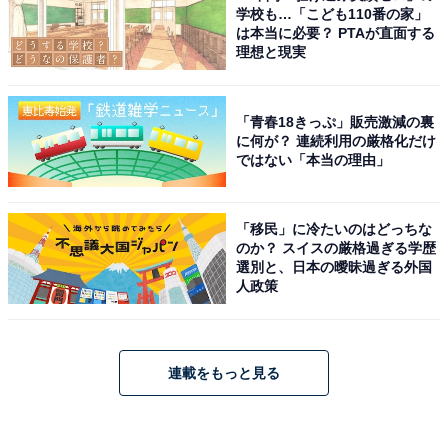
学校も…「こども110番の家」
は本当に必要？ PTAが直面する
理想と現実
「青春18きっぷ」販売激減の裏
に何が？ 連続利用の厳格化だけ
ではない「本当の理由」
「移民」に冷たいのはどっちな
のか？ スイスの厳格過ぎる学歴
選別と、日本の曖昧過ぎる外国
人政策
連載をもっと見る