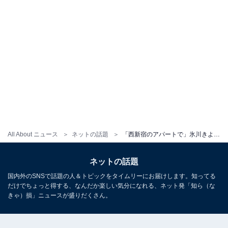
All About ニュース
ネットの話題
「西新宿のアパートで」氷川きよし、思い出の“30年物”ショット公開「18歳で上京してはじめての一人暮らし」
ネットの話題
国内外のSNSで話題の人＆トピックをタイムリーにお届けします。知ってる
だけでちょっと得する、なんだか楽しい気分になれる、ネット発「知ら（な
きゃ）損」ニュースが盛りだくさん。