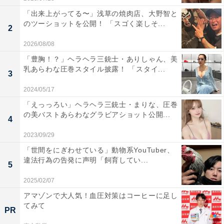
「出来上がってる〜」浅草の焼肉店、大野智と
のツーショットを公開！ 「スゴく楽しそ...
2
2026/08/08
「豊胸！？」ヘラヘラ三銃士・ありしゃん、美
乳あらわな圧巻スタイル披露！ 「スタイ...
3
2024/05/17
「えっっろい」ヘラヘラ三銃士・まりな、圧巻
の美バストあらわなグラビアショット公開...
4
2023/09/29
「世間をにぎわせている」動物系YouTuber、
違法行為の告発に声明「飼育してい...
5
2025/02/07
アマゾンで大人気！血圧対策はコーヒーに足し
てみて
PR