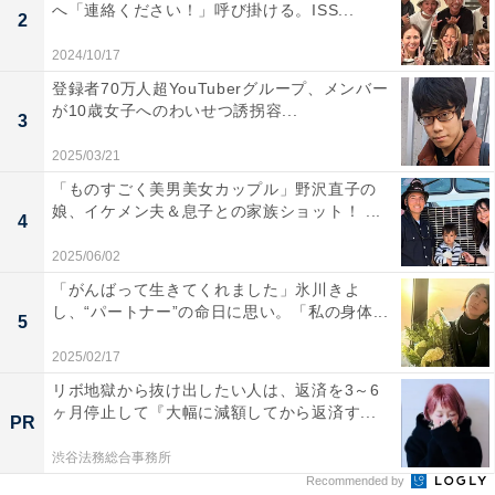
へ「連絡ください！」呼び掛ける。ISS...
2
2024/10/17
登録者70万人超YouTuberグループ、メンバー
が10歳女子へのわいせつ誘拐容...
3
2025/03/21
「ものすごく美男美女カップル」野沢直子の
娘、イケメン夫＆息子との家族ショット！ ...
4
2025/06/02
「がんばって生きてくれました」氷川きよ
し、“パートナー”の命日に思い。「私の身体...
5
2025/02/17
リボ地獄から抜け出したい人は、返済を3～6
ヶ月停止して『大幅に減額してから返済す...
PR
渋谷法務総合事務所
Recommended by