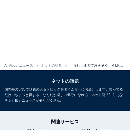
All About ニュース
ネットの話題
「うれしすぎて泣きそう」M!LK・山中柔太朗、個人YouTubeチャンネル開設を発表！ 「本当に始まるの？」
ネットの話題
国内外のSNSで話題の人＆トピックをタイムリーにお届けします。知ってる
だけでちょっと得する、なんだか楽しい気分になれる、ネット発「知ら（な
きゃ）損」ニュースが盛りだくさん。
関連サービス