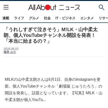
連載
ライフ
グルメ
社会
IT・ビジネス
エンタメ
リサ
「うれしすぎて泣きそう」M!LK・山中柔太
朗、個人YouTubeチャンネル開設を発表！
「本当に始まるの？」
2026.06.02
堀井 ユウ
M!LKの山中柔太朗さんは6月1日、自身のInstagramを更
新。個人YouTubeチャンネル「劇場版 じゅうたろう」の
開設を発表し、話題となっています。【写真】M!LK・山
中柔太朗が個人YouTu...