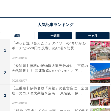
最新
一週間
一ヶ月
「やっと巡り会えたよ」ダイソーの“ちいかわ
ポーチ”が220円で反響。ぬい活＆防災...
1
2026/08/06
【愛知県】無料の動物園＆観光牧場に、市初の
天然温泉も！ 高速道路のハイウェイオア...
2
「卯の花温泉 はぎ苑」の口コミは？
2026/08/07
「卯の花温泉 はぎ苑」には以下のような口コミが寄せら
【三重県】伊勢名物「赤福」の直営店に、全国
唯一のコメダ大判焼き店も！ 東名阪・伊...
れています。
3
2026/08/06
地下1000mから湧き出る源泉100%の温泉は、湯上
「15分で完成してめちゃ楽しかった」3COINS