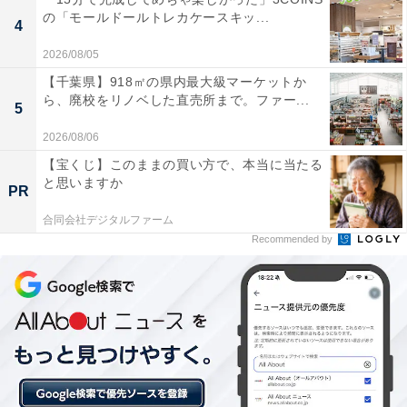
の「モールドールトレカケースキッ...
りの温まり方が素晴らしく、何度も額の汗を拭くほ
4
ど体の芯からしっかりと温まる。
2026/08/05
【千葉県】918㎡の県内最大級マーケットか
ら、廃校をリノベした直売所まで。ファー...
5
重さ30トンもある御影石をくりぬいて創られた世界
2026/08/06
唯一の黒獅子の露天風呂や、歴史ある卯の花姫伝説
【宝くじ】このままの買い方で、本当に当たる
に思いを馳せながらのんびりと浸かれる情緒豊かな
と思いますか
PR
温泉空間が、特別感のある癒しの時間を演出してく
合同会社デジタルファーム
れる。
Recommended by
程よい刺激で身体を活性化させるホルミシス岩盤浴
や、ニーズに合わせて幅広く施術してくれる中国式
もみほぐしなど、日々の疲れや澱をゆっくりと溶き
ほぐしてくれるリラクゼーション設備が充実してい