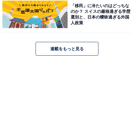
「移民」に冷たいのはどっちな
のか？ スイスの厳格過ぎる学歴
選別と、日本の曖昧過ぎる外国
人政策
アクセス・料金情報は？ 泊まれる？
連載をもっと見る
アクセス
所在地：山形県長井市成田2170の2
料金
※大人（中学生以上）、小人（4歳以上）の通常入浴料
金です。4歳以下のお子様は無料となります。
平日：大人600円、小人200円
土・日・祝：大人600円、小人200円