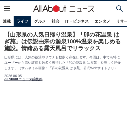
連載
ライフ
グルメ
社会
IT・ビジネス
エンタメ
リサ
【山形県の人気日帰り温泉】「卯の花温泉 は
ぎ苑」は伝説由来の源泉100%温泉を楽しめる
施設。情緒ある露天風呂でリラックス
山形県には、人気の銭湯やサウナも数多く存在します。今回は、中でも特に
ユーザーから高い評価を数多く獲得した「卯の花温泉 はぎ苑」を詳しく紹介
します。（サムネイル画像：「卯の花温泉 はぎ苑」公式Webサイトより）
2026.06.05
All About ニュース編集部