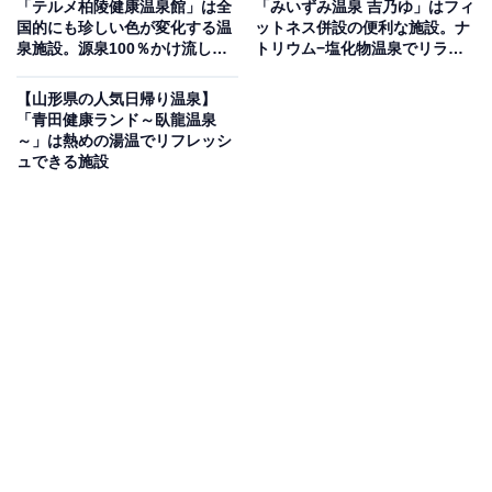
「テルメ柏陵健康温泉館」は全
「みいずみ温泉 吉乃ゆ」はフィ
国的にも珍しい色が変化する温
ットネス併設の便利な施設。ナ
泉施設。源泉100％かけ流しで
トリウム−塩化物温泉でリラッ
地下1000メートルの温泉源から汲み上げられた長井屈指
リラックス
クス
の源泉100%温泉「はぎ乃湯」が自慢です。湯上がりに
【山形県の人気日帰り温泉】
驚くほど温まると大絶賛の「卯の花姫の露天風呂」や、
「青田健康ランド～臥龍温泉
～」は熱めの湯温でリフレッシ
重さ30トンもの御影石をくりぬいた世界唯一の特注品
ュできる施設
「黒獅子の露天風呂」、四季折々の景色を眺める「大露
天風呂岩風呂」が揃います。さらに、程よい刺激で体に
有効に作用する「ホルミシス岩盤浴」や「酸素ボック
ス」も完備しています。
併設されている宿泊施設「別館 The H」を見る