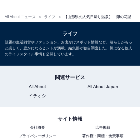
宿泊可否
All About ニュース
ライフ
【山形県の人気日帰り温泉】「卯の花温泉 はぎ苑」は伝説由来の源泉100%温泉を楽しめる施設。情緒ある露天風呂でリラックス
宿泊：可（ビジネスアパートメントホテル「別館The
ライフ
H（ザ・エイチ）」を併設しています）
話題の生活雑貨やファッション、お出かけスポット情報など、暮らしがもっ
と楽しく、豊かになるヒントが満載。編集部が独自調査した、気になる他人
のライフスタイル事情も公開しています。
関連サービス
All About
All About Japan
イチオシ
サイト情報
会社概要
広告掲載
プライバシーポリシー
著作権・商標・免責事項