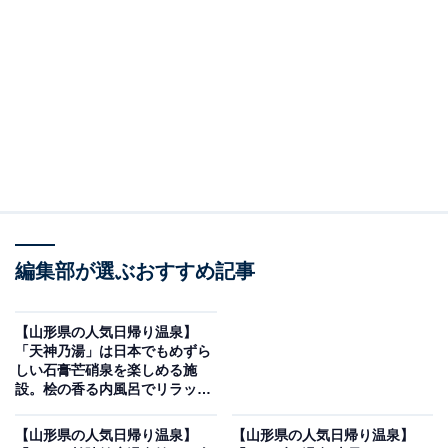
※2026年6月時点で、Googleクチコミが500件以上、平
均評価が3.5超えの銭湯を紹介しています
＞アクセスと料金をチェックする
この記事の執筆者：
All About ニュース編集
部
「All About ニュース」は、ネットの話題から世の中の動きまで、暮
編集部が選ぶおすすめ記事
らしの中にあふれる「なぜ？」「どうして？」を分かりやすく伝え
るAll About発のニュースメディアです。お金や仕事、恋愛、ITに関
...続きを読む
する疑問に対して専門家が分かりやすく回答するほか、エンタメ情
【山形県の人気日帰り温泉】
報やSNSで話題のトピックスを紹介しています。
「天神乃湯」は日本でもめずら
※本記事で紹介している商品の購入やサービスの利用により、売上の一部が
しい石膏芒硝泉を楽しめる施
オールアバウトに還元されることがあります。
設。桧の香る内風呂でリラック
ス
「卯の花温泉 はぎ苑」は伝説に彩られた源泉
【山形県の人気日帰り温泉】
【山形県の人気日帰り温泉】
100%の湯と食の贅を味わう施設