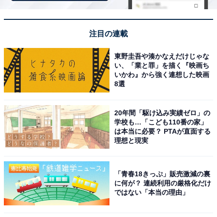
る。
注目の連載
東野圭吾や湊かなえだけじゃな
い、「業と罪」を描く『映画ち
いかわ』から強く連想した映画
楽天トラベルで山形県の施設を見る
8選
20年間「駆け込み実績ゼロ」の
学校も…「こども110番の家」
は本当に必要？ PTAが直面する
理想と現実
「青春18きっぷ」販売激減の裏
に何が？ 連続利用の厳格化だけ
ではない「本当の理由」