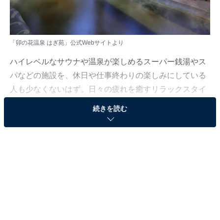
「卯の花温泉 はぎ苑」公式Webサイトより
ハイレベルなサウナや温泉が楽しめるスーパー銭湯やス
パなどの施設を、休日や仕事終わりの楽しみにしている
人も少なくないはず。日々の疲れを癒すリラックスタイ
ムは、何物にも代えがたい時間ですよね。しかし、近年
続きを読む
では高い人気をほこる施設も多く、どこに行けばよいか
迷ってしまう……そんな思いを抱えている人もいるので
はないでしょうか。
そんな人に向けて、All About ニュース編集部が厳選し
た、人気かつ評価の高いサウナやスーパー銭湯の施設を
紹介します。今回紹介するのは、山形県で人気の施設
「卯の花温泉 はぎ苑」です。