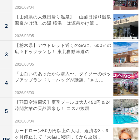
2026/08/04
【山梨県の人気日帰り温泉】「山梨日帰り温泉
源泉かけ流しの湯 桜湯」は源泉かけ流...
2
2026/08/05
【栃木県】アウトレット近くのSAに、600㎡の
広々ドッグランも！ 東北自動車道の...
3
2026/08/05
「面白いのあったから購入〜」ダイソーのポッ
プアップランドリーバッグが話題。“さま...
4
2026/08/03
【羽田空港周辺】夏季プールは大人450円＆24
時間営業の天然温泉も！ コスパ抜群...
5
2026/08/04
カードローン50万円以上の人は、返済を3～6
ヶ月停止して『大幅に減額してから返済...
PR