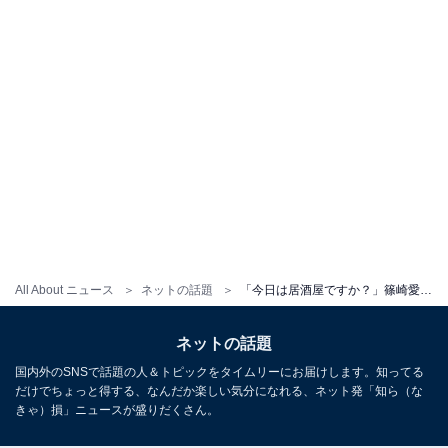
All About ニュース
ネットの話題
「今日は居酒屋ですか？」篠崎愛、プライベートショット公開「めっちゃ可愛いすぎ」「混ざりたいわぁ」
ネットの話題
国内外のSNSで話題の人＆トピックをタイムリーにお届けします。知ってる
だけでちょっと得する、なんだか楽しい気分になれる、ネット発「知ら（な
きゃ）損」ニュースが盛りだくさん。