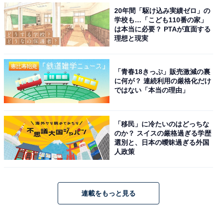
20年間「駆け込み実績ゼロ」の
学校も…「こども110番の家」
は本当に必要？ PTAが直面する
理想と現実
「青春18きっぷ」販売激減の裏
に何が？ 連続利用の厳格化だけ
ではない「本当の理由」
「移民」に冷たいのはどっちな
のか？ スイスの厳格過ぎる学歴
選別と、日本の曖昧過ぎる外国
人政策
連載をもっと見る