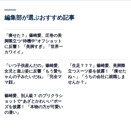
編集部が選ぶおすすめ記事
「痩せた？」篠崎愛、圧巻の美
脚際立つ“待機中”オフショット
に反響！ 「美脚すぎ」「世界一
カワイイ」
「いつ子供産んだの」篠崎愛、
「生足？？？」篠崎愛、美脚際
女児と遊ぶ姿に反響「もう愛ち
立つスーツ姿を披露！ 「痩せた
ゃんの子みたいだね」「完全マ
ね～」「うちの会社に就職しま
マ顔」
せんか？」
篠崎愛、別人級？ のプリクラシ
ョットで“あざとかわいい”ポー
ズを披露！ 「本物の方が可愛い
の凄い」