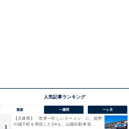
最新
一週間
一ヶ月
【兵庫県】「世界一忙しいラーメン」に、龍野
の城下町を再現したSAも。山陽自動車道...
1