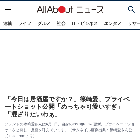
連載
ライフ
グルメ
社会
IT・ビジネス
エンタメ
リサ
「今日は居酒屋ですか？」篠崎愛、プライベ
ートショット公開「めっちゃ可愛いすぎ」
「混ざりたいわぁ」
タレントの篠崎愛さんは6月1日、自身のInstagramを更新。プライベートショ
ットを公開し、反響を呼んでいます。（サムネイル画像出典：篠崎愛さん公
式Instagramより）