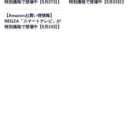
特別価格で登場中【5月27日】
特別価格で登場中【5月23日】
REGZA レグザ テレビ 43Z570L (43インチ / 4K テレビ/倍
速液晶/Dolby Atomos/ダブルチューナー / 2番組同時録画
【Amazonお買い得情報】
/ スマートテレビ / 2022年モデル)
REGZA「スマートテレビ」が
Amazonで見る
特別価格で登場中【5月23日】
REGZAの「43Z570L」は現在40％オフの特別価格・税
込7万8800円販売中です。
この商品のおすすめポイントは？
4K高画質と倍速液晶の搭載により、動きの激しい映像も
滑らかでクリアに楽しめます！ Dolby Atmos対応の立体
音響も魅力で、映画館のような臨場感を自宅で体感でき
ますよ。ダブルチューナー内蔵で2番組同時録画ができ
るため、番組が重なっても安心。ネット動画がサクサク
見られるスマート機能も嬉しいポイントです。