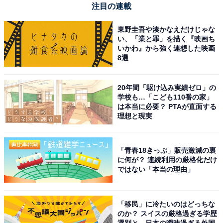
注目の連載
Amazonで見る
東野圭吾や湊かなえだけじゃな
い、「業と罪」を描く『映画ち
いかわ』から強く連想した映画
REGZA「65Z570L」
8選
20年間「駆け込み実績ゼロ」の
学校も…「こども110番の家」
は本当に必要？ PTAが直面する
理想と現実
REGZA レグザ テレビ 65Z570L (65インチ / 4K テレビ/倍
「青春18きっぷ」販売激減の裏
速液晶/Dolby Atomos/ダブルチューナー / 2番組同時録画
に何が？ 連続利用の厳格化だけ
/ スマートテレビ / 2022年モデル)
ではない「本当の理由」
Amazonで見る
「移民」に冷たいのはどっちな
のか？ スイスの厳格過ぎる学歴
REGZA「32S25R」
選別と、日本の曖昧過ぎる外国