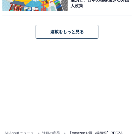
人政策
連載をもっと見る
REGZA レグザ テレビ 32S25R (32インチ / ハイビジョン
テレビ/液晶/クリア音声/ダブルチューナー/裏番組録画 /
2025年モデル)
Amazonで見る
REGZA「75E350R」
All About ニュース
注目の商品
【Amazonお買い得情報】REGZA「スマートテレビ」が特別価格で登場中【6月3日】