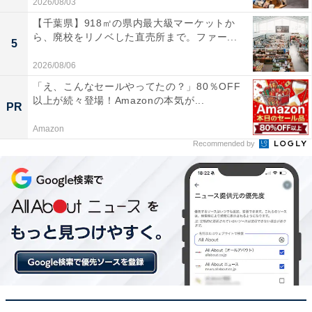
2026/08/03
【千葉県】918㎡の県内最大級マーケットか
ら、廃校をリノベした直売所まで。ファー...
5
2026/08/06
「え、こんなセールやってたの？」80％OFF
以上が続々登場！Amazonの本気が...
PR
【今日チェックしたい】REGZAの人気商品5選
Amazon
Recommended by
REGZA「40V35N」
40インチ / フルハイビジョン/液晶/Airplay/ネット動画対
応 / 2024年モデル