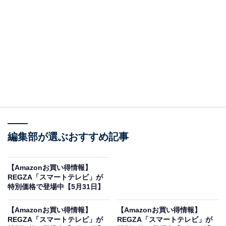
※以下のセール情報は6月3日17時45分現在のものです。
値段の変更、売り切れの場合もあります。
※本記事で紹介している商品の購入やサービスの利用により、売上の一部が
オールアバウトに還元されることがあります。
REGZAの「スマートテレビ」が限定価格に！
40％オフで登場
編集部が選ぶおすすめ記事
【Amazonお買い得情報】
REGZA「スマートテレビ」が
特別価格で登場中【5月31日】
【Amazonお買い得情報】
【Amazonお買い得情報】
REGZA「スマートテレビ」が
REGZA「スマートテレビ」が