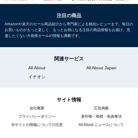
注目の商品
Amazonや楽天のセール商品紹介から専門家による独自レビューまで、毎日の
REGZA レグザ テレビ 75E350R (75インチ / 4K テレビ/液
お買いものがもっと楽しく、もっとお得になる注目の商品情報をお届け。見
晶/クリア音声/ダブルチューナー / AirPlay2対応 / スマー
逃したくない大規模セールの情報も満載です。
トテレビ / 2025年モデル)
Amazonで見る
関連サービス
All About
All About Japan
REGZA「55E350M」
イチオシ
サイト情報
会社概要
広告掲載
プライバシーポリシー
著作権・商標・免責事項
当サイトの情報についての注意
All About ニュースについて
REGZA レグザ テレビ 55E350M (55インチ / 4K テレビ/液
晶/クリア音声/ダブルチューナー/裏番組録画/スマートテレ