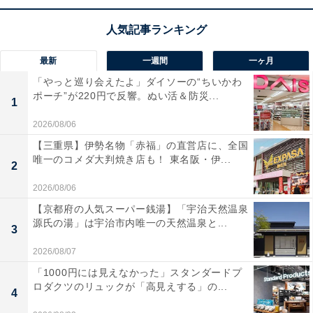
ユーザーからは「画質が綺麗でネット動画も快適」とい
う声があがっています。一方で、「斜めから見ると少し
白っぽく見える」という声も。画質や機能性を重視する
最新
一週間
一ヶ月
人や、テレビで動画配信サービスをたっぷり楽しみたい
「やっと巡り会えたよ」ダイソーの“ちいかわ
人には、おすすめの商品といえそうです。
ポーチ”が220円で反響。ぬい活＆防災...
1
2026/08/06
あわせて読みたい
【三重県】伊勢名物「赤福」の直営店に、全国
【Amazonお買い得情報】Pioneer「車載ス
唯一のコメダ大判焼き店も！ 東名阪・伊...
ピーカー」が特別価格で登場中【4月22日】
2
2026/08/06
【京都府の人気スーパー銭湯】「宇治天然温泉
源氏の湯」は宇治市内唯一の天然温泉と...
3
2026/08/07
「1000円には見えなかった」スタンダードプ
ロダクツのリュックが「高見えする」の...
4