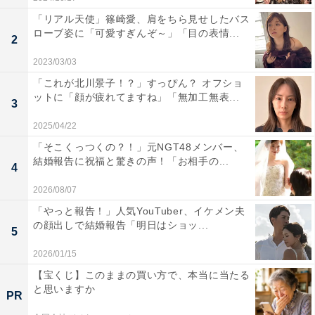
「リアル天使」篠崎愛、肩をちら見せしたバス
ローブ姿に「可愛すぎんぞ～」「目の表情...
2
2023/03/03
「これが北川景子！？」すっぴん？ オフショ
ットに「顔が疲れてますね」「無加工無表...
3
2025/04/22
「そこくっつくの？！」元NGT48メンバー、
結婚報告に祝福と驚きの声！「お相手の...
4
2026/08/07
「やっと報告！」人気YouTuber、イケメン夫
の顔出しで結婚報告「明日はショッ...
5
2026/01/15
【宝くじ】このままの買い方で、本当に当たる
と思いますか
PR