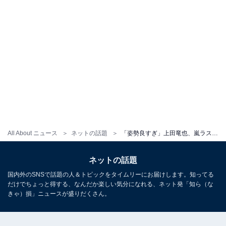
All About ニュース
ネットの話題
「姿勢良すぎ」上田竜也、嵐ラストライブを見つめる姿に反響「ちゃんと背筋伸ばして配信見てる 可愛い」
ネットの話題
国内外のSNSで話題の人＆トピックをタイムリーにお届けします。知ってる
だけでちょっと得する、なんだか楽しい気分になれる、ネット発「知ら（な
きゃ）損」ニュースが盛りだくさん。