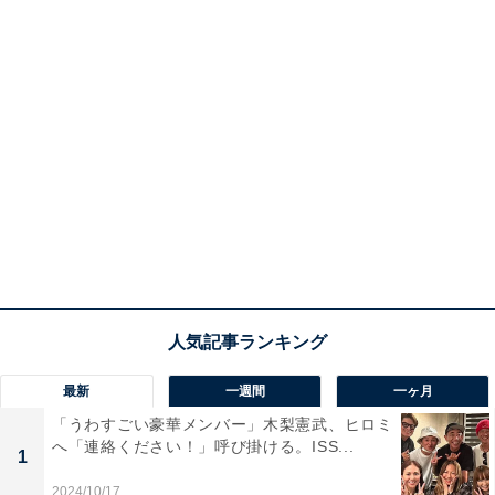
最新
一週間
一ヶ月
「うわすごい豪華メンバー」木梨憲武、ヒロミ
へ「連絡ください！」呼び掛ける。ISS...
1
2024/10/17