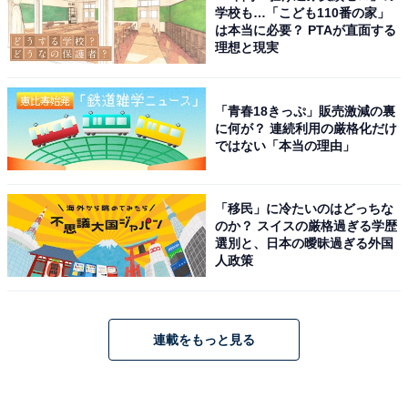
学校も…「こども110番の家」
は本当に必要？ PTAが直面する
理想と現実
「青春18きっぷ」販売激減の裏
に何が？ 連続利用の厳格化だけ
ではない「本当の理由」
「移民」に冷たいのはどっちな
のか？ スイスの厳格過ぎる学歴
選別と、日本の曖昧過ぎる外国
人政策
連載をもっと見る