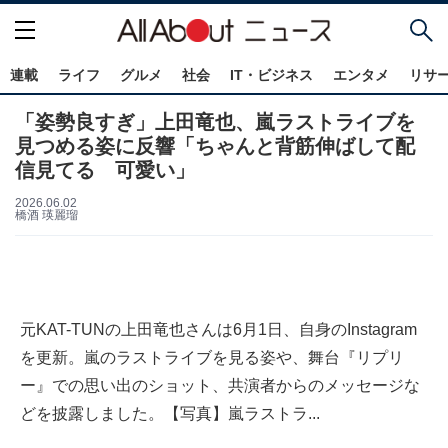
連載
ライフ
グルメ
社会
IT・ビジネス
エンタメ
リサ
「姿勢良すぎ」上田竜也、嵐ラストライブを
見つめる姿に反響「ちゃんと背筋伸ばして配
信見てる 可愛い」
2026.06.02
橋酒 瑛麗瑠
元KAT-TUNの上田竜也さんは6月1日、自身のInstagram
を更新。嵐のラストライブを見る姿や、舞台『リプリ
ー』での思い出のショット、共演者からのメッセージな
どを披露しました。【写真】嵐ラストラ...