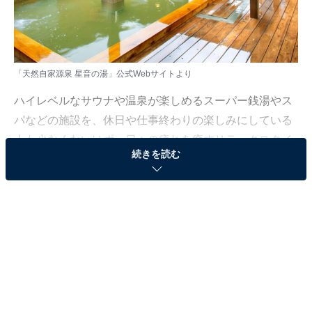
「天然自家源泉 星音の湯」公式Webサイトより
ハイレベルなサウナや温泉が楽しめるスーパー銭湯やス
パなどの施設を、休日や仕事終わりの楽しみにしている
人も少なくないはず。日々の疲れを癒すリラックスタイ
続きを読む
ムは、何物にも代えがたい時間ですよね。しかし、近年
では高い人気をほこる施設も多く、どこに行けばよいか
迷ってしまう……そんな思いを抱えている人もいるので
はないでしょうか。
そんな人に向けて、All About ニュース編集部が厳選し
た、人気かつ評価の高いサウナやスーパー銭湯の施設を
紹介します。今回紹介するのは、埼玉県で人気の施設