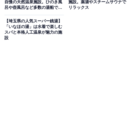
自慢の天然温泉施設。ひのき風
施設。薬湯やスチームサウナで
れた檜露天風呂・岩露天風呂・岩盤浴が揃う日帰
呂や壺風呂など多数の湯船でく
リラックス
り温泉
つろげる
【埼玉県の人気スーパー銭湯】
「いなほの湯」は水着で楽しむ
埼玉県秩父市下吉田に位置する自家源泉の日帰り天然温
スパと本格人工温泉が魅力の施
泉施設。檜の優しい温もりと開放感が自慢の露天風呂
設
「星の森」と、自然を眺めながら入れる岩露天風呂「月
の石」の2種の露天風呂を完備。貸切露天風呂（3室・予
約制）・岩盤浴・大浴場も揃います。レストラン「空
楽」・リラクゼーションルーム「うみ」も充実。長瀞
駅・皆野駅・秩父駅・西武秩父駅からの無料シャトルバ
スも運行しています。
併設されている宿泊施設「星音の宿ばいえる」を見る