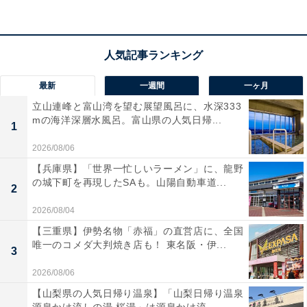
最新
一週間
一ヶ月
立山連峰と富山湾を望む展望風呂に、水深333
mの海洋深層水風呂。富山県の人気日帰...
1
2026/08/06
【兵庫県】「世界一忙しいラーメン」に、龍野
の城下町を再現したSAも。山陽自動車道...
2
2026/08/04
「天然自家源泉 星音の湯」の口コミは？
【三重県】伊勢名物「赤福」の直営店に、全国
唯一のコメダ大判焼き店も！ 東名阪・伊...
3
「天然自家源泉 星音の湯」には以下のような口コミが寄
2026/08/06
せられています。
【山梨県の人気日帰り温泉】「山梨日帰り温泉