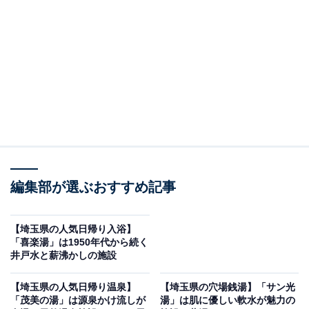
「天然自家源泉 星音の湯」です。
※2026年5月時点で、Googleクチコミが500件以上、平
均評価が4.0超えの銭湯を紹介しています
＞アクセスと料金をチェックする
この記事の執筆者：
All About ニュース編集
部
編集部が選ぶおすすめ記事
「All About ニュース」は、ネットの話題から世の中の動きまで、暮
らしの中にあふれる「なぜ？」「どうして？」を分かりやすく伝え
るAll About発のニュースメディアです。お金や仕事、恋愛、ITに関
...続きを読む
【埼玉県の人気日帰り入浴】
する疑問に対して専門家が分かりやすく回答するほか、エンタメ情
「喜楽湯」は1950年代から続く
報やSNSで話題のトピックスを紹介しています。
井戸水と薪沸かしの施設
※本記事で紹介している商品の購入やサービスの利用により、売上の一部が
オールアバウトに還元されることがあります。
【埼玉県の人気日帰り温泉】
【埼玉県の穴場銭湯】「サン光
「天然自家源泉 星音の湯」は秩父の大自然に囲ま
「茂美の湯」は源泉かけ流しが
湯」は肌に優しい軟水が魅力の