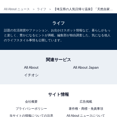
All About ニュース
ライフ
【埼玉県の人気日帰り温泉】「天然自家源泉 星音の湯」は秩父の自然に囲まれた檜露天風呂と岩盤浴が自慢の施設
1
2
ライフ
話題の生活雑貨やファッション、お出かけスポット情報など、暮らしがもっ
と楽しく、豊かになるヒントが満載。編集部が独自調査した、気になる他人
のライフスタイル事情も公開しています。
関連サービス
All About
All About Japan
イチオシ
サイト情報
会社概要
広告掲載
プライバシーポリシー
著作権・商標・免責事項
当サイトの情報についての注意
All About ニュースについて