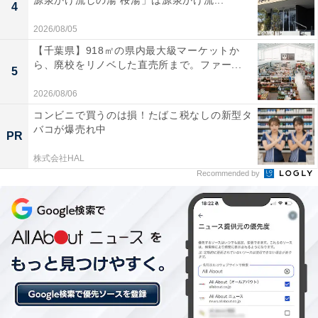
源泉かけ流しの湯 桜湯」は源泉かけ流...
4
檜露天風呂「星の森」は木の香りが心地よく、秩父
2026/08/05
の自然の中でゆっくりと浸かれました。お湯もやわ
【千葉県】918㎡の県内最大級マーケットか
らかくてお肌がしっとりとなり、日頃の疲れがすっ
ら、廃校をリノベした直売所まで。ファー...
5
かり癒されました。
2026/08/06
コンビニで買うのは損！たばこ税なしの新型タ
バコが爆売れ中
岩盤浴は追加300円でマイナスイオンたっぷりの鉱
PR
石の上に横になれて、全身からじわじわと汗が出て
株式会社HAL
Recommended by
きてデトックス感がありました。大浴場との組み合
わせで大満足でした。
秩父駅や西武秩父駅からの無料シャトルバスがある
ので車なしで気軽に来られます。レストランの秩父
産食材を使ったメニューも美味しく、一日ゆっくり