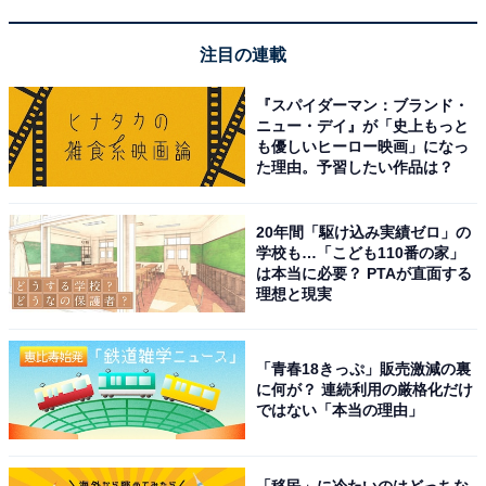
と過ごせる施設です。
注目の連載
『スパイダーマン：ブランド・
ニュー・デイ』が「史上もっと
も優しいヒーロー映画」になっ
た理由。予習したい作品は？
楽天トラベルで埼玉県の施設を見る
20年間「駆け込み実績ゼロ」の
学校も…「こども110番の家」
は本当に必要？ PTAが直面する
理想と現実
「天然自家源泉 星音の湯」のアク
次ページ
セスや料金情報も見る
「青春18きっぷ」販売激減の裏
に何が？ 連続利用の厳格化だけ
ではない「本当の理由」
「移民」に冷たいのはどっちな