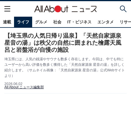
連載
ライフ
グルメ
社会
IT・ビジネス
エンタメ
リサ
【埼玉県の人気日帰り温泉】「天然自家源泉
星音の湯」は秩父の自然に囲まれた檜露天風
呂と岩盤浴が自慢の施設
埼玉県には、人気の銭湯やサウナも数多く存在します。今回は、中でも特に
ユーザーから高い評価を数多く獲得した「天然自家源泉 星音の湯」を詳しく
紹介します。（サムネイル画像：「天然自家源泉 星音の湯」公式Webサイト
より）
2026.06.02
All About ニュース編集部