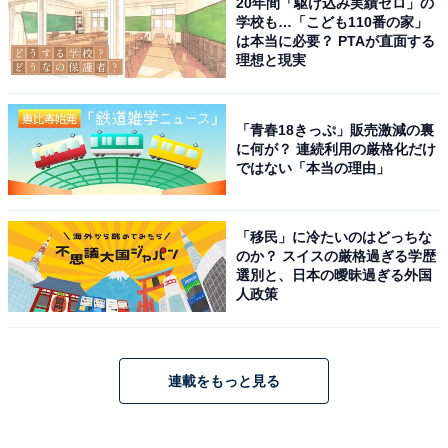
20年間「駆け込み実績ゼロ」の
学校も…「こども110番の家」
は本当に必要？ PTAが直面する
理想と現実
「青春18きっぷ」販売激減の裏
に何が？ 連続利用の厳格化だけ
ではない「本当の理由」
「移民」に冷たいのはどっちな
のか？ スイスの厳格過ぎる学歴
選別と、日本の曖昧過ぎる外国
人政策
連載をもっと見る