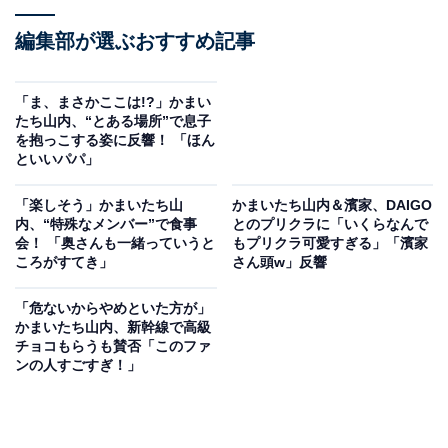
編集部が選ぶおすすめ記事
「ま、まさかここは!?」かまい
たち山内、“とある場所”で息子
を抱っこする姿に反響！ 「ほん
といいパパ」
「楽しそう」かまいたち山
かまいたち山内＆濱家、DAIGO
内、“特殊なメンバー”で食事
とのプリクラに「いくらなんで
会！ 「奥さんも一緒っていうと
もプリクラ可愛すぎる」「濱家
ころがすてき」
さん頭w」反響
「危ないからやめといた方が」
かまいたち山内、新幹線で高級
チョコもらうも賛否「このファ
ンの人すごすぎ！」