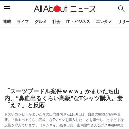
連載
ライフ
グルメ
社会
IT・ビジネス
エンタメ
リサ
「スーツプードル案件ｗｗｗ」かまいたち山
内、“鼻血出るくらい高級”なTシャツ購入。妻
「え？」と反応
お笑いコンビ・かまいたちの山内健司さんは6月1日、自身のInstagramを更
新。「鼻血出るくらい高級」なTシャツを購入したことを報告し、さまざまな
反響を呼んでいます。（サムネイル画像出典：山内健司さん公式Instagramよ