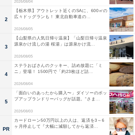
2026/08/04
【栃木県】アウトレット近くのSAに、600㎡の
広々ドッグランも！ 東北自動車道の...
2
2026/08/05
【山梨県の人気日帰り温泉】「山梨日帰り温泉
源泉かけ流しの湯 桜湯」は源泉かけ流...
3
2026/08/05
ステラおばさんのクッキー、詰め放題に「ミ
ニ」登場！ 1500円で「約23枚ほど詰...
4
2026/08/04
「面白いのあったから購入〜」ダイソーのポッ
プアップランドリーバッグが話題。“さま...
5
2026/08/03
カードローン50万円以上の人は、返済を3～6
ヶ月停止して『大幅に減額してから返済...
PR