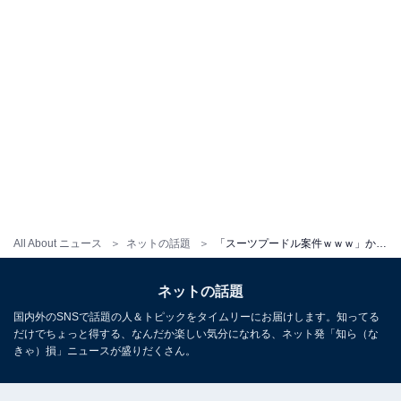
All About ニュース
ネットの話題
「スーツプードル案件ｗｗｗ」かまいたち山内、“鼻血出るくらい高級”なTシャツ購入。妻「え？」と反応
ネットの話題
国内外のSNSで話題の人＆トピックをタイムリーにお届けします。知ってる
だけでちょっと得する、なんだか楽しい気分になれる、ネット発「知ら（な
きゃ）損」ニュースが盛りだくさん。