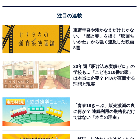
「龍神温泉 下御殿」は日本三美人の湯と畳敷きの
注目の連載
名湯を堪能できる宿
東野圭吾や湊かなえだけじゃな
い、「業と罪」を描く『映画ち
いかわ』から強く連想した映画
8選
20年間「駆け込み実績ゼロ」の
学校も…「こども110番の家」
は本当に必要？ PTAが直面する
理想と現実
「青春18きっぷ」販売激減の裏
に何が？ 連続利用の厳格化だけ
ではない「本当の理由」
龍神温泉 下御殿（画像：「龍神温泉 下御殿」公式Webサイトより）
「移民」に冷たいのはどっちな