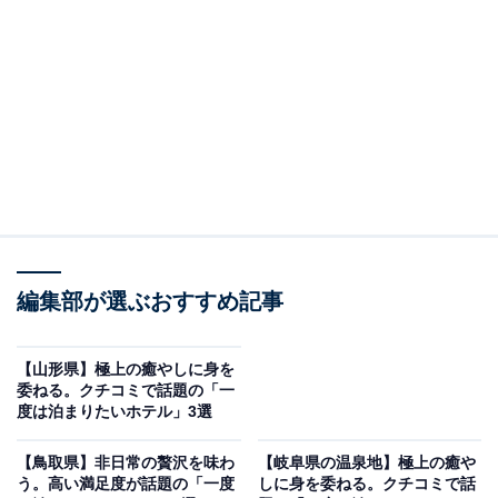
「インフィニート ホテル＆スパ 南紀白浜」は空と
海が一体となる絶景温泉が魅力
編集部が選ぶおすすめ記事
【山形県】極上の癒やしに身を
委ねる。クチコミで話題の「一
度は泊まりたいホテル」3選
【鳥取県】非日常の贅沢を味わ
【岐阜県の温泉地】極上の癒や
インフィニート ホテル＆スパ 南紀白浜（画像：「インフィニート ホテル＆
スパ 南紀白浜」公式Webサイトより）
う。高い満足度が話題の「一度
しに身を委ねる。クチコミで話