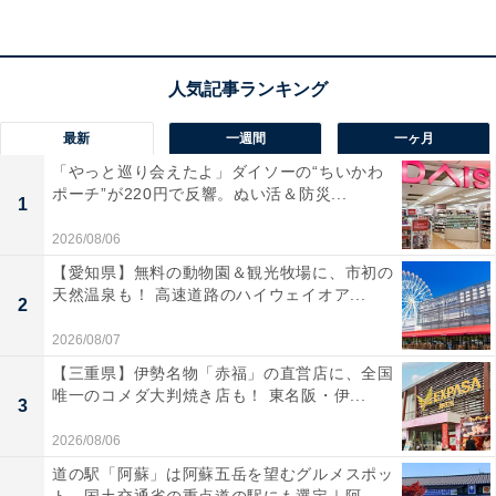
アクセス
所在地：和歌山県西牟婁郡白浜町2018番地
交通手段：南紀白浜空港より車で約5分／JR白浜駅・空
最新
一週間
一ヶ月
港より無料送迎バスあり（要予約）
「やっと巡り会えたよ」ダイソーの“ちいかわ
ポーチ”が220円で反響。ぬい活＆防災...
料金
1
2026/08/06
大人1名（参考価格）：2万5850円
【愛知県】無料の動物園＆観光牧場に、市初の
※料金は公式Webサイト参考価格
天然温泉も！ 高速道路のハイウェイオア...
※プラン・部屋により価格は変動します
2
2026/08/07
チェックイン・チェックアウト
【三重県】伊勢名物「赤福」の直営店に、全国
唯一のコメダ大判焼き店も！ 東名阪・伊...
チェックイン：15:00
3
チェックアウト：11:00
2026/08/06
※プランにより時間が異なる可能性があります
道の駅「阿蘇」は阿蘇五岳を望むグルメスポッ