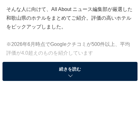
そんな人に向けて、All About ニュース編集部が厳選した
和歌山県のホテルをまとめてご紹介。評価の高いホテル
をピックアップしました。
※2026年6月時点でGoogleクチコミが500件以上、平均
評価が4.0超えのものを紹介しています
続きを読む
この記事の執筆者：
All About ニュース お買
いもの部
Amazonのセール商品から売れ筋ランキングまで、毎日のお買いも
のがもっと楽しく、もっとお得になる情報をお届け。編集部員によ
る独自レビューなど、ここでしか手に入らない情報も満載です。
...続きを読む
※本記事で紹介している商品の購入やサービスの利用により、売上の一部が
オールアバウトに還元されることがあります。