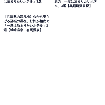
は泊まりたいホテル」3選
題の「一度は泊まりたいホテ
「インフィニート ホテル＆スパ 南紀白浜」は白浜の高台
ル」3選【奥飛騨温泉郷】
に位置し、由緒ある源泉「行幸の湯」を引く洋風リゾー
【兵庫県の温泉地】心から安ら
トホテルです。大浴場「海」「空」や展望風呂「昴」か
げる至福の滞在。好評が相次ぐ
らは、海と空が繋がるような絶景を堪能できます。食事
「一度は泊まりたいホテル」3
選【城崎温泉・有馬温泉】
は本格イタリアン「ガーデンレストラン ジョヴァンニ」
や和懐石「凪」を用意。洗練された空間で贅沢な休日を
過ごせます。
楽天トラベルでホテルを見る