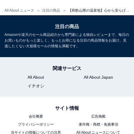
All About ニュース
注目の商品
【和歌山県の温泉地】心から安らげる至福の滞在。好評が相次ぐ「一度は泊まりたいホテル」3選【白浜温泉・龍神温泉】
アクセス
注目の商品
所在地：和歌山県田辺市龍神村龍神38
Amazonや楽天のセール商品紹介から専門家による独自レビューまで、毎日の
交通手段：紀伊田辺駅から龍神バスにて約80分／湯浅御
お買いものがもっと楽しく、もっとお得になる注目の商品情報をお届け。見
逃したくない大規模セールの情報も満載です。
坊道路阪和自動車道「南紀田辺IC」より車で約48km
料金
関連サービス
大人1名（参考価格）：23,320円
All About
All About Japan
※料金は公式Webサイト参考価格
イチオシ
※プラン・部屋により価格は変動します
チェックイン・チェックアウト
サイト情報
会社概要
広告掲載
チェックイン：15:00
プライバシーポリシー
著作権・商標・免責事項
チェックアウト：10:00
当サイトの情報についての注意
All About ニュースについて