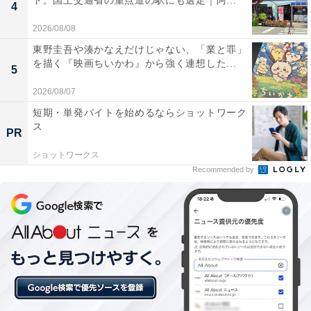
ト。国土交通省の重点道の駅にも選定｜阿...
4
あわせて読みたい
2026/08/08
【白浜温泉の人気ホテル】「インフィニート
東野圭吾や湊かなえだけじゃない、「業と罪」
ホテル＆スパ 南紀白浜」は空と海が一体とな
を描く『映画ちいかわ』から強く連想した...
る絶景温泉が魅力
5
2026/08/07
短期・単発バイトを始めるならショットワーク
ス
PR
ショットワークス
Recommended by