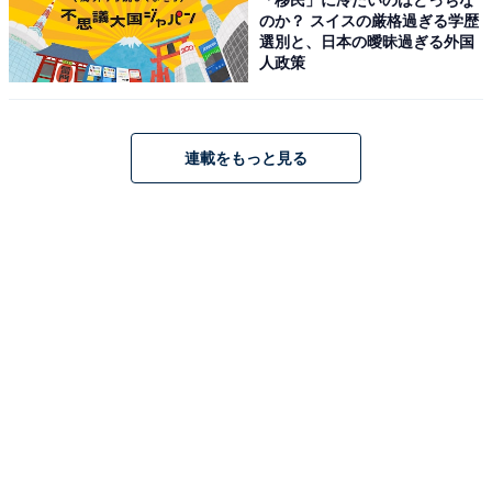
のか？ スイスの厳格過ぎる学歴
寛栄16年創業、日本三美人の湯で知られる温泉を楽しめ
選別と、日本の曖昧過ぎる外国
る「龍神温泉 下御殿」。日高川のせせらぎを望む「混浴
人政策
露天風呂」や、全国的にも珍しい畳敷きと木の香豊かな
「内湯(檜風呂･御座敷風呂)」など、多彩な湯船で名湯を
堪能できます。食事は熊野牛や鹿肉、山菜料理のほか、
連載をもっと見る
鮎など地元の幸を活かした「季節の膳」が好評。和室は
すべて清流に面しており、静寂の中で四季折々の風情を
感じる非日常を味わえます。
楽天トラベルでホテルを見る