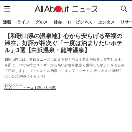
連載
ライフ
グルメ
社会
IT・ビジネス
エンタメ
リサ
【和歌山県の温泉地】心から安らげる至福の
滞在。好評が相次ぐ「一度は泊まりたいホテ
ル」3選【白浜温泉・龍神温泉】
和歌山県には、多様なニーズに応える魅力的なホテルが数多く存在します。
今回は、中でも特にユーザーから高い評価を数多く獲得したホテルをまとめ
て紹介します。（サムネイル画像：「インフィニート ホテル＆スパ 南紀白
浜」公式Webサイトより）
2026.06.05
All About ニュース お買いもの部