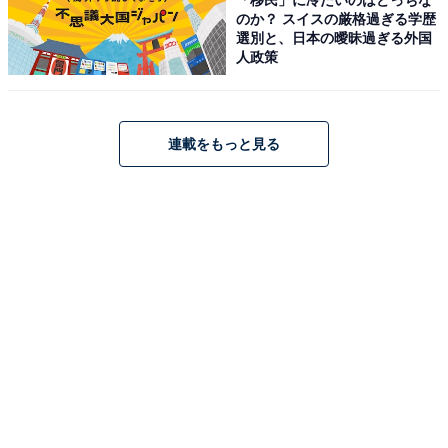
のか？ スイスの厳格過ぎる学歴
いわき湯本温泉 ときわの宿 浜とく（画像：「いわき湯本温泉 ときわの宿 浜
とく」公式Webサイトより）
選別と、日本の曖昧過ぎる外国
人政策
「いわき湯本温泉 ときわの宿 浜とく」は、1000坪もの
広大な敷地を誇るスパゾーン「湯めみの庭」が自慢の宿
です。18金を使用した「伝説の黄金風呂」や「大岩くり
連載をもっと見る
抜き風呂」など、バラエティ豊かな湯船で湯巡りを満喫
できます。夕食は「常磐もの」の新鮮な魚介や山の恵み
など、福島の旬を味わえる会席料理が好評です。
楽天トラベルでホテルを見る