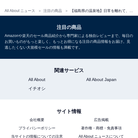
All About ニュース
注目の商品
【福島県の温泉地】日常を離れて、特別なひとときを。多くのゲストが絶賛する「一度は泊まりたいホテル」3選【飯坂温泉・いわき湯本温泉・岳温泉】
アクセス
注目の商品
所在地：福島県いわき市常磐藤原町蕨平32
Amazonや楽天のセール商品紹介から専門家による独自レビューまで、毎日の
交通手段：常磐自動車道いわき湯本ICより約3分／JR常
お買いものがもっと楽しく、もっとお得になる注目の商品情報をお届け。見
磐線湯本駅よりタクシーで約10分／湯本駅よりスパリゾ
逃したくない大規模セールの情報も満載です。
ートハワイアンズ行きバスで15分
関連サービス
料金
All About
All About Japan
大人1名（参考価格）：1万4300円
イチオシ
※料金は公式Webサイト参考価格
※プラン・部屋により価格は変動します
サイト情報
チェックイン・チェックアウト
会社概要
広告掲載
チェックイン：15:00
プライバシーポリシー
著作権・商標・免責事項
当サイトの情報についての注意
All About ニュースについて
チェックアウト：10:00