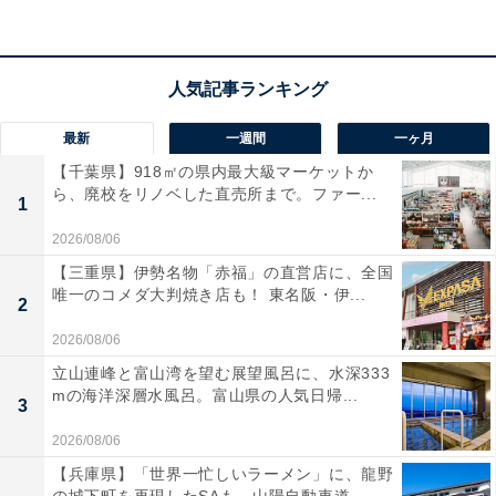
アクセス
所在地：福島県福島市飯坂町湯野字新湯6
最新
一週間
一ヶ月
交通手段：東北自動車道 福島飯坂ICより車で12分／福島
【千葉県】918㎡の県内最大級マーケットか
ら、廃校をリノベした直売所まで。ファー...
交通飯坂線 飯坂温泉駅より車で5分（送迎有）
1
2026/08/06
料金
【三重県】伊勢名物「赤福」の直営店に、全国
唯一のコメダ大判焼き店も！ 東名阪・伊...
大人1名（参考価格）：1万5950円
2
※料金は公式Webサイト参考価格
2026/08/06
※プラン・部屋により価格は変動します
立山連峰と富山湾を望む展望風呂に、水深333
mの海洋深層水風呂。富山県の人気日帰...
3
チェックイン・チェックアウト
2026/08/06
チェックイン：15:00
【兵庫県】「世界一忙しいラーメン」に、龍野
チェックアウト：10:00