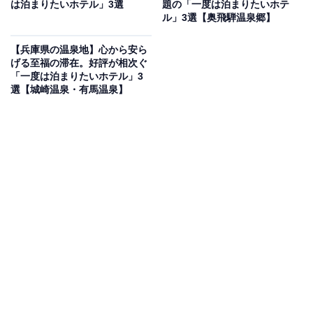
は泊まりたいホテル」3選
題の「一度は泊まりたいホテ
奥飯坂 穴原温泉 匠のこころ 吉川屋（画像：「奥飯坂 穴原温泉 匠のこころ
ル」3選【奥飛騨温泉郷】
吉川屋」公式Webサイトより）
【兵庫県の温泉地】心から安ら
摺上川の渓谷美を望む「奥飯坂 穴原温泉 匠のこころ 吉
げる至福の滞在。好評が相次ぐ
川屋」は、180余年の歴史を誇る老舗宿です。自家源泉
「一度は泊まりたいホテル」3
選【城崎温泉・有馬温泉】
から湧き出る「美肌の湯」を、片倉山の四季を愛でる露
天風呂「かもしかの湯」や広大な大浴場で堪能できま
す。食事は「せせらぎの杜ダイニング燈花」などで、黒
毛和牛や新鮮な鮑など、東北の豊かな恵みを一皿ごとに
美しく表現した会席料理を味わえるのが魅力です。
楽天トラベルでホテルを見る