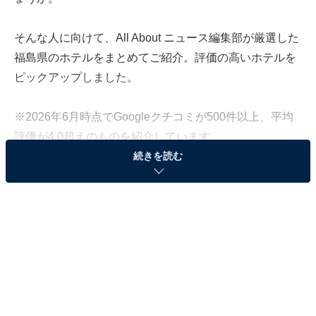
そんな人に向けて、All About ニュース編集部が厳選した
福島県のホテルをまとめてご紹介。評価の高いホテルを
ピックアップしました。
※2026年6月時点でGoogleクチコミが500件以上、平均
評価が4.0超えのものを紹介しています
続きを読む
この記事の執筆者：
All About ニュース お買
いもの部
Amazonのセール商品から売れ筋ランキングまで、毎日のお買いも
のがもっと楽しく、もっとお得になる情報をお届け。編集部員によ
る独自レビューなど、ここでしか手に入らない情報も満載です。
...続きを読む
※本記事で紹介している商品の購入やサービスの利用により、売上の一部が
オールアバウトに還元されることがあります。