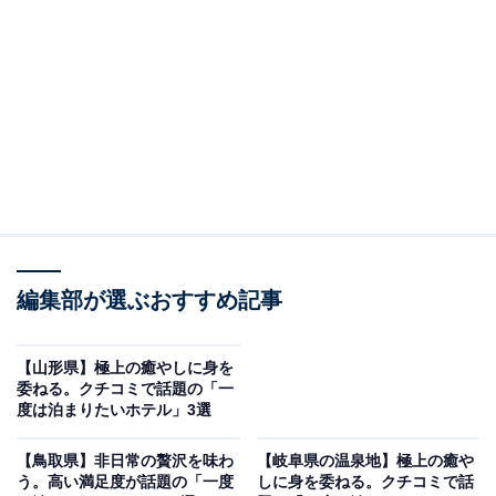
「奥飯坂 穴原温泉 匠のこころ 吉川屋」は摺上川
の絶景と自家源泉の美肌の湯、東北の旬が彩る美
食の宿
編集部が選ぶおすすめ記事
【山形県】極上の癒やしに身を
委ねる。クチコミで話題の「一
度は泊まりたいホテル」3選
【鳥取県】非日常の贅沢を味わ
【岐阜県の温泉地】極上の癒や
う。高い満足度が話題の「一度
しに身を委ねる。クチコミで話