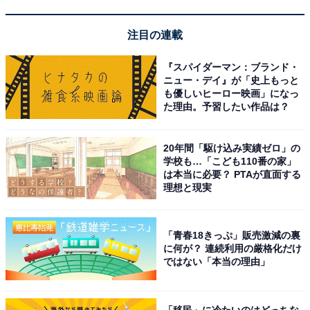
注目の連載
「いわき湯本温泉 ときわの宿 浜とく」は1000坪
もの広大な露天風呂が魅力
『スパイダーマン：ブランド・
ニュー・デイ』が「史上もっと
も優しいヒーロー映画」になっ
た理由。予習したい作品は？
20年間「駆け込み実績ゼロ」の
学校も…「こども110番の家」
は本当に必要？ PTAが直面する
理想と現実
「青春18きっぷ」販売激減の裏
に何が？ 連続利用の厳格化だけ
ではない「本当の理由」
「移民」に冷たいのはどっちな