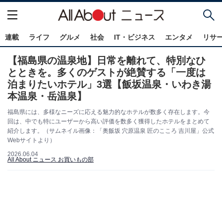
連載
ライフ
グルメ
社会
IT・ビジネス
エンタメ
リサ
【福島県の温泉地】日常を離れて、特別なひ
とときを。多くのゲストが絶賛する「一度は
泊まりたいホテル」3選【飯坂温泉・いわき湯
本温泉・岳温泉】
福島県には、多様なニーズに応える魅力的なホテルが数多く存在します。今
回は、中でも特にユーザーから高い評価を数多く獲得したホテルをまとめて
紹介します。（サムネイル画像：「奥飯坂 穴原温泉 匠のこころ 吉川屋」公式
Webサイトより）
2026.06.04
All About ニュース お買いもの部