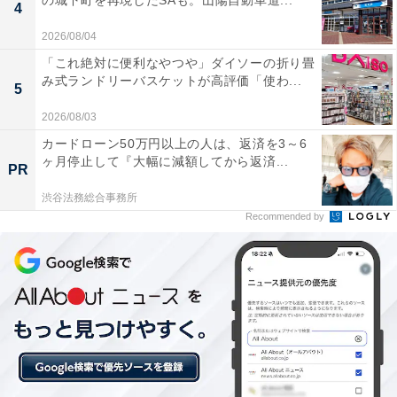
の城下町を再現したSAも。山陽自動車道...
4
※プランにより時間が異なる可能性があります
2026/08/04
「これ絶対に便利なやつや」ダイソーの折り畳
あわせて読みたい
み式ランドリーバスケットが高評価「使わ...
5
【飯坂温泉の人気ホテル】「奥飯坂 穴原温泉
匠のこころ 吉川屋」が選ばれる理由
2026/08/03
カードローン50万円以上の人は、返済を3～6
ヶ月停止して『大幅に減額してから返済...
PR
渋谷法務総合事務所
Recommended by