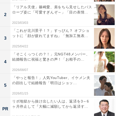
「リアル天使」篠崎愛、肩をちら見せしたバス
ローブ姿に「可愛すぎんぞ～」「目の表情...
2
2023/03/03
「これが北川景子！？」すっぴん？ オフショ
ットに「顔が疲れてますね」「無加工無表...
3
2025/04/22
「そこくっつくの？！」元NGT48メンバー、
結婚報告に祝福と驚きの声！「お相手の...
4
2026/08/07
「やっと報告！」人気YouTuber、イケメン夫
の顔出しで結婚報告「明日はショッ...
5
2026/01/15
リボ地獄から抜け出したい人は、返済を3～6
ヶ月停止して『大幅に減額してから返済す...
PR