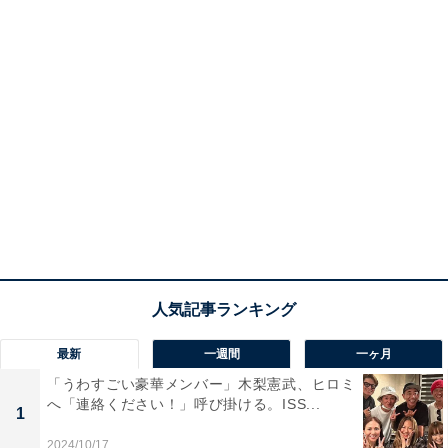
最新
一週間
一ヶ月
「うわすごい豪華メンバー」木梨憲武、ヒロミ
へ「連絡ください！」呼び掛ける。ISS...
1
2024/10/17