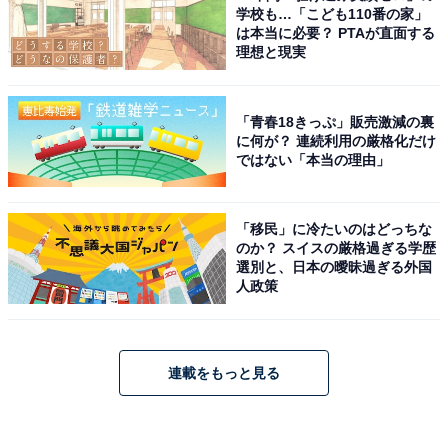
学校も…「こども110番の家」
は本当に必要？ PTAが直面する
理想と現実
「青春18きっぷ」販売激減の裏
に何が？ 連続利用の厳格化だけ
ではない「本当の理由」
「移民」に冷たいのはどっちな
のか？ スイスの厳格過ぎる学歴
選別と、日本の曖昧過ぎる外国
人政策
連載をもっと見る