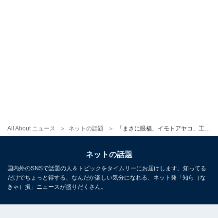
All About ニュース
ネットの話題
「まさに眼福」イモトアヤコ、工藤静香らとの美女ショットに反響！ 「豪華」「本当に仲良しなんですね」
ネットの話題
国内外のSNSで話題の人＆トピックをタイムリーにお届けします。知ってる
だけでちょっと得する、なんだか楽しい気分になれる、ネット発「知ら（な
きゃ）損」ニュースが盛りだくさん。