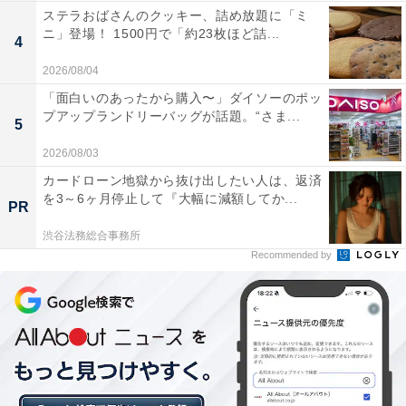
ステラおばさんのクッキー、詰め放題に「ミ
ニ」登場！ 1500円で「約23枚ほど詰...
4
2026/08/04
「面白いのあったから購入〜」ダイソーのポッ
プアップランドリーバッグが話題。“さま...
5
2026/08/03
カードローン地獄から抜け出したい人は、返済
を3～6ヶ月停止して『大幅に減額してか...
PR
渋谷法務総合事務所
Recommended by