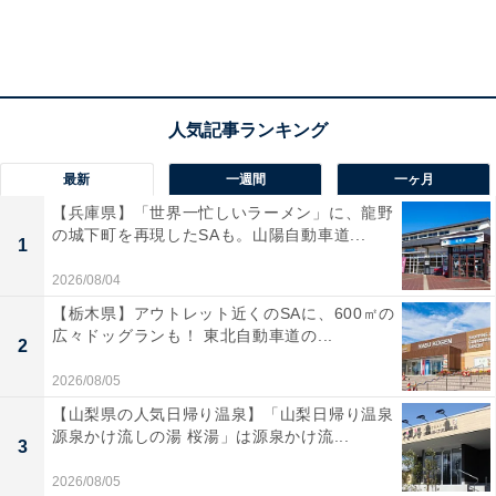
最新
一週間
一ヶ月
【兵庫県】「世界一忙しいラーメン」に、龍野
の城下町を再現したSAも。山陽自動車道...
1
2026/08/04
【栃木県】アウトレット近くのSAに、600㎡の
広々ドッグランも！ 東北自動車道の...
2
2026/08/05
【山梨県の人気日帰り温泉】「山梨日帰り温泉
源泉かけ流しの湯 桜湯」は源泉かけ流...
3
2026/08/05