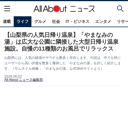
連載
ライフ
グルメ
社会
IT・ビジネス
エンタメ
リサ
【山梨県の人気日帰り温泉】「やまなみの
湯」は広大な公園に隣接した大型日帰り温泉
施設。自慢の11種類のお風呂でリラックス
山梨県には、人気の銭湯やサウナも数多く存在します。今回は、中でも特に
ユーザーから高い評価を数多く獲得した「やまなみの湯」を詳しく紹介しま
す。（サムネイル画像：「やまなみの湯」公式Webサイトより）
2026.06.02
All About ニュース編集部