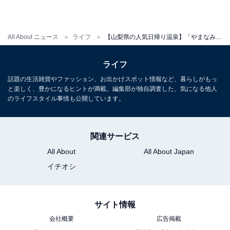
All About ニュース
ライフ
【山梨県の人気日帰り温泉】「やまなみの湯」は広大な公園に隣接した大型日帰り温泉施設。自慢の11種類のお風呂でリラックス
ライフ
話題の生活雑貨やファッション、お出かけスポット情報など、暮らしがもっ
と楽しく、豊かになるヒントが満載。編集部が独自調査した、気になる他人
のライフスタイル事情も公開しています。
関連サービス
All About
All About Japan
イチオシ
サイト情報
会社概要
広告掲載