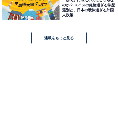
温泉山荘だいこんの花（画像：「温泉山荘だいこんの花」公式Webサイト
のか？ スイスの厳格過ぎる学歴
より）
選別と、日本の曖昧過ぎる外国
人政策
「温泉山荘だいこんの花」は、蔵王の麓、約1万坪の自
然林に佇む全18室離れの宿です。自家源泉かけ流しの露
天風呂や大風呂では、森と一体となる贅沢な湯浴みを楽
連載をもっと見る
しめます。お食事は自家菜園や地元の採れたて野菜が主
役の料理をダイニング「コの字」で堪能。自然の息吹を
感じる静寂な空間が魅力です。
楽天トラベルでホテルを見る