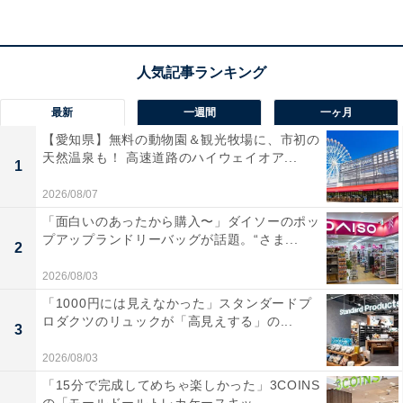
アクセス
所在地：宮城県仙台市太白区秋保町湯元字除33-1
交通手段：JR仙台駅から車で約30分／宮城交通バス
最新
一週間
一ヶ月
「磊々峡」下車徒歩3分／仙台南ICより車で約15分／仙
【愛知県】無料の動物園＆観光牧場に、市初の
台駅から無料送迎バスあり（要予約）
天然温泉も！ 高速道路のハイウェイオア...
1
料金
2026/08/07
「面白いのあったから購入〜」ダイソーのポッ
大人1名（参考価格）：1万2480円
プアップランドリーバッグが話題。“さま...
※料金は公式Webサイト参考価格
2
※プラン・部屋により価格は変動します
2026/08/03
「1000円には見えなかった」スタンダードプ
チェックイン・チェックアウト
ロダクツのリュックが「高見えする」の...
3
チェックイン：15:00
2026/08/03
チェックアウト：11:00
「15分で完成してめちゃ楽しかった」3COINS