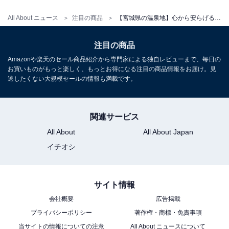
All About ニュース
注目の商品
【宮城県の温泉地】心から安らげる至福の滞在。好評が相次ぐ「一度は泊まりたいホテル」3選【秋保温泉・遠刈田温泉】
アクセス
注目の商品
所在地：宮城県刈田郡蔵王町遠刈田温泉北山21-7
Amazonや楽天のセール商品紹介から専門家による独自レビューまで、毎日の
交通手段：東北自動車道 白石ICより約30分／仙台空港よ
お買いものがもっと楽しく、もっとお得になる注目の商品情報をお届け。見
り車で約1時間
逃したくない大規模セールの情報も満載です。
大人1名（参考価格）：5万5170円
※料金は公式Webサイト参考価格
関連サービス
※プラン・部屋により価格は変動します
All About
All About Japan
イチオシ
チェックイン・チェックアウト
チェックイン：15:00
サイト情報
チェックアウト：11:00
会社概要
広告掲載
※プランにより時間が異なる可能性があります
プライバシーポリシー
著作権・商標・免責事項
あわせて読みたい
当サイトの情報についての注意
All About ニュースについて