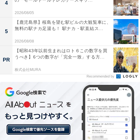
の「モールドールトレカケースキッ...
※プランにより時間が異なる可能性があります
4
2026/08/05
あわせて読みたい
【鹿児島県】桜島を望む駅ビルの大観覧車に、
【秋保温泉の人気ホテル】「仙台 秋保温泉
無料の駅ナカ足湯も！ 駅ナカ・駅直結ス...
5
華乃湯」は自家源泉の湯めぐりと美食を楽し
む宿
2026/08/08
【昭和43年以前生まれはロト６この数字を買
うべき】6つの数字が「完全一致」する方...
PR
株式会社MURA
Recommended by