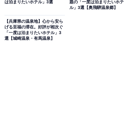
は泊まりたいホテル」3選
題の「一度は泊まりたいホテ
「仙台 秋保温泉 華乃湯」は、名取川の清流を望むロケー
ル」3選【奥飛騨温泉郷】
ションで「自然・美と健康・美食」を堪能できる宿で
【兵庫県の温泉地】心から安ら
す。自慢の温泉は、湯量豊富な自家源泉を使用した「川
げる至福の滞在。好評が相次ぐ
沿い露天風呂」や「山沿い露天風呂」など館内での湯め
「一度は泊まりたいホテル」3
選【城崎温泉・有馬温泉】
ぐりが可能。食事は、新鮮な食材を活かした「創作・和
イタリアンビュッフェ」を会場「万華鏡」などで楽しめ
ます。
楽天トラベルでホテルを見る