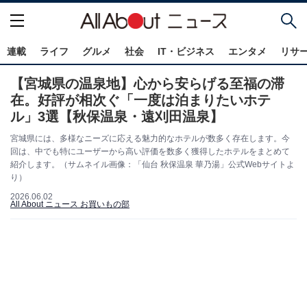
連載
ライフ
グルメ
社会
IT・ビジネス
エンタメ
リサ
【宮城県の温泉地】心から安らげる至福の滞
在。好評が相次ぐ「一度は泊まりたいホテ
ル」3選【秋保温泉・遠刈田温泉】
宮城県には、多様なニーズに応える魅力的なホテルが数多く存在します。今
回は、中でも特にユーザーから高い評価を数多く獲得したホテルをまとめて
紹介します。（サムネイル画像：「仙台 秋保温泉 華乃湯」公式Webサイトよ
り）
2026.06.02
All About ニュース お買いもの部