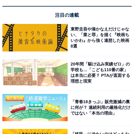
注目の連載
「温泉山荘だいこんの花」は自家源泉かけ流しの
露天風呂付離れが魅力
東野圭吾や湊かなえだけじゃな
い、「業と罪」を描く『映画ち
いかわ』から強く連想した映画
8選
20年間「駆け込み実績ゼロ」の
学校も…「こども110番の家」
は本当に必要？ PTAが直面する
理想と現実
「青春18きっぷ」販売激減の裏
に何が？ 連続利用の厳格化だけ
ではない「本当の理由」
「移民」に冷たいのはどっちな