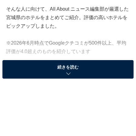
そんな人に向けて、All About ニュース編集部が厳選した
宮城県のホテルをまとめてご紹介。評価の高いホテルを
ピックアップしました。
※2026年6月時点でGoogleクチコミが500件以上、平均
評価が4.0超えのものを紹介しています
続きを読む
この記事の執筆者：
All About ニュース お買
いもの部
Amazonのセール商品から売れ筋ランキングまで、毎日のお買いも
のがもっと楽しく、もっとお得になる情報をお届け。編集部員によ
る独自レビューなど、ここでしか手に入らない情報も満載です。
...続きを読む
※本記事で紹介している商品の購入やサービスの利用により、売上の一部が
オールアバウトに還元されることがあります。