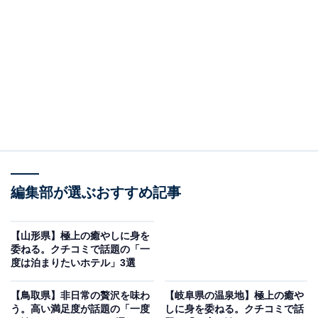
「仙台 秋保温泉 華乃湯」は自家源泉の湯めぐりと
美食を楽しむ宿
編集部が選ぶおすすめ記事
【山形県】極上の癒やしに身を
委ねる。クチコミで話題の「一
度は泊まりたいホテル」3選
【鳥取県】非日常の贅沢を味わ
【岐阜県の温泉地】極上の癒や
仙台 秋保温泉 華乃湯（画像：「仙台 秋保温泉 華乃湯」公式Webサイトよ
り）
う。高い満足度が話題の「一度
しに身を委ねる。クチコミで話