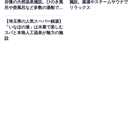
自慢の天然温泉施設。ひのき風
施設。薬湯やスチームサウナで
帰り温泉
呂や壺風呂など多数の湯船でく
リラックス
つろげる
【埼玉県の人気スーパー銭湯】
JR宇都宮線「東鷲宮駅」から徒歩3分に位置する日帰り
「いなほの湯」は水着で楽しむ
天然温泉施設。泉温57℃・毎分1,000リットル自噴のナ
スパと本格人工温泉が魅力の施
設
トリウム塩化物強塩温泉（弱アルカリ性）は、日本天然
温泉審査機構が定める複数の基準でいずれも最高評価の
5つ星を獲得。露天風呂・晴天風呂・高濃度炭酸泉・寝
ころび湯・内湯・サウナ・水風呂・貸切風呂5室をすべ
て100%源泉かけ流しで楽しめます。食事処「松竹
亭」・整体ほぐし処・エステも完備しています。
楽天トラベルで埼玉県の施設を見る