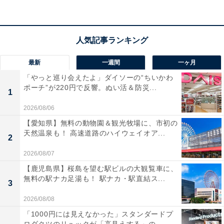
最新
一週間
一ヶ月
「やっと巡り会えたよ」ダイソーの“ちいかわ
ポーチ”が220円で反響。ぬい活＆防災...
1
2026/08/06
【愛知県】無料の動物園＆観光牧場に、市初の
天然温泉も！ 高速道路のハイウェイオア...
2
2026/08/07
【鹿児島県】桜島を望む駅ビルの大観覧車に、
無料の駅ナカ足湯も！ 駅ナカ・駅直結ス...
3
「百観音温泉」の口コミは？
2026/08/08
「1000円には見えなかった」スタンダードプ