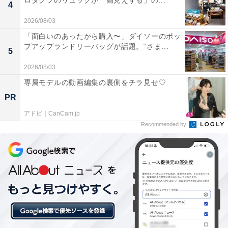
ロダクツのリュックが「高見えする」の...
「百観音温泉」には以下のような口コミが寄せられてい
4
ます。
2026/08/03
「面白いのあったから購入〜」ダイソーのポッ
口に入るとしょっぱいほどの濃い源泉は、露天の高
プアップランドリーバッグが話題。“さま...
5
温立ち湯に浸かるとジュワーっと染みわたる感じが
2026/08/03
して体がよく温まりました。湯上がりにいつまでも
専属モデルの動画編集の裏側をチラ見せ♡
ポカポカが続くのが嬉しいです。
PR
アドビ｜CanCam.jp
Recommended by
露天の温泉＋高濃度炭酸泉のぬる湯が絶品で、炭酸
の泡が体中につきながらじんわりと温まる気持ちよ
さは他では味わえません。サウナも種類があってし
っかりととのえました。
東鷲宮駅から徒歩3分とアクセス抜群で、施設が綺