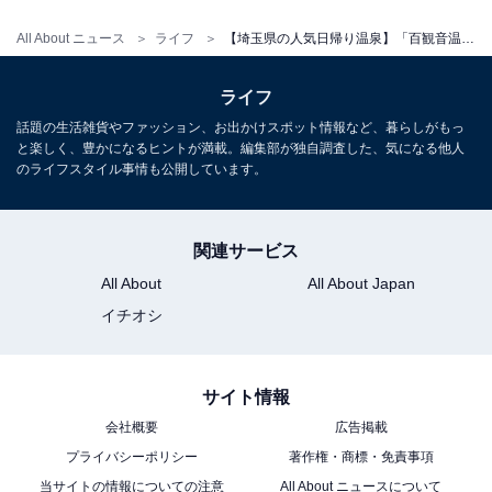
平日：8:00〜23:00
All About ニュース
ライフ
【埼玉県の人気日帰り温泉】「百観音温泉」は5つ星評価の源泉かけ流し強塩温泉と高濃度炭酸泉が揃う施設。露天風呂でリラックス
土・日・祝：7:00〜23:00
定休日：毎月第3火曜日（祝日の場合は翌日）
ライフ
話題の生活雑貨やファッション、お出かけスポット情報など、暮らしがもっ
宿泊可否
と楽しく、豊かになるヒントが満載。編集部が独自調査した、気になる他人
のライフスタイル事情も公開しています。
宿泊：不可（日帰り入浴専用施設）
関連サービス
All About
All About Japan
イチオシ
サイト情報
会社概要
広告掲載
プライバシーポリシー
著作権・商標・免責事項
当サイトの情報についての注意
All About ニュースについて