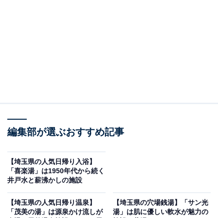
※2026年5月時点で、Googleクチコミが500件以上、平
均評価が4.0超えの銭湯を紹介しています
＞営業時間をチェックする
この記事の執筆者：
All About ニュース編集
部
「All About ニュース」は、ネットの話題から世の中の動きまで、暮
編集部が選ぶおすすめ記事
らしの中にあふれる「なぜ？」「どうして？」を分かりやすく伝え
るAll About発のニュースメディアです。お金や仕事、恋愛、ITに関
...続きを読む
する疑問に対して専門家が分かりやすく回答するほか、エンタメ情
【埼玉県の人気日帰り入浴】
報やSNSで話題のトピックスを紹介しています。
「喜楽湯」は1950年代から続く
※本記事で紹介している商品の購入やサービスの利用により、売上の一部が
井戸水と薪沸かしの施設
オールアバウトに還元されることがあります。
「百観音温泉」は日本天然温泉審査機構5つ星評価
【埼玉県の人気日帰り温泉】
【埼玉県の穴場銭湯】「サン光
「茂美の湯」は源泉かけ流しが
湯」は肌に優しい軟水が魅力の
の源泉かけ流し強塩温泉と高濃度炭酸泉が揃う日