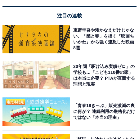
麗でお風呂の種類も多くゆっくりできました。食事
処も旬の素材を使ったメニューが豊富で、一日ゆっ
注目の連載
たり過ごせる施設です。
東野圭吾や湊かなえだけじゃな
い、「業と罪」を描く『映画ち
いかわ』から強く連想した映画
8選
20年間「駆け込み実績ゼロ」の
学校も…「こども110番の家」
は本当に必要？ PTAが直面する
理想と現実
「青春18きっぷ」販売激減の裏
に何が？ 連続利用の厳格化だけ
ではない「本当の理由」
「移民」に冷たいのはどっちな