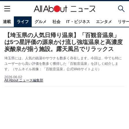
連載
ライフ
グルメ
社会
IT・ビジネス
エンタメ
リサ
【埼玉県の人気日帰り温泉】「百観音温泉」
は5つ星評価の源泉かけ流し強塩温泉と高濃度
炭酸泉が揃う施設。露天風呂でリラックス
埼玉県には、人気の銭湯やサウナも数多く存在します。今回は、中でも特に
ユーザーから高い評価を数多く獲得した「百観音温泉」を詳しく紹介しま
す。（サムネイル画像：「百観音温泉」公式Webサイトより）
2026.06.02
All About ニュース編集部