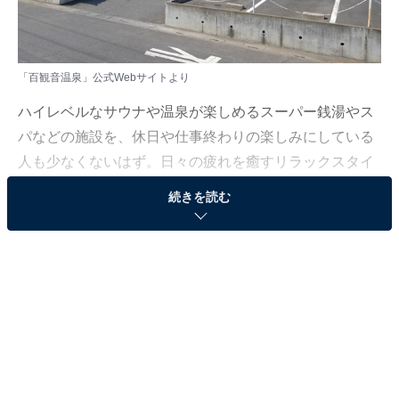
「百観音温泉」公式Webサイトより
ハイレベルなサウナや温泉が楽しめるスーパー銭湯やス
パなどの施設を、休日や仕事終わりの楽しみにしている
人も少なくないはず。日々の疲れを癒すリラックスタイ
ムは、何物にも代えがたい時間ですよね。しかし、近年
続きを読む
では高い人気をほこる施設も多く、どこに行けばよいか
迷ってしまう……そんな思いを抱えている人もいるので
はないでしょうか。
そんな人に向けて、All About ニュース編集部が厳選し
た、人気かつ評価の高いサウナやスーパー銭湯の施設を
紹介します。今回紹介するのは、埼玉県で人気の施設
「百観音温泉」です。