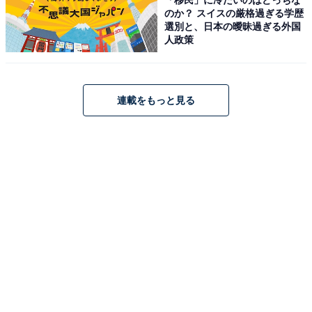
のか？ スイスの厳格過ぎる学歴
アクセス・料金情報は？ 泊まれる？
選別と、日本の曖昧過ぎる外国
人政策
アクセス
所在地：埼玉県久喜市西大輪2-19-1
連載をもっと見る
アクセス：JR宇都宮線「東鷲宮駅」より徒歩約3分 / 東
北自動車道「久喜IC」より車で約10分 / 無料駐車場210
台
料金
※アメニティについては公式サイトをご確認ください。
貸切風呂は別途料金（5室・予約制）。
平日：800円
土・日・祝：850円
営業時間