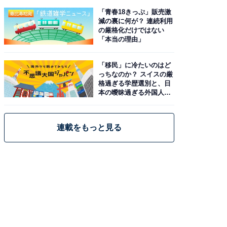
「青春18きっぷ」販売激
減の裏に何が？ 連続利用
の厳格化だけではない
「本当の理由」
「移民」に冷たいのはど
っちなのか？ スイスの厳
格過ぎる学歴選別と、日
本の曖昧過ぎる外国人政
策
連載をもっと見る