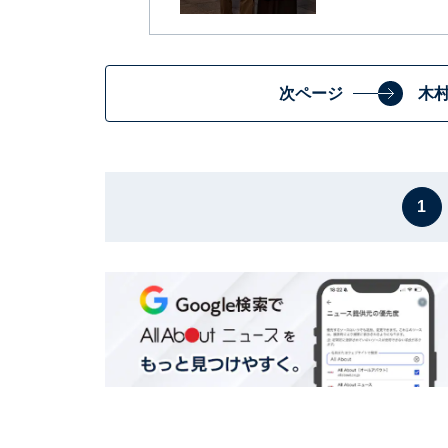
次ページ
木
1