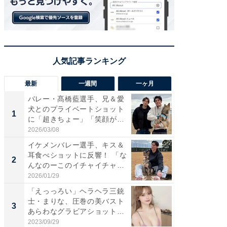
最新
一週間
一ヶ月
バレー・髙橋藍選手、兄＆愛
「さす
犬とのプライベートショット
は」高
1
1
に「超きちょー」「笑顔が見
災地を
れ...
「カ...
2026/03/08
2026/08/0
イケメンバレー選手、キス＆
「え、
耳食べショットに反響！ 「な
芸人、2
2
2
んなのーこのイチャイチャ
エットに
感...
2026/01/29
2026/08/0
「えっっろい」ヘラヘラ三銃
「脚が
士・まりな、圧巻の美バスト
横川尚
3
3
あらわなグラビアショット公
ムキな姿
開...
刃...
2023/09/29
2026/08/0