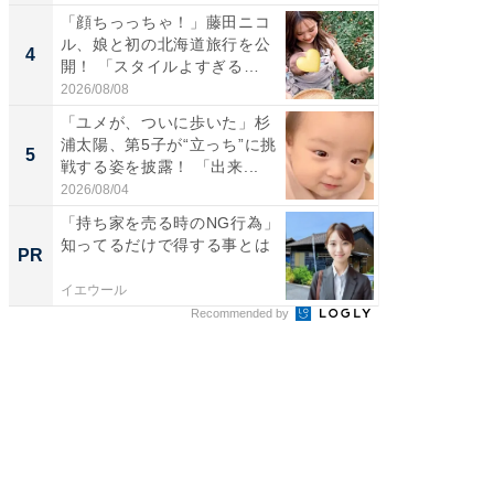
「顔ちっっちゃ！」藤田ニコ
「脳がバ
ル、娘と初の北海道旅行を公
装姿が話
4
4
開！ 「スタイルよすぎる
のお父さ
よ〜...
2026/08/08
2026/08/0
「ユメが、ついに歩いた」杉
「急に
浦太陽、第5子が“立っち”に挑
る」広
5
5
戦する姿を披露！ 「出来...
ョット
た」の..
2026/08/04
2026/08/0
「持ち家を売る時のNG行為」
「持ち家
知ってるだけで得する事とは
知って
PR
PR
イエウール
イエウー
Recommended by