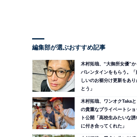
編集部が選ぶおすすめ記事
木村拓哉、“大御所女優”か
バレンタインをもらう。「
しいのお裾分け更新をあり
とう」
木村拓哉、ワンオクTakaと
の貴重なプライベートショ
ト公開「高校生みたいな誘
に付き合ってくれた」