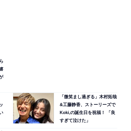
ら
嬉
が
「微笑まし過ぎる」木村拓哉
ッ
&工藤静香、ストーリーズで
い
Koki,の誕生日を祝福！ 「良
すぎて泣けた」