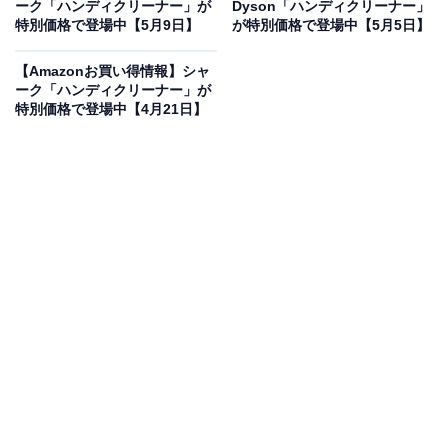
ーク「ハンディクリーナー」が
Dyson「ハンディクリーナー」
に！ 8％オフで登場
特別価格で登場中【5月9日】
が特別価格で登場中【5月5日】
【Amazonお買い得情報】シャ
ーク「ハンディクリーナー」が
特別価格で登場中【4月21日】
Shark シャーク 掃除機 ハンディクリーナー コードレス
EVOPOWER Plus W30P WV260J (標準セット)
Amazonで見る
シャークのハンディクリーナー「WV260J」は現在8％オ
フの特別価格・税込1万3860円販売中です。