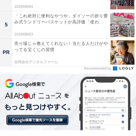
あわせて読みたい
2026/08/04
「これ絶対に便利なやつや」ダイソーの折り畳
【Amazonセール】Anker「急速充電器」が
特別価格で登場中【1月5日】
み式ランドリーバスケットが高評価「使わ...
5
2026/08/03
売り場じゃ教えてくれない！当たる人だけがや
ってる宝くじの習慣
PR
合同会社デジタルファーム
Recommended by