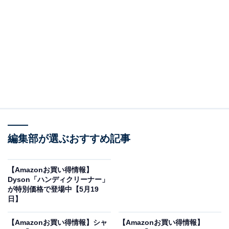
※以下のセール情報は6月1日20時現在のものです。値段
の変更、売り切れの場合もあります。
この記事の執筆者：
All About ニュース お買
いもの部
編集部が選ぶおすすめ記事
Amazonのセール商品から売れ筋ランキングまで、毎日のお買いも
のがもっと楽しく、もっとお得になる情報をお届け。編集部員によ
る独自レビューなど、ここでしか手に入らない情報も満載です。
【Amazonお買い得情報】
...続きを読む
Dyson「ハンディクリーナー」
が特別価格で登場中【5月19
※本記事で紹介している商品の購入やサービスの利用により、売上の一部が
日】
オールアバウトに還元されることがあります。
【Amazonお買い得情報】シャ
【Amazonお買い得情報】
シャークの「ハンディクリーナー」が限定価格