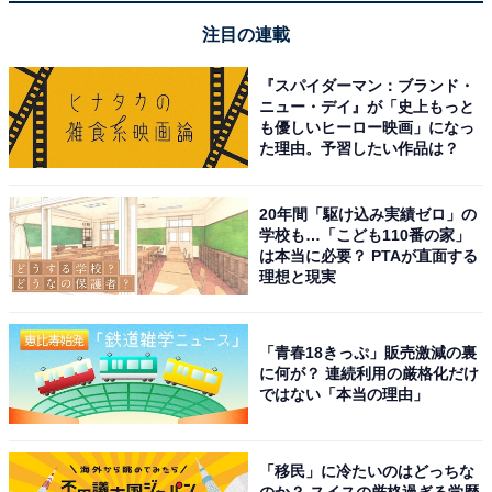
【今日チェックしたい】シャークの人気商品5選
注目の連載
シャーク「WV516JBK」
『スパイダーマン：ブランド・
ニュー・デイ』が「史上もっと
も優しいヒーロー映画」になっ
た理由。予習したい作品は？
20年間「駆け込み実績ゼロ」の
学校も…「こども110番の家」
は本当に必要？ PTAが直面する
理想と現実
Shark シャーク 掃除機 ハンディクリーナー コードレス
EVOPOWER DX WV516JBK ハンディ掃除機 スティック
クリーナー ハンディ クリーナー 充電式 マリーンブラック
「青春18きっぷ」販売激減の裏
Amazonで見る
に何が？ 連続利用の厳格化だけ
ではない「本当の理由」
シャーク「WV406J」
「移民」に冷たいのはどっちな
のか？ スイスの厳格過ぎる学歴