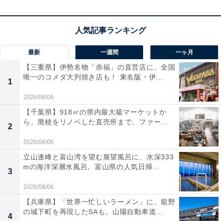
この商品のおすすめポイントは？
スタイリッシュでスリムなボディに、驚きの吸引力を秘
最新
一週間
一ヶ月
めたコードレスハンディクリーナーです。フローリング
【三重県】伊勢名物「赤福」の直営店に、全国
用延長ノズルが付属し、ピンポイントだけでなく床のち
唯一のコメダ大判焼き店も！ 東名阪・伊...
1
ょっとした掃除にも大活躍！ ドックに置くだけで充電で
き、予備バッテリーが同梱されているため長時間の使用
2026/08/06
も安心です。ワンタッチで手を汚さずにゴミ捨てができ
【千葉県】918㎡の県内最大級マーケットか
ら、廃校をリノベした直売所まで。ファー...
るのも魅力ですね。
2
2026/08/06
ユーザーからは「軽くてサッと使えるのが最高」「吸引
立山連峰と富山湾を望む展望風呂に、水深333
力が強くて大満足」と高評価です。一方で「排気が少し
mの海洋深層水風呂。富山県の人気日帰...
3
気になる」という声も。気づいたときに手軽に掃除をし
2026/08/06
たい人や、省スペースでスリムなクリーナーを探してい
【兵庫県】「世界一忙しいラーメン」に、龍野
る人には、おすすめの商品といえそうです。
の城下町を再現したSAも。山陽自動車道...
4