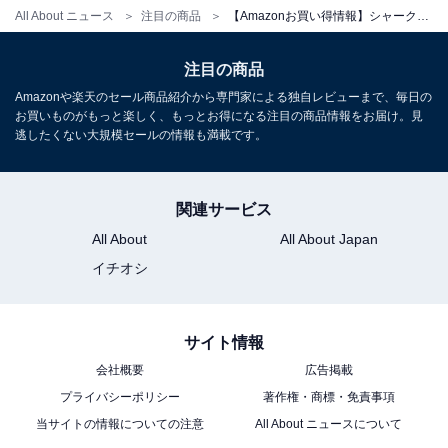
All About ニュース
注目の商品
【Amazonお買い得情報】シャーク「ハンディクリーナー」が特別価格で登場中【6月1日】
【Amazon.co.jp限定】 Shark シャーク 掃除機 コードレ
注目の商品
ス 軽量 ハンディクリーナー WV321JWH EVOPOWER EX
フローリング用延長ノズル付 スティッククリーナー ステ
Amazonや楽天のセール商品紹介から専門家による独自レビューまで、毎日の
ィック ハンディ クリーナー コードレス掃除機 充電式 ア
お買いものがもっと楽しく、もっとお得になる注目の商品情報をお届け。見
イボリー
逃したくない大規模セールの情報も満載です。
Amazonで見る
関連サービス
All About
All About Japan
シャーク「WV515JGY」
イチオシ
サイト情報
会社概要
広告掲載
プライバシーポリシー
著作権・商標・免責事項
当サイトの情報についての注意
All About ニュースについて
Shark シャーク 掃除機 ハンディクリーナー コードレス