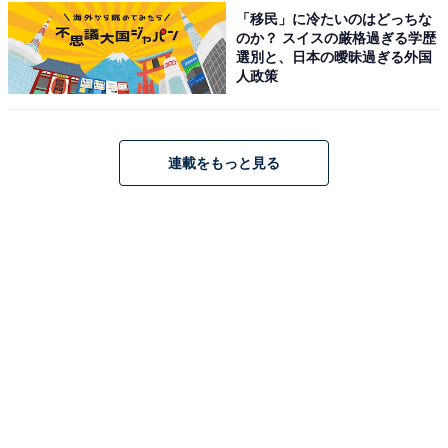
「移民」に冷たいのはどっちな
のか？ スイスの厳格過ぎる学歴
選別と、日本の曖昧過ぎる外国
人政策
アクセス・料金情報は？ 泊まれる？
アクセス
連載をもっと見る
所在地：大阪府東大阪市新町17-33
アクセス：近鉄けいはんな線「新石切駅」より徒歩約15
分 / 近鉄奈良線「東花園駅」「瓢箪山駅」より徒歩約25
分 / 阪神高速「水走出口」より車で約7分 / 自走式立体駐
車場270台
料金
※ボディソープ・シャンプー・コンディショナー備え付
け。バスタオル・ハンドタオルは有料レンタルあり。3F