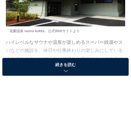
「花園温泉 sauna kukka」公式Webサイトより
ハイレベルなサウナや温泉が楽しめるスーパー銭湯やス
パなどの施設を、休日や仕事終わりの楽しみにしている
人も少なくないはず。日々の疲れを癒すリラックスタイ
続きを読む
ムは、何物にも代えがたい時間ですよね。しかし、近年
では高い人気をほこる施設も多く、どこに行けばよいか
迷ってしまう……そんな思いを抱えている人もいるので
はないでしょうか。
そんな人に向けて、All About ニュース編集部が厳選し
た、人気かつ評価の高いサウナやスーパー銭湯の施設を
紹介します。今回紹介するのは、大阪府で人気の施設