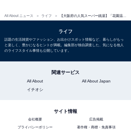
オマは別途料金。
平日：1,100円
All About ニュース
ライフ
【大阪府の人気スーパー銭湯】「花園温泉 sauna kukka」は地下1,000mの天然温泉と大型サウナが揃う施設。外気浴でリラックス
土・日・祝：1,300円
ライフ
営業時間
話題の生活雑貨やファッション、お出かけスポット情報など、暮らしがもっ
と楽しく、豊かになるヒントが満載。編集部が独自調査した、気になる他人
2F スパハナゾノ：10:00〜翌1:00（最終入館 翌0:00）
のライフスタイル事情も公開しています。
3F プライベートサウナ オマ：10:00〜24:30（最終入館
23:30）
定休日：年中無休（設備点検のため臨時休業あり）
関連サービス
All About
All About Japan
宿泊可否
イチオシ
宿泊：不可（日帰り入浴専用施設）
サイト情報
あわせて読みたい
会社概要
広告掲載
【大阪府】24時間いつでも入浴OK！ 時間を
気にせず楽しめる人気スパ・銭湯3選
プライバシーポリシー
著作権・商標・免責事項