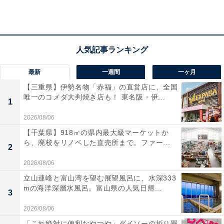
楽天トラベルで大阪府の施設を見る
最新
一週間
一ヶ月
【三重県】伊勢名物「赤福」の直営店に、全国
唯一のコメダ大判焼き店も！ 東名阪・伊...
1
2026/08/06
【千葉県】918㎡の県内最大級マーケットか
ら、廃校をリノベした直売所まで。ファー...
2
2026/08/06
立山連峰と富山湾を望む展望風呂に、水深333
mの海洋深層水風呂。富山県の人気日帰...
3
2026/08/06
「これ絶対に便利なやつや」ダイソーの折り畳