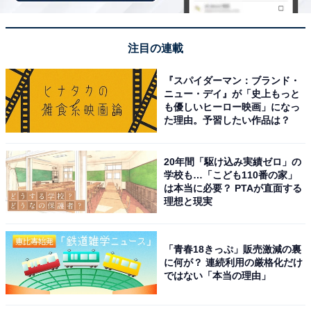
新しくてとてもきれいな施設で、床が滑らない仕様
注目の連載
になっているなどお客さんへの配慮が随所に感じら
『スパイダーマン：ブランド・
れました。スタッフさんの接客も気持ちよく、また
ニュー・デイ』が「史上もっと
来たいと思える施設です。
も優しいヒーロー映画」になっ
た理由。予習したい作品は？
20年間「駆け込み実績ゼロ」の
学校も…「こども110番の家」
は本当に必要？ PTAが直面する
理想と現実
「青春18きっぷ」販売激減の裏
に何が？ 連続利用の厳格化だけ
ではない「本当の理由」