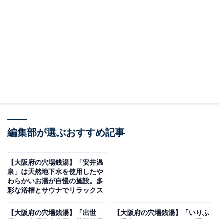
「花園温泉 sauna kukka」です。
※2026年5月時点で、Googleクチコミが500件以上、平
均評価が3.5超えの銭湯を紹介しています
＞口コミをチェックする
この記事の執筆者：
All About ニュース編集
部
編集部が選ぶおすすめ記事
「All About ニュース」は、ネットの話題から世の中の動きまで、暮
らしの中にあふれる「なぜ？」「どうして？」を分かりやすく伝え
るAll About発のニュースメディアです。お金や仕事、恋愛、ITに関
...続きを読む
【大阪府の穴場銭湯】「安井温
する疑問に対して専門家が分かりやすく回答するほか、エンタメ情
泉」は天然地下水を使用したや
報やSNSで話題のトピックスを紹介しています。
わらかいお湯が自慢の施設。多
※本記事で紹介している商品の購入やサービスの利用により、売上の一部が
彩な浴槽とサウナでリラックス
オールアバウトに還元されることがあります。
「花園温泉 sauna kukka」は地下1,000mの天然温
【大阪府の穴場銭湯】「出世
【大阪府の穴場銭湯】「いりふ