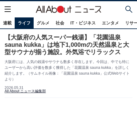
連載
ライフ
グルメ
社会
IT・ビジネス
エンタメ
リサ
【大阪府の人気スーパー銭湯】「花園温泉
sauna kukka」は地下1,000mの天然温泉と大
型サウナが揃う施設。外気浴でリラックス
大阪府には、人気の銭湯やサウナも数多く存在します。今回は、中でも特に
ユーザーから高い評価を数多く獲得した「花園温泉 sauna kukka」を詳しく
紹介します。（サムネイル画像：「花園温泉 sauna kukka」公式Webサイト
より）
2026.05.31
All About ニュース編集部