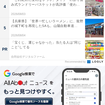
み式ランドリーバスケットが高評価「使わ...
「花園温泉 sauna kukka」の口コミは？
4
2026/08/03
「花園温泉 sauna kukka」には以下のような口コミが寄
【兵庫県】「世界一忙しいラーメン」に、龍野
せられています。
の城下町を再現したSAも。山陽自動車道...
5
2026/08/04
炭酸泉の強度がすごく、体中がシュワシュワして血
「宝くじ、運じゃなかった」当たる人は“同じ
行が一気によくなる感じがしました。天然温泉のお
こと”してる
PR
湯もやさしくてしっとりとした肌触りで、毎回通い
合同会社デジタルファーム
たくなるお風呂です。
Recommended by
3Fのサウナクッカは4段で80人以上入れるほど広
く、アウフグースイベントでは熱波師が縦横無尽に
動き回れる迫力がありました。水風呂も深くて広
く、外気浴でしっかりととのえました。