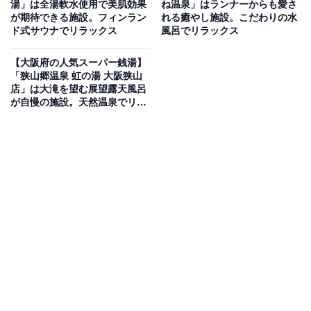
湯」は全湯軟水使用で美肌効果
ね温泉」はランナーからも愛さ
泉・6種の浴槽と3Fの男女共用サウナエリアを備
が期待できる施設。フィンラン
れる癒やし施設。こだわりの水
えた複合温浴施設
ド式サウナでリラックス
風呂でリラックス
【大阪府の人気スーパー銭湯】
花園ラグビー場徒歩10分・東大阪市新町に位置するスー
「狭山郷温泉 虹の湯 大阪狭山
パー銭湯。2Fの「スパ ハナゾノ」では地下1,000mから
店」は大滝を望む展望露天風呂
が自慢の施設。天然温泉でリラ
湧き出る天然温泉あつ湯・ぬく湯・炭酸泉・炭酸電気風
ックス
呂・露天風呂・水風呂の6種の浴槽とサウナを完備。3F
の「プライベートサウナ オマ」では水着着用で男女一緒
に楽しめる大型サウナクッカ・セルフロウリュ室・深水
風呂・ジャグジー・外気浴スペースのほか、予約制のプ
ライベートサウナ・バレルサウナも揃います。1Fにはレ
ストラン・リラクゼーション・カフェも完備していま
す。