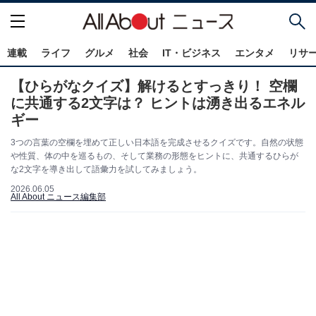
連載
ライフ
グルメ
社会
IT・ビジネス
エンタメ
リサ
【ひらがなクイズ】解けるとすっきり！ 空欄
に共通する2文字は？ ヒントは湧き出るエネル
ギー
3つの言葉の空欄を埋めて正しい日本語を完成させるクイズです。自然の状態
や性質、体の中を巡るもの、そして業務の形態をヒントに、共通するひらが
な2文字を導き出して語彙力を試してみましょう。
2026.06.05
All About ニュース編集部