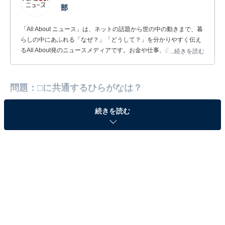
部
「All About ニュース」は、ネットの話題から世の中の動きまで、暮
らしの中にあふれる「なぜ？」「どうして？」を分かりやすく伝え
るAll About発のニュースメディアです。お金や仕事、恋愛、ITに関
...続きを読む
する疑問に対して専門家が分かりやすく回答するほか、エンタメ情
報やSNSで話題のトピックスを紹介しています。
問題：□に共通するひらがなは？
続きを読む