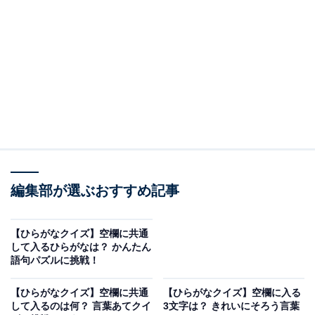
□に共通するひらがなは？
次の言葉に共通して入るひらがなを考えてみましょう。
□□つ
□□お
た□□ごと
編集部が選ぶおすすめ記事
ヒント：岩や土の状態。そして、椅子を利用せずにずっ
【ひらがなクイズ】空欄に共通
と足を使って行う勤務を思い浮かべてみてください。
して入るひらがなは？ かんたん
語句パズルに挑戦！
【ひらがなクイズ】空欄に共通
【ひらがなクイズ】空欄に入る
次ページ
正解を見る
して入るのは何？ 言葉あてクイ
3文字は？ きれいにそろう言葉