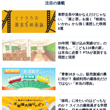
注目の連載
東野圭吾や湊かなえだけじゃな
い、「業と罪」を描く『映画ち
いかわ』から強く連想した映画
8選
20年間「駆け込み実績ゼロ」の
学校も…「こども110番の家」
は本当に必要？ PTAが直面する
理想と現実
「青春18きっぷ」販売激減の裏
に何が？ 連続利用の厳格化だけ
ではない「本当の理由」
「移民」に冷たいのはどっちな
のか？ スイスの厳格過ぎる学歴
選別と、日本の曖昧過ぎる外国