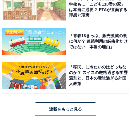
学校も…「こども110番の家」
は本当に必要？ PTAが直面する
理想と現実
「青春18きっぷ」販売激減の裏
に何が？ 連続利用の厳格化だけ
ではない「本当の理由」
「移民」に冷たいのはどっちな
のか？ スイスの厳格過ぎる学歴
選別と、日本の曖昧過ぎる外国
人政策
連載をもっと見る