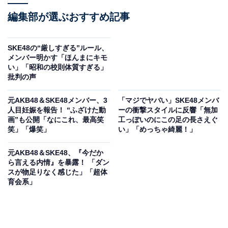
編集部が選ぶおすすめ記事
SKE48の“厳しすぎる”ルール、
メンバー明かす「ほんまにキモ
い」「昭和の校則体質すぎる」
批判の声
元AKB48＆SKE48メンバー、3
「マジでヤバい」SKE48メンバ
人目妊娠を報告！ “ふざけた動
ーの衝撃スタイルに反響「無加
画”も公開「なにこれ、最高笑
工っぽいのにこの足の長さえぐ
笑」「爆笑」
い」「めっちゃ綺麗！」
元AKB48＆SKE48、『今だか
ら言える内情』を暴露！ 「ダン
スが物足りなく感じた」「超体
育会系」