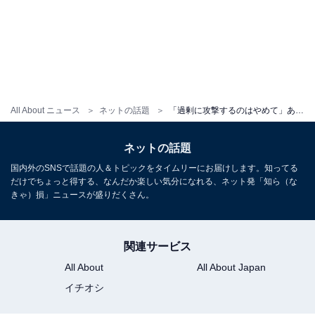
All About ニュース
ネットの話題
「過剰に攻撃するのはやめて」あっすん、ゆいぴすを擁護もXでは賛否の声「もうある種の病気」
ネットの話題
国内外のSNSで話題の人＆トピックをタイムリーにお届けします。知ってる
だけでちょっと得する、なんだか楽しい気分になれる、ネット発「知ら（な
きゃ）損」ニュースが盛りだくさん。
関連サービス
All About
All About Japan
イチオシ