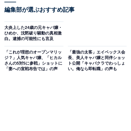
編集部が選ぶおすすめ記事
大炎上した24歳の元キャバ嬢・
ひめか、沈黙破り騒動の真相激
白。逮捕の可能性にも言及
「これが理想のオープンマリッ
「最強の太客」エイベックス会
ジ？」人気キャバ嬢、「ヒカル
長、美人キャバ嬢と同伴ショッ
さんの5対5に参戦」ショットに
ト公開「キャバクラでわっしょ
「妻への宣戦布告では」の声
い。俺なら即転職」の声も