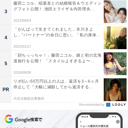
藤田ニコル、稲葉友との結婚報告＆ウエディン
グフォト公開！ 池田エライザ＆内田理央...
3
2023/08/04
「がんばって生きてくれました」氷川きよ
し、“パートナー”の命日に思い。「私の身体...
4
2025/02/17
「顔ちっっちゃ！」藤田ニコル、娘と初の北海
道旅行を公開！ 「スタイルよすぎるよ〜...
5
2026/08/08
リボ払い50万円以上の人は、返済を3～6ヶ月
停止して『大幅に減額してから返済する...
PR
渋谷法務総合事務所
Recommended by