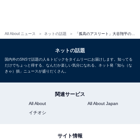
All About ニュース
ネットの話題
「孤高のアスリート」大谷翔平の芸術的な姿に反響「息をのむほどに美しい」「祈りのような佇まい」
ネットの話題
国内外のSNSで話題の人＆トピックをタイムリーにお届けします。知ってる
だけでちょっと得する、なんだか楽しい気分になれる、ネット発「知ら（な
きゃ）損」ニュースが盛りだくさん。
関連サービス
All About
All About Japan
イチオシ
サイト情報