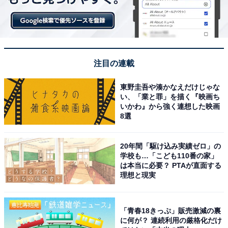
注目の連載
東野圭吾や湊かなえだけじゃな
い、「業と罪」を描く『映画ち
いかわ』から強く連想した映画
8選
20年間「駆け込み実績ゼロ」の
学校も…「こども110番の家」
は本当に必要？ PTAが直面する
理想と現実
「青春18きっぷ」販売激減の裏
に何が？ 連続利用の厳格化だけ