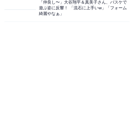
「仲良し〜」大谷翔平＆真美子さん、バスケで
遊ぶ姿に反響！ 「流石に上手いw」「フォーム
綺麗やなぁ」