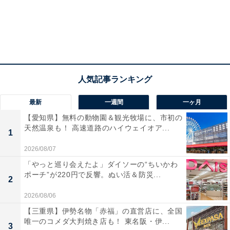
最新
一週間
一ヶ月
【愛知県】無料の動物園＆観光牧場に、市初の
天然温泉も！ 高速道路のハイウェイオア...
1
2026/08/07
「やっと巡り会えたよ」ダイソーの“ちいかわ
ポーチ”が220円で反響。ぬい活＆防災...
2
2026/08/06
【三重県】伊勢名物「赤福」の直営店に、全国
唯一のコメダ大判焼き店も！ 東名阪・伊...
3