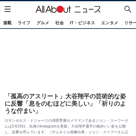
連載
ライフ
グルメ
社会
IT・ビジネス
エンタメ
リサ
「孤高のアスリート」大谷翔平の芸術的な姿
に反響「息をのむほどに美しい」「祈りのよ
うな佇まい」
ロサンゼルス・ドジャースの球団専属カメラマンであるジョン・スーフーさ
んは5月29日、自身のInstagramを更新。大谷翔平選手の格好いい姿を公開
し、反響を呼んでいます。（サムネイル画像出典：ジョン・スーフーさん公