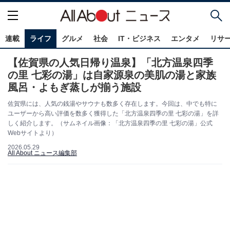
連載
ライフ
グルメ
社会
IT・ビジネス
エンタメ
リサ
【佐賀県の人気日帰り温泉】「北方温泉四季
の里 七彩の湯」は自家源泉の美肌の湯と家族
風呂・よもぎ蒸しが揃う施設
佐賀県には、人気の銭湯やサウナも数多く存在します。今回は、中でも特に
ユーザーから高い評価を数多く獲得した「北方温泉四季の里 七彩の湯」を詳
しく紹介します。（サムネイル画像：「北方温泉四季の里 七彩の湯」公式
Webサイトより）
2026.05.29
All About ニュース編集部