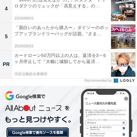
ロダクツのリュックが「高見えする」の...
「北方温泉四季の里 七彩の湯」には以下のような口コミ
4
が寄せられています。
2026/08/03
「面白いのあったから購入〜」ダイソーのポッ
お湯がトロトロで肌にやさしく、入浴後はしっとり
プアップランドリーバッグが話題。“さま...
5
滑らかな肌になりました。4種類の露天風呂がそれ
2026/08/03
ぞれ趣向が異なっていて、どれに入ろうか選ぶのも
カードローン50万円以上の人は、返済を3～6
楽しかったです。
ヶ月停止して『大幅に減額してから返済...
PR
渋谷法務総合事務所
Recommended by
よもぎ蒸しと温泉のセットで全身がポカポカになり
ました。冷え性が気になっていたのですが、帰り道
もずっと体が温かかったです。スタッフさんの対応
も丁寧でよかったです。