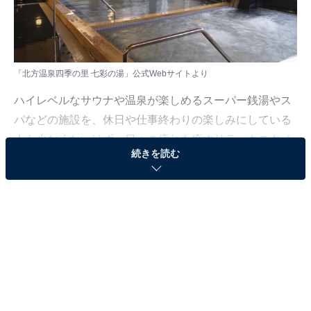
「北方温泉四季の里 七彩の湯」公式Webサイトより
ハイレベルなサウナや温泉が楽しめるスーパー銭湯やス
パなどの施設を、休日や仕事終わりの楽しみにしている
人も少なくないはず。日々の疲れを癒すリラックスタイ
続きを読む
ムは、何物にも代えがたい時間ですよね。しかし、近年
では高い人気をほこる施設も多く、どこに行けばよいか
迷ってしまう……そんな思いを抱えている人もいるので
はないでしょうか。
そんな人に向けて、All About ニュース編集部が厳選し
た、人気かつ評価の高いサウナやスーパー銭湯の施設を
紹介します。今回紹介するのは、佐賀県で人気の施設