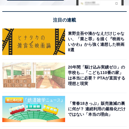
武雄北方インターから3分というアクセスのよさが
嬉しいです。広い駐車場もあり、家族風呂で家族み
んなでゆっくりできました。食事処でのランチも美
注目の連載
味しかったです。
東野圭吾や湊かなえだけじゃな
い、「業と罪」を描く『映画ち
いかわ』から強く連想した映画
8選
「北方温泉四季の里 七彩の湯」の
次ページ
アクセスや料金情報も見る
20年間「駆け込み実績ゼロ」の
学校も…「こども110番の家」
は本当に必要？ PTAが直面する
理想と現実
「青春18きっぷ」販売激減の裏
に何が？ 連続利用の厳格化だけ
ではない「本当の理由」