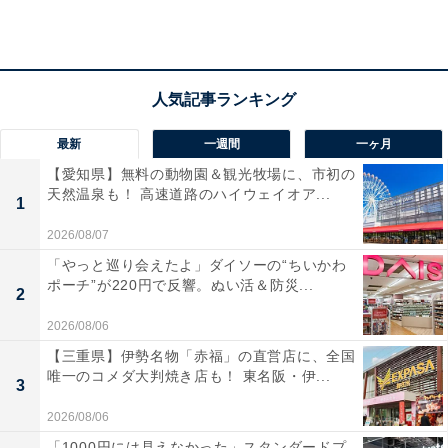
最新
一週間
一ヶ月
【愛知県】無料の動物園＆観光牧場に、市初の
天然温泉も！ 高速道路のハイウェイオア...
1
2026/08/07
「やっと巡り会えたよ」ダイソーの“ちいかわ
ポーチ”が220円で反響。ぬい活＆防災...
2
2026/08/06
【三重県】伊勢名物「赤福」の直営店に、全国
唯一のコメダ大判焼き店も！ 東名阪・伊...
3
「北方温泉四季の里 七彩の湯」の口コミは？
2026/08/06
「1000円には見えなかった」スタンダードプ