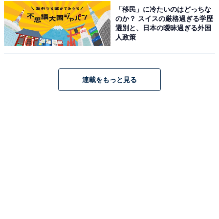
「移民」に冷たいのはどっちな
のか？ スイスの厳格過ぎる学歴
選別と、日本の曖昧過ぎる外国
人政策
こちらもおすすめ
連載をもっと見る
【佐賀県の人気日帰り温泉】「天然湧出温泉 佐
賀ぽかぽか温泉」は地下600mから湧き出る天然
温泉を楽しめる施設
1
2