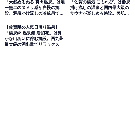
「天然ぬるぬる 有田温泉」は唯
「佐賀の湯処 こもれび」は源泉
ロ美肌の湯と4種の露天・家族風呂が揃う温泉施設
一無二のヌメリ感が自慢の施
掛け流しの温泉と国内最大級の
設。源泉かけ流しの冷鉱泉でリ
サウナが楽しめる施設。美肌の
ラックス
湯でリラックス
佐賀県武雄市北方町にある自家源泉の天然温泉施設。乾
【佐賀県の人気日帰り温泉】
燥肌・オイリー肌・冷え性に効果的なトロトロとした美
「湯泉郷 温泉館 湯招花」は静
肌の湯が自慢で、岩風呂・ひょうたん風呂・満月風呂・
かな山あいに佇む施設。西九州
最大級の湧出量でリラックス
四角風呂の4種の浴槽を完備。露天風呂・泡風呂・打た
せ湯・サウナも揃っています。土日祝には家族風呂とよ
もぎ蒸し（予約制）も利用可能。大広間・中広間・小広
間を備えた食事処やカラオケルーム・本場中国整体・カ
ットサロンも併設し、宿泊（露天風呂付ログハウス等）
にも対応しています。
楽天トラベルで佐賀県の施設を見る