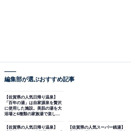
「北方温泉四季の里 七彩の湯」です。
※2026年5月時点で、Googleクチコミが500件以上、平
均評価が3.5超えの銭湯を紹介しています
＞アクセスと料金をチェックする
この記事の執筆者：
All About ニュース編集
部
編集部が選ぶおすすめ記事
「All About ニュース」は、ネットの話題から世の中の動きまで、暮
らしの中にあふれる「なぜ？」「どうして？」を分かりやすく伝え
るAll About発のニュースメディアです。お金や仕事、恋愛、ITに関
...続きを読む
【佐賀県の人気日帰り温泉】
する疑問に対して専門家が分かりやすく回答するほか、エンタメ情
「百年の湯」は自家源泉を贅沢
報やSNSで話題のトピックスを紹介しています。
に使用した施設。美肌の湯を大
※本記事で紹介している商品の購入やサービスの利用により、売上の一部が
浴場と6種類の家族湯で楽しめ
オールアバウトに還元されることがあります。
る
「北方温泉四季の里 七彩の湯」は自家源泉トロト
【佐賀県の人気日帰り温泉】
【佐賀県の人気スーパー銭湯】