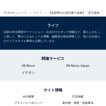
All About ニュース
ライフ
【佐賀県の人気日帰り温泉】「北方温泉四季の里 七彩の湯」は自家源泉の美肌の湯と家族風呂・よもぎ蒸しが揃う施設
ライフ
話題の生活雑貨やファッション、お出かけスポット情報など、暮らしがもっ
と楽しく、豊かになるヒントが満載。編集部が独自調査した、気になる他人
のライフスタイル事情も公開しています。
関連サービス
All About
All About Japan
イチオシ
サイト情報
会社概要
広告掲載
プライバシーポリシー
著作権・商標・免責事項