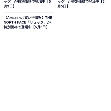
ッグ」が特別価格で登場中【5
ッグ」が特別価格で登場中【5
THE NORTH FACEの「トートバッグ」が限定価
月9日】
月5日】
格に！ 14％オフで登場
【Amazonお買い得情報】THE
NORTH FACE「リュック」が
特別価格で登場中【5月5日】
[THE NORTH FACE] Geoface Box Tote ブラック
ONESIZE
Amazonで見る
THE NORTH FACEのトートバッグ「NM32355」は現在
14％オフの特別価格・税込7370円販売中です。