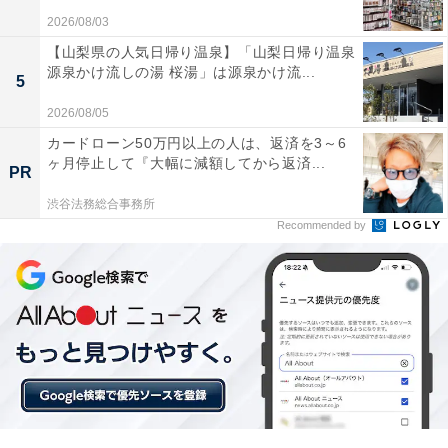
【AmazonスマイルSALE】サムソナイト
2026/08/03
「スーツケース」が特別価格で登場中【1月
30日】
【山梨県の人気日帰り温泉】「山梨日帰り温泉
源泉かけ流しの湯 桜湯」は源泉かけ流...
5
2026/08/05
カードローン50万円以上の人は、返済を3～6
ヶ月停止して『大幅に減額してから返済...
PR
渋谷法務総合事務所
Recommended by
【今日チェックしたい】THE NORTH FACEの人