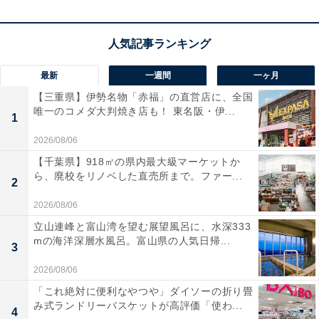
この商品のおすすめポイントは？
クッション性のある軽量な素材を使用し、電子機器の持
ち運びに便利な自立型のトートバッグです。内部には13
インチまでのノートPCやタブレットが収納でき、デリケ
最新
一週間
一ヶ月
ートなガジェット類を衝撃から守ってくれます！ サイド
【三重県】伊勢名物「赤福」の直営店に、全国
のボタンを外すことでマチが広がり、収納力を調節でき
唯一のコメダ大判焼き店も！ 東名阪・伊...
1
るのも日常使いに嬉しいポイント。シンプルなデザイン
2026/08/06
で、オンオフ問わず活躍します。
【千葉県】918㎡の県内最大級マーケットか
ら、廃校をリノベした直売所まで。ファー...
2
ユーザーからは「軽くて荷物がしっかり入る」「おしゃ
2026/08/06
れで仕事用に最適」と大好評。一方で、「たくさん詰め
立山連峰と富山湾を望む展望風呂に、水深333
込むとサイドのボタンが外れやすい」という声も。PCや
mの海洋深層水風呂。富山県の人気日帰...
3
タブレットをスタイリッシュに持ち歩きたい人には、お
すすめの商品といえそうです。
2026/08/06
「これ絶対に便利なやつや」ダイソーの折り畳
あわせて読みたい
み式ランドリーバスケットが高評価「使わ...
4