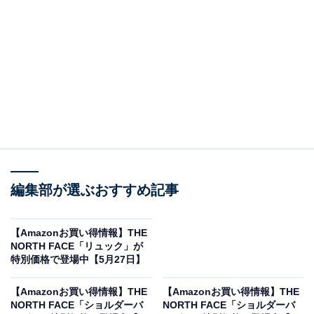
※以下のセール情報は5月31日15時30分現在のもので
す。値段の変更、売り切れの場合もあります。
この記事の執筆者：
All About ニュース お買
編集部が選ぶおすすめ記事
いもの部
Amazonのセール商品から売れ筋ランキングまで、毎日のお買いも
【Amazonお買い得情報】THE
のがもっと楽しく、もっとお得になる情報をお届け。編集部員によ
NORTH FACE「リュック」が
る独自レビューなど、ここでしか手に入らない情報も満載です。
...続きを読む
特別価格で登場中【5月27日】
※本記事で紹介している商品の購入やサービスの利用により、売上の一部が
【Amazonお買い得情報】THE
【Amazonお買い得情報】THE
オールアバウトに還元されることがあります。
NORTH FACE「ショルダーバ
NORTH FACE「ショルダーバ