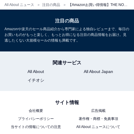
All About ニュース
注目の商品
【Amazonお買い得情報】THE NORTH FACE「トートバッグ」が特別価格で登場中【5月31日】
Amazonで見る
注目の商品
Amazonや楽天のセール商品紹介から専門家による独自レビューまで、毎日の
THE NORTH FACE「NN2PP53J」
お買いものがもっと楽しく、もっとお得になる注目の商品情報をお届け。見
逃したくない大規模セールの情報も満載です。
関連サービス
All About
All About Japan
イチオシ
[THE NORTH FACE] [ザノースフェイス] バッグ メンズ
ショルダーバッグ 斜めがけ ポリエステル ブランド 肩掛け
クロスボディ NN2PN57 NN2PP53 ホワイトレーベル
サイト情報
WHITE LABEL ロゴクロス Sサイズ LOGO CROSS BAG
S (ブラック(NN2PP53J)/ブラック) [並行輸入品]
会社概要
広告掲載
プライバシーポリシー
著作権・商標・免責事項
Amazonで見る
当サイトの情報についての注意
All About ニュースについて