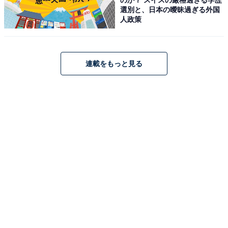
選別と、日本の曖昧過ぎる外国
人政策
THE NORTH FACE(ザノースフェイス) トートバッグ
連載をもっと見る
Boulder Tote Pack NM72357 ブラック ONESIZE
Amazonで見る
THE NORTH FACE「NM72303」
[THE NORTH FACE] Single Shot NM72303