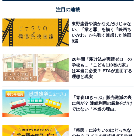
気商品5選
注目の連載
THE NORTH FACE「NM32352」
東野圭吾や湊かなえだけじゃな
い、「業と罪」を描く『映画ち
いかわ』から強く連想した映画
8選
20年間「駆け込み実績ゼロ」の
学校も…「こども110番の家」
は本当に必要？ PTAが直面する
理想と現実
[THE NORTH FACE] Geoface Tote クラシックカーキ
Amazonで見る
「青春18きっぷ」販売激減の裏
に何が？ 連続利用の厳格化だけ
ではない「本当の理由」
THE NORTH FACE「NM72357」
「移民」に冷たいのはどっちな
のか？ スイスの厳格過ぎる学歴