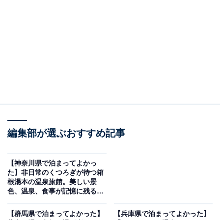
ホテル瑞鳳（画像出典：楽天トラベル、以下同）
編集部が選ぶおすすめ記事
・宿泊した部屋：ツイン
清潔感に溢れるきらびやかな館内
【神奈川県で泊まってよかっ
た】非日常のくつろぎが待つ箱
根湯本の温泉旅館。美しい景
色、温泉、食事が記憶に残る
「ホテルおかだ」
【群馬県で泊まってよかった】
【兵庫県で泊まってよかった】