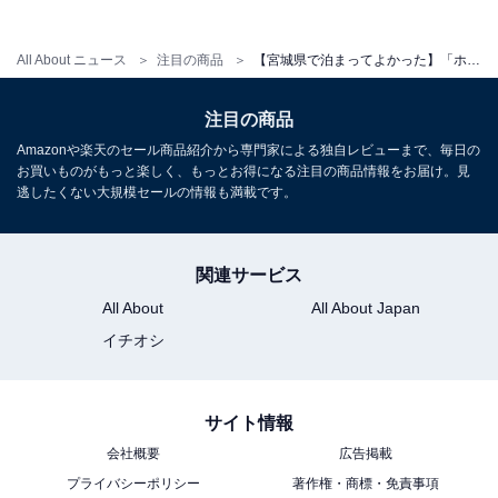
All About ニュース
注目の商品
【宮城県で泊まってよかった】「ホテル瑞鳳」は名湯・秋保温泉を堪能できるリゾート！ 日々の喧騒を忘れられる贅沢な温泉旅へ
楽天トラベルでホテルを見る
注目の商品
Amazonや楽天のセール商品紹介から専門家による独自レビューまで、毎日の
お買いものがもっと楽しく、もっとお得になる注目の商品情報をお届け。見
逃したくない大規模セールの情報も満載です。
関連サービス
All About
All About Japan
イチオシ
サイト情報
会社概要
広告掲載
プライバシーポリシー
著作権・商標・免責事項