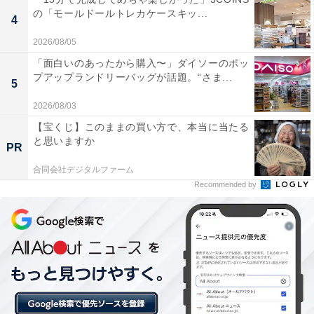
の「モールドールトレカケースキッ...
4
2026/08/05
秋保温泉を堪能できる露天風呂
「面白いのあったから購入〜」ダイソーのポッ
プアップランドリーバッグが話題。“さま...
5
●回答者コメント
2026/08/03
【宝くじ】このままの買い方で、本当に当たる
秋保温泉を堪能できるところ。温泉も綺麗に管理さ
と思いますか
PR
れており、ゆっくりくつろぐことができた
合同会社デジタルファーム
Recommended by
チェックイン後は、日本三御湯に数えられる名湯・秋保
温泉を心ゆくまで堪能しましょう。季節感あふれる庭園
を望む露天風呂など、自慢の天然温泉で足をのばしてゆ
ったりと至福の時間を過ごせます。綺麗に管理された温
泉で日々の喧騒から離れ、心も体もリフレッシュされて
いくのを実感できます。