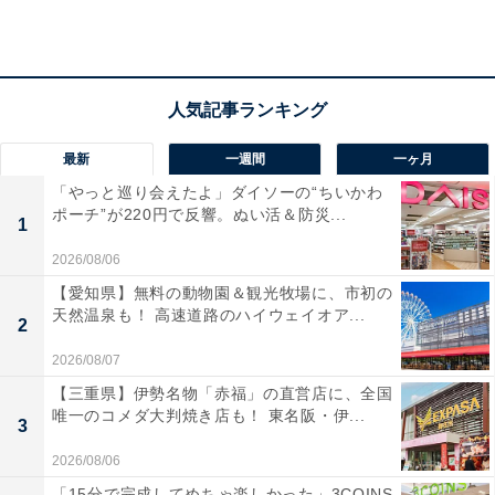
ホテルに到着してまず目を奪われるのが、きらびやかで
開放感あるロビーです。客室はもちろんのこと、温泉や
レストランなど館内のどこを訪れても非常に清潔感に溢
れています。美しく管理された心地よい空間が、日常を
忘れさせてくれる上質なひとときを演出してくれます。
最新
一週間
一ヶ月
名湯を心ゆくまで堪能できる温泉
「やっと巡り会えたよ」ダイソーの“ちいかわ
ポーチ”が220円で反響。ぬい活＆防災...
1
2026/08/06
【愛知県】無料の動物園＆観光牧場に、市初の
天然温泉も！ 高速道路のハイウェイオア...
2
2026/08/07
【三重県】伊勢名物「赤福」の直営店に、全国
唯一のコメダ大判焼き店も！ 東名阪・伊...
3
2026/08/06
「15分で完成してめちゃ楽しかった」3COINS