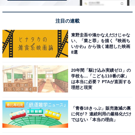
圧倒的な品数と豪華メニューのバイキング
注目の連載
東野圭吾や湊かなえだけじゃな
い、「業と罪」を描く『映画ち
いかわ』から強く連想した映画
8選
20年間「駆け込み実績ゼロ」の
学校も…「こども110番の家」
は本当に必要？ PTAが直面する
理想と現実
「青春18きっぷ」販売激減の裏
に何が？ 連続利用の厳格化だけ
ではない「本当の理由」
和・洋・中の絶品料理
●回答者コメント