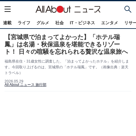
連載
ライフ
グルメ
社会
IT・ビジネス
エンタメ
リサ
【宮城県で泊まってよかった】「ホテル瑞
鳳」は名湯・秋保温泉を堪能できるリゾー
ト！ 日々の喧騒を忘れられる贅沢な温泉旅へ
福島県在住・31歳女性に調査した、「泊まってよかったホテル」を紹介しま
す。今回取り上げるのは、宮城県の「ホテル瑞鳳」です。（画像出典：楽天
トラベル）
2026.05.29
All About ニュース 旅行部