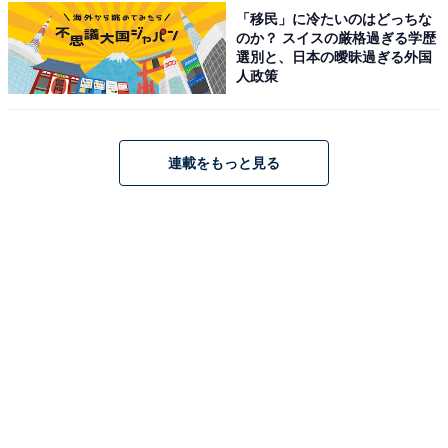
「移民」に冷たいのはどっちな
のか？ スイスの厳格過ぎる学歴
温泉ももちろん良かったが、夕食と朝食のバイキン
選別と、日本の曖昧過ぎる外国
グが凄く良かった。 料理の種類が多く、全種類食べ
人政策
きれないほどだった。 メニューもステーキや蟹が食
べ放題で満足度が凄く高かった
連載をもっと見る
温泉をじっくりと楽しんだ後は、お待ちかねの夕食バイ
キングが待っています。瑞鳳自慢のビュッフェレストラ
ン「シーズンズ」では、旬の食材をふんだんに使った
和・洋・中の絶品料理が並び、全種類食べきれないほど
の品数です。さらに牛タンや蟹が食べ放題で楽しめるな
ど、贅を尽くした内容に大満足すること間違いありませ
ん。もちろん、翌朝の朝食バイキングも品数豊富で素晴
らしいクオリティを誇ります。