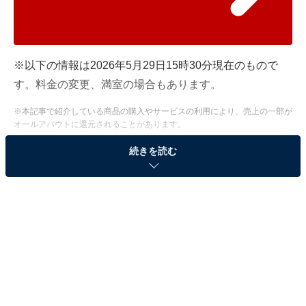
※以下の情報は2026年5月29日15時30分現在のもので
す。料金の変更、満室の場合もあります。
※本記事で紹介している商品の購入やサービスの利用により、売上の一部が
オールアバウトに還元されることがあります。
「ホテル瑞鳳」は圧倒的な清潔感と豪華バイキン
続きを読む
グが魅力の宿
福島県在住・31歳女性が「泊まってよかったホテル」と
して挙げたのは、宮城県の「ホテル瑞鳳」でした。