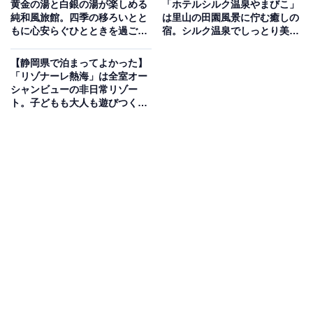
黄金の湯と白銀の湯が楽しめる
「ホテルシルク温泉やまびこ」
純和風旅館。四季の移ろいとと
は里山の田園風景に佇む癒しの
もに心安らぐひとときを過ごせ
宿。シルク温泉でしっとり美肌
る「伊香保温泉 お宿玉樹」
に
【静岡県で泊まってよかった】
「リゾナーレ熱海」は全室オー
シャンビューの非日常リゾー
ト。子どもも大人も遊びつくせ
る滞在型ホテル
きらびやかで開放感あるロビー
●回答者コメント
館内の綺麗さ。客室は当たり前だが、温泉やレスト
ラン、ロビーなど館内が凄く清潔感に溢れていた