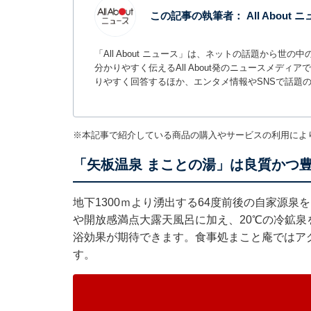
この記事の執筆者：
All About
「All About ニュース」は、ネットの話題から
分かりやすく伝えるAll About発のニュースメデ
りやすく回答するほか、エンタメ情報やSNSで話題
※本記事で紹介している商品の購入やサービスの利用によ
「矢板温泉 まことの湯」は良質かつ
地下1300ｍより湧出する64度前後の自家源
や開放感満点大露天風呂に加え、20℃の冷鉱
浴効果が期待できます。食事処まこと庵ではア
す。