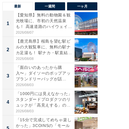
最新
一週間
一ヶ月
【愛知県】無料の動物園＆観
【兵庫
光牧場に、市初の天然温泉
ーメン
1
1
も！ 高速道路のハイウェイオ
再現した
ア...
道...
2026/08/07
2026/08/0
【鹿児島県】桜島を望む駅ビ
【三重
ルの大観覧車に、無料の駅ナ
の直営
2
2
カ足湯も！ 駅ナカ・駅直結
ダ大判焼
ス...
伊...
2026/08/08
2026/08/0
「面白いのあったから購
【千葉県
入〜」ダイソーのポップアッ
級マー
3
3
プランドリーバッグが話
ノベし
題。“さま...
ー...
2026/08/03
2026/08/0
「1000円には見えなかった」
「100
スタンダードプロダクツのリ
スタン
4
4
ュックが「高見えする」の...
ュックが
2026/08/03
2026/08/0
「15分で完成してめちゃ楽し
立山連
かった」3COINSの「モール
風呂に、
5
5