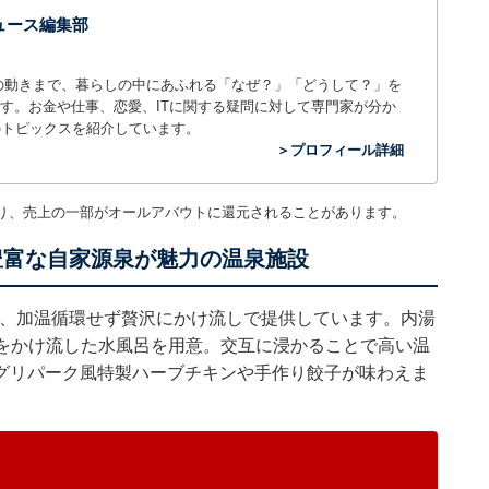
 ニュース編集部
世の中の動きまで、暮らしの中にあふれる「なぜ？」「どうして？」を
ィアです。お金や仕事、恋愛、ITに関する疑問に対して専門家が分か
のトピックスを紹介しています。
＞プロフィール詳細
り、売上の一部がオールアバウトに還元されることがあります。
豊富な自家源泉が魅力の温泉施設
泉を、加温循環せず贅沢にかけ流しで提供しています。内湯
泉をかけ流した水風呂を用意。交互に浸かることで高い温
グリパーク風特製ハーブチキンや手作り餃子が味わえま