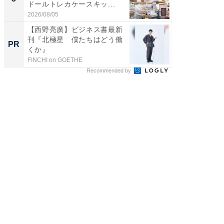
ドールトレカケースキッ...
層水風
帰...
2026/08/05
2026/08/0
【西野亮廣】ビジネス書最新
【西野
刊『北極星 僕たちはどう働
刊『北
PR
PR
くか』
くか』
FINCHI on GOETHE
FINCHI o
Recommended by