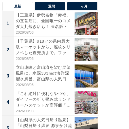
最新
一週間
一ヶ月
【三重県】伊勢名物「赤福」
【兵庫
の直営店に、全国唯一のコメ
ーメン
1
1
ダ大判焼き店も！ 東名阪・
再現した
伊...
道...
2026/08/06
2026/08/0
【千葉県】918㎡の県内最大
【三重
級マーケットから、廃校をリ
「鈴鹿天
2
2
ノベした直売所まで。ファ
は100
ー...
2026/08/06
2026/08/0
立山連峰と富山湾を望む展望
「ミニオ
風呂に、水深333mの海洋深
ッグ！ 
3
3
層水風呂。富山県の人気日
ど、夏限
帰...
2026/08/06
2026/08/0
「これ絶対に便利なやつや」
【埼玉
ダイソーの折り畳み式ランド
「行田天
4
4
リーバスケットが高評価「使
は和の
わ...
が...
2026/08/03
2026/08/0
【山梨県の人気日帰り温泉】
【石川
「山梨日帰り温泉 源泉かけ流
湯】「天
5
5