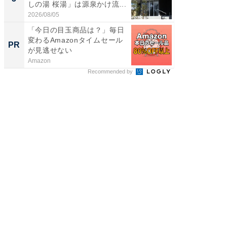
しの湯 桜湯」は源泉かけ流...
賀ゆめ
お...
2026/08/05
2026/08/0
「今日の目玉商品は？」毎日
「え、
変わるAmazonタイムセール
の？」8
PR
PR
が見逃せない
場！Ama
Amazon
Amazon
Recommended by