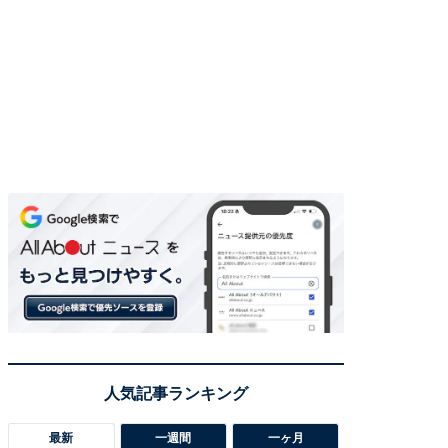
最新
一週間
一ヶ月