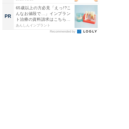
65歳以上の方必見「えっ!?こ
ビジネス
んなお値段で…」インプラン
転職・
PR
PR
ト治療の資料請求はこちら...
あんしんインプラント
東京証券
Recommended by