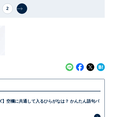
2
ズ】空欄に共通して入るひらがなは？ かんたん語句パ