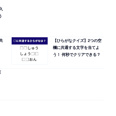
入
う
共
【ひらがなクイズ】2つの空
欄に共通する文字を当てよ
う！ 何秒でクリアできる？
言