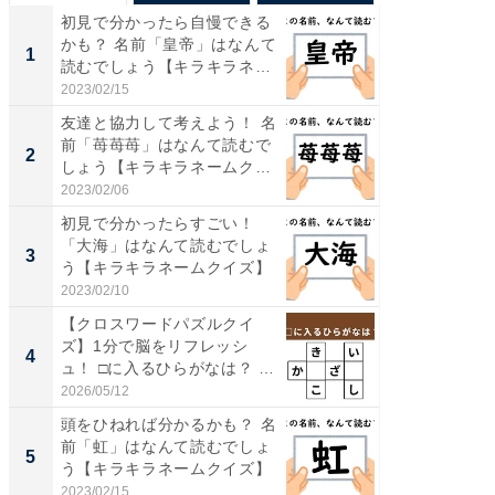
初見で分かったら自慢できる
【兵庫
かも？ 名前「皇帝」はなんて
ーメン
1
1
読むでしょう【キラキラネ
再現した
ー...
道...
2023/02/15
2026/08/0
友達と協力して考えよう！ 名
ステラ
前「苺苺苺」はなんて読むで
詰め放題
2
2
しょう【キラキラネームク
00円で「
イ...
2023/02/06
2026/08/0
初見で分かったらすごい！
「面白
「大海」はなんて読むでしょ
入〜」
3
3
う【キラキラネームクイズ】
プラン
題。“さま
2023/02/10
2026/08/0
【クロスワードパズルクイ
「これ
ズ】1分で脳をリフレッシ
ダイソ
4
4
ュ！ □に入るひらがなは？ 歴
リーバ
史...
わ...
2026/05/12
2026/08/0
頭をひねれば分かるかも？ 名
「100
前「虹」はなんて読むでしょ
スタン
5
5
う【キラキラネームクイズ】
ュックが
2023/02/15
2026/08/0