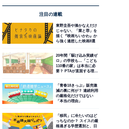
注目の連載
東野圭吾や湊かなえだけ
じゃない、「業と罪」を
描く『映画ちいかわ』か
ら強く連想した映画8選
20年間「駆け込み実績ゼ
ロ」の学校も…「こども
110番の家」は本当に必
要？ PTAが直面する理想
と現実
「青春18きっぷ」販売激
減の裏に何が？ 連続利用
の厳格化だけではない
「本当の理由」
「移民」に冷たいのはど
っちなのか？ スイスの厳
格過ぎる学歴選別と、日