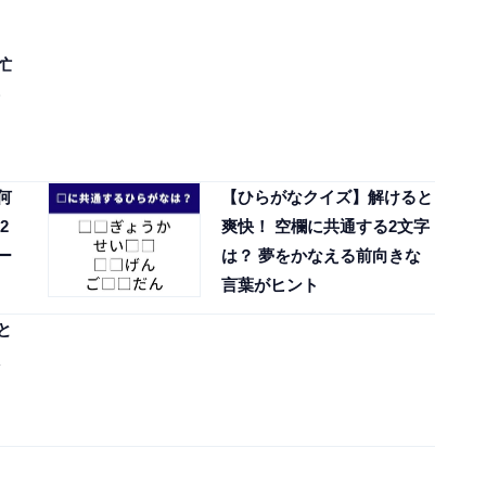
忙
何
【ひらがなクイズ】解けると
2
爽快！ 空欄に共通する2文字
ー
は？ 夢をかなえる前向きな
言葉がヒント
と