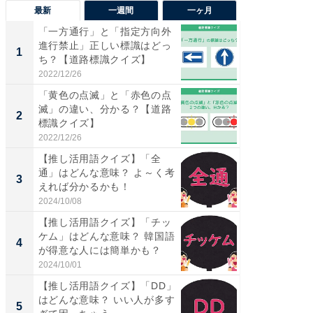
最新
一週間
一ヶ月
「一方通行」と「指定方向外
【兵庫
進行禁止」正しい標識はどっ
ーメン
1
1
ち？【道路標識クイズ】
再現した
道...
2022/12/26
2026/08/0
「黄色の点滅」と「赤色の点
【三重
滅」の違い、分かる？【道路
の直営
2
2
標識クイズ】
ダ大判焼
伊...
2022/12/26
2026/08/0
【推し活用語クイズ】「全
【千葉県
通」はどんな意味？ よ～く考
級マー
3
3
えれば分かるかも！
ノベし
ー...
2024/10/08
2026/08/0
【推し活用語クイズ】「チッ
ステラ
ケム」はどんな意味？ 韓国語
詰め放題
4
4
が得意な人には簡単かも？
00円で「
2024/10/01
2026/08/0
【推し活用語クイズ】「DD」
立山連
はどんな意味？ いい人が多す
風呂に、
5
5