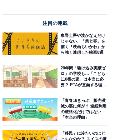
注目の連載
東野圭吾や湊かなえだけ
じゃない、「業と罪」を
描く『映画ちいかわ』か
ら強く連想した映画8選
20年間「駆け込み実績ゼ
ロ」の学校も…「こども
110番の家」は本当に必
要？ PTAが直面する理想
と現実
「青春18きっぷ」販売激
減の裏に何が？ 連続利用
の厳格化だけではない
「本当の理由」
「移民」に冷たいのはど
っちなのか？ スイスの厳