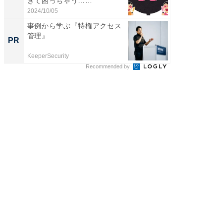
ぎて困っちゃう……
層水風
帰...
2024/10/05
2026/08/0
事例から学ぶ『特権アクセス
【西野
管理』
を追求
PR
PR
は
KeeperSecurity
FINCHI o
Recommended by