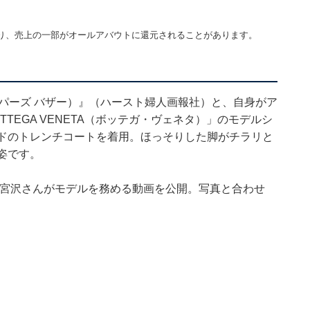
り、売上の一部がオールアバウトに還元されることがあります。
R（ハーパーズ バザー）』（ハースト婦人画報社）と、自身がア
TEGA VENETA（ボッテガ・ヴェネタ）」のモデルシ
ッドのトレンチコートを着用。ほっそりした脚がチラリと
姿です。
同日、宮沢さんがモデルを務める動画を公開。写真と合わせ