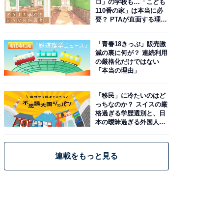
ロ」の学校も…「こども
110番の家」は本当に必
要？ PTAが直面する理想
と現実
「青春18きっぷ」販売激
減の裏に何が？ 連続利用
の厳格化だけではない
「本当の理由」
「移民」に冷たいのはど
っちなのか？ スイスの厳
格過ぎる学歴選別と、日
本の曖昧過ぎる外国人政
策
連載をもっと見る