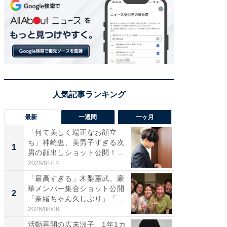
最新
一週間
一ヶ月
「何て美しく端正なお顔立
「さす
ち」神崎恵、美男子すぎる次
は」高
1
1
男の顔出しショット公開！
災地を
「め...
「カ...
2025/01/14
2026/08/0
「最高すぎる」木梨憲武、豪
「女の
華メンバー集合ショット公開
介、バ
2
2
「奈緒ちゃん久しぶり」「み
らのプレ
ん...
愛...
2026/08/06
2026/08/0
活動再開の広末涼子、1年1カ
「脚が