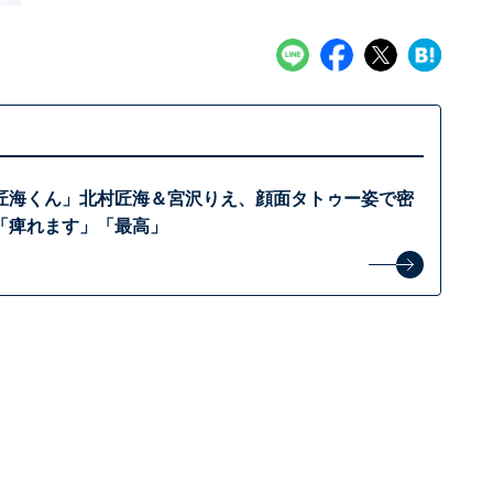
匠海くん」北村匠海＆宮沢りえ、顔面タトゥー姿で密
「痺れます」「最高」