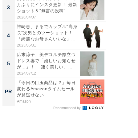
月ぶりにインスタ更新！ 最新
横川尚
3
3
ショット＆“無言の投稿”...
ムキな姿
刃...
2026/04/07
2026/08/0
神崎恵、まるでカップル“高身
「え、
長”次男とのツーショット！
芸人、2
4
4
「綺麗なお母さんいいな」...
エットに
2023/05/31
2026/08/0
広末涼子、美デコルテ際立つ
「脳がバ
ドレス姿で「嬉しいお知らせ
装姿が話
5
5
が…」！ 「凄く美しい」
のお父さ
「透...
2024/07/12
2026/08/0
「今日の目玉商品は？」毎日
誰かの
変わるAmazonタイムセール
フリマ
PR
PR
が見逃せない
けだっ
Amazon
UR都市機
Recommended by