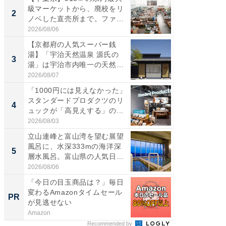
級マーケットから、廃校をリ
の直営
2
2
ノベした直売所まで。ファ
ダ大判焼
ー...
伊...
2026/08/06
2026/08/0
【京都府の人気スーパー銭
【千葉県
湯】「宇治天然温泉 源氏の
級マー
3
3
湯」は宇治市内唯一の天然温
ノベし
泉と...
ー...
2026/08/07
2026/08/0
「1000円には見えなかった」
ステラ
スタンダードプロダクツのリ
詰め放題
4
4
ュックが「高見えする」の...
00円で「
2026/08/03
2026/08/0
立山連峰と富山湾を望む展望
立山連
風呂に、水深333mの海洋深
風呂に、
5
5
層水風呂。富山県の人気日
層水風
帰...
帰...
2026/08/06
2026/08/0
「今日の目玉商品は？」毎日
一橋・
変わるAmazonタイムセール
らが語
PR
PR
が見逃せない
貫教育
Amazon
一橋大学
Recommended by