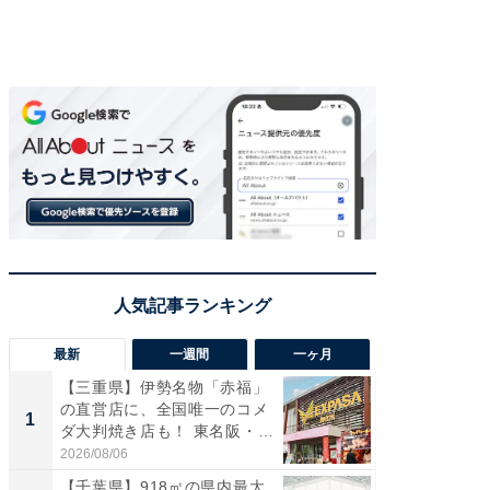
最新
一週間
一ヶ月
【三重県】伊勢名物「赤福」
【兵庫
の直営店に、全国唯一のコメ
ーメン
1
1
ダ大判焼き店も！ 東名阪・
再現した
伊...
道...
2026/08/06
2026/08/0
【千葉県】918㎡の県内最大
【三重