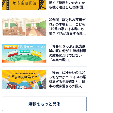
描く『映画ちいかわ』か
ら強く連想した映画8選
20年間「駆け込み実績ゼ
ロ」の学校も…「こども
110番の家」は本当に必
要？ PTAが直面する理想
と現実
「青春18きっぷ」販売激
減の裏に何が？ 連続利用
の厳格化だけではない
「本当の理由」
「移民」に冷たいのはど
っちなのか？ スイスの厳
格過ぎる学歴選別と、日
本の曖昧過ぎる外国人政
策
連載をもっと見る