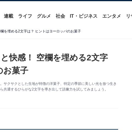
連載
ライフ
グルメ
社会
IT・ビジネス
エンタメ
リ
欄を埋める2文字は？ ヒントはヨーロッパのお菓子
と快感！ 空欄を埋める2文字
のお菓子
す。サクサクとした生地が特徴の洋菓子、特定の季節に美しい光を放つ生き
ら共通するひらがな2文字を導き出して語彙力を試してみましょう。