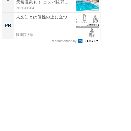
天然温泉も！ コスパ抜群...
賀ゆめ
お...
2026/08/04
2026/08/0
人文知とは個性の上に立つ
人と環
くと多
PR
PR
がる
國學院大學
國學院大
Recommended by