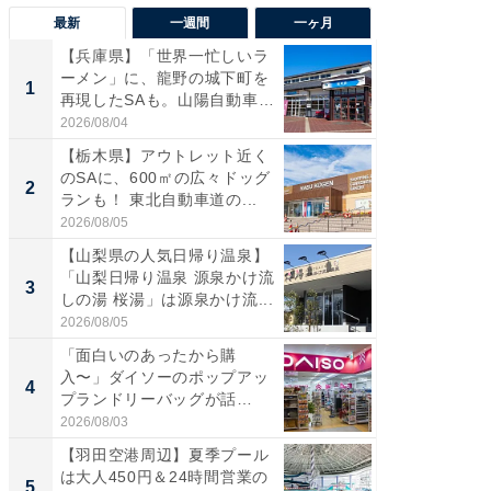
最新
一週間
一ヶ月
【兵庫県】「世界一忙しいラ
「気に
ーメン」に、龍野の城下町を
る〜」3
1
1
再現したSAも。山陽自動車
バー」
道...
好...
2026/08/04
2026/07/3
【栃木県】アウトレット近く
【三重
のSAに、600㎡の広々ドッグ
「鈴鹿天
2
2
ランも！ 東北自動車道の...
は100
2026/08/05
2026/08/0
【山梨県の人気日帰り温泉】
「ミニオ
「山梨日帰り温泉 源泉かけ流
ッグ！ 
3
3
しの湯 桜湯」は源泉かけ流...
ど、夏限
2026/08/05
2026/08/0
「面白いのあったから購
【埼玉
入〜」ダイソーのポップアッ
「行田天
4
4
プランドリーバッグが話
は和の
題。“さま...
が...
2026/08/03
2026/08/0
【羽田空港周辺】夏季プール
【石川
は大人450円＆24時間営業の
湯】「天
5
5