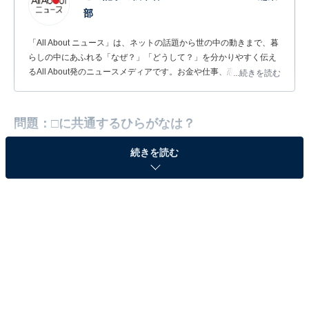
部
「All About ニュース」は、ネットの話題から世の中の動きまで、暮
らしの中にあふれる「なぜ？」「どうして？」を分かりやすく伝え
るAll About発のニュースメディアです。お金や仕事、恋愛、ITに関
...続きを読む
する疑問に対して専門家が分かりやすく回答するほか、エンタメ情
報やSNSで話題のトピックスを紹介しています。
問題：□に共通するひらがなは？
続きを読む