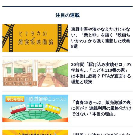
注目の連載
東野圭吾や湊かなえだけじゃな
い、「業と罪」を描く『映画ち
いかわ』から強く連想した映画
8選
20年間「駆け込み実績ゼロ」の
学校も…「こども110番の家」
は本当に必要？ PTAが直面する
理想と現実
「青春18きっぷ」販売激減の裏
に何が？ 連続利用の厳格化だけ
ではない「本当の理由」
「移民」に冷たいのはどっちな