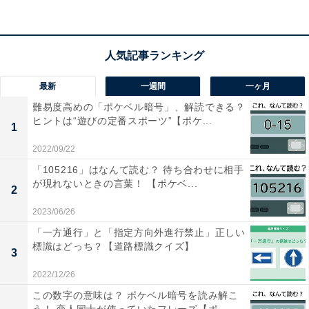
【ひらがなクイズ】ひらめくと快感！ 共通する
2文字を当てよう！ ヒントは「生活に密着した
もの」
最新
一週間
一ヶ月
難易度高めの「ポケベル暗号」、解読できる？
ヒントは“遊びの定番スポーツ”【ポケ...
1
2022/09/22
1
2
「105216」はなんて読む？ 待ち合わせに相手
が現れないときの言葉！ 【ポケベ...
2
2023/06/26
「一方通行」と「指定方向外進行禁止」正しい
標識はどっち？【道路標識クイズ】
3
2022/12/26
この数字の意味は？ ポケベル暗号を読み解こ