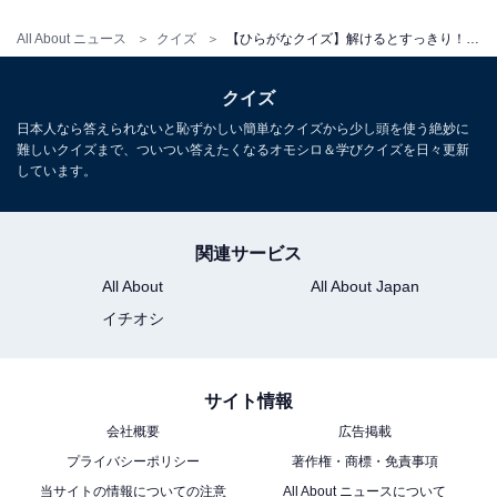
All About ニュース
クイズ
【ひらがなクイズ】解けるとすっきり！ 空欄に当てはまる2文字は？ ヒントはおつまみ
クイズ
日本人なら答えられないと恥ずかしい簡単なクイズから少し頭を使う絶妙に
難しいクイズまで、ついつい答えたくなるオモシロ＆学びクイズを日々更新
しています。
関連サービス
All About
All About Japan
イチオシ
サイト情報
会社概要
広告掲載
プライバシーポリシー
著作権・商標・免責事項
当サイトの情報についての注意
All About ニュースについて