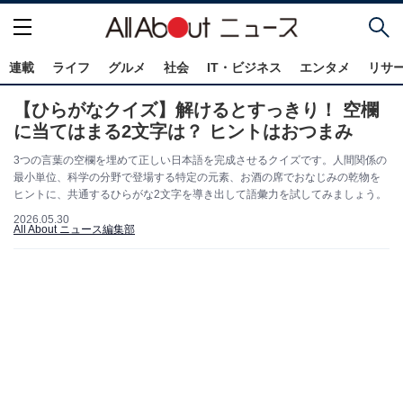
連載
ライフ
グルメ
社会
IT・ビジネス
エンタメ
リサ
【ひらがなクイズ】解けるとすっきり！ 空欄
に当てはまる2文字は？ ヒントはおつまみ
3つの言葉の空欄を埋めて正しい日本語を完成させるクイズです。人間関係の
最小単位、科学の分野で登場する特定の元素、お酒の席でおなじみの乾物を
ヒントに、共通するひらがな2文字を導き出して語彙力を試してみましょう。
2026.05.30
All About ニュース編集部