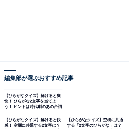
問題：□に共通するひらがなは？
次の言葉に共通して入るひらがなを考えてみましょう。
ふ□□
□□うむ
あ□□め
編集部が選ぶおすすめ記事
ヒント：会話ができる最小の数。原子番号81番に位置す
【ひらがなクイズ】解けると爽
る、重金属の一種。そして、スルメの「する」を嫌って
快！ ひらがな2文字を当てよ
う！ ヒントは時代劇のあの台詞
縁起の良い言葉に言い換えた、おつまみの定番を思い浮
かべてみてください。
【ひらがなクイズ】解けると快
【ひらがなクイズ】空欄に共通
感！ 空欄に共通する2文字は？
する「2文字のひらがな」は？